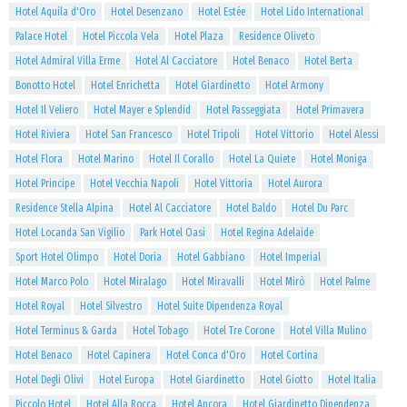
Hotel Aquila d'Oro
Hotel Desenzano
Hotel Estée
Hotel Lido International
Palace Hotel
Hotel Piccola Vela
Hotel Plaza
Residence Oliveto
Hotel Admiral Villa Erme
Hotel Al Cacciatore
Hotel Benaco
Hotel Berta
Bonotto Hotel
Hotel Enrichetta
Hotel Giardinetto
Hotel Armony
Hotel Il Veliero
Hotel Mayer e Splendid
Hotel Passeggiata
Hotel Primavera
Hotel Riviera
Hotel San Francesco
Hotel Tripoli
Hotel Vittorio
Hotel Alessi
Hotel Flora
Hotel Marino
Hotel Il Corallo
Hotel La Quiete
Hotel Moniga
Hotel Principe
Hotel Vecchia Napoli
Hotel Vittoria
Hotel Aurora
Residence Stella Alpina
Hotel Al Cacciatore
Hotel Baldo
Hotel Du Parc
Hotel Locanda San Vigilio
Park Hotel Oasi
Hotel Regina Adelaide
Sport Hotel Olimpo
Hotel Doria
Hotel Gabbiano
Hotel Imperial
Hotel Marco Polo
Hotel Miralago
Hotel Miravalli
Hotel Mirò
Hotel Palme
Hotel Royal
Hotel Silvestro
Hotel Suite Dipendenza Royal
Hotel Terminus & Garda
Hotel Tobago
Hotel Tre Corone
Hotel Villa Mulino
Hotel Benaco
Hotel Capinera
Hotel Conca d'Oro
Hotel Cortina
Hotel Degli Olivi
Hotel Europa
Hotel Giardinetto
Hotel Giotto
Hotel Italia
Piccolo Hotel
Hotel Alla Rocca
Hotel Ancora
Hotel Giardinetto Dipendenza