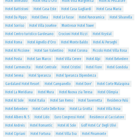
Hotel Smeraldo
Hotel Vela D'Oro
Hotel Villa Margherita
Hotel Al Pescatore
Hotel Battistoni
Hotel Casa Este
Hotel Casa Gagliardi
Hotel Casa Maria
Hotel Da Pippo
Hotel Elena
Hotel Le Fasse
Hotel Panoramica
Hotel Silvanella
Hotel Sorriso
Hotel Villa Josefine
Montresor Hotel Tower
Hotel Centro turistico Gardesano
Crocioni Hotel Rizzi
Hotel Krystal
Hotel Roma
Hotel Agnello d'Oro
Hotel Monte Baldo
Hotel Ai Perseghi
Hotel Al Piccione
Hotel San Valentino
Hotel Corona
Piccolo Hotel Villa Rosa
Hotel Posta
Hotel San Marco
Hotel Villa Cerere
Hotel Alpi
Hotel Belvedere
Hotel Carmencita
Hotel Centrale
Hotel Cristini
Hotel Fiore
Hotel Gondola
Hotel Serena
Hotel Speranza
Hotel Speranza Dipendenza
Gardaland Hotel Resort
Hotel Campanello
Hotel Dore'
Hotel Corte Malaspina
Hotel La Meridiana
Hotel Mura
Hotel Nuova zia Teresa
Hotel Olimpia
Hotel Al Sole
Hotel Italia
Hotel San Remo
Hotel Tavernetta
Residence Palù
Hotel Belvedere
Hotel Corte Delle Rose
Hotel La Grotta
Hotel Villa Rosa
Hotel Albero N. 5
Hotel Lido
Euro Congressi Hotel
Residence al Cacciatore
Hotel Andreis
Hotel Romantic
Hotel Al Sole
Golf Hotel Ca' Degli Ulivi
Hotel Cipriani
Hotel Fortuna
Hotel Villa Eva
Hotel Pinamonte