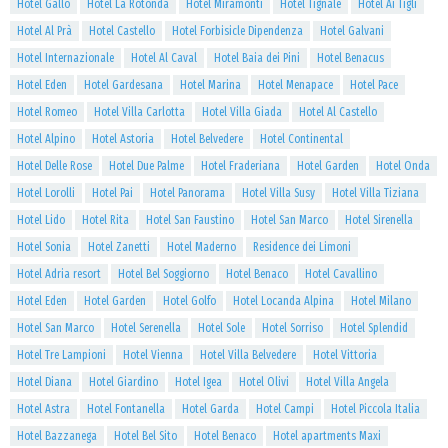
Hotel Gallo
Hotel La Rotonda
Hotel Miramonti
Hotel Tignale
Hotel Ai Tigli
Hotel Al Prà
Hotel Castello
Hotel Forbisicle Dipendenza
Hotel Galvani
Hotel Internazionale
Hotel Al Caval
Hotel Baia dei Pini
Hotel Benacus
Hotel Eden
Hotel Gardesana
Hotel Marina
Hotel Menapace
Hotel Pace
Hotel Romeo
Hotel Villa Carlotta
Hotel Villa Giada
Hotel Al Castello
Hotel Alpino
Hotel Astoria
Hotel Belvedere
Hotel Continental
Hotel Delle Rose
Hotel Due Palme
Hotel Fraderiana
Hotel Garden
Hotel Onda
Hotel Lorolli
Hotel Pai
Hotel Panorama
Hotel Villa Susy
Hotel Villa Tiziana
Hotel Lido
Hotel Rita
Hotel San Faustino
Hotel San Marco
Hotel Sirenella
Hotel Sonia
Hotel Zanetti
Hotel Maderno
Residence dei Limoni
Hotel Adria resort
Hotel Bel Soggiorno
Hotel Benaco
Hotel Cavallino
Hotel Eden
Hotel Garden
Hotel Golfo
Hotel Locanda Alpina
Hotel Milano
Hotel San Marco
Hotel Serenella
Hotel Sole
Hotel Sorriso
Hotel Splendid
Hotel Tre Lampioni
Hotel Vienna
Hotel Villa Belvedere
Hotel Vittoria
Hotel Diana
Hotel Giardino
Hotel Igea
Hotel Olivi
Hotel Villa Angela
Hotel Astra
Hotel Fontanella
Hotel Garda
Hotel Campi
Hotel Piccola Italia
Hotel Bazzanega
Hotel Bel Sito
Hotel Benaco
Hotel apartments Maxi