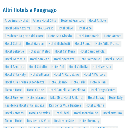
Altri Hotels a Puegnago
Arco Smart Hotel
Palace Hotel Città
Hotel Al Frantoio
Hotel Al Sole
Hotel Baia Azzurra
Hotel Everest
Hotel Olivo
Hotel Pace
Residence La porta del cuore
Hotel San Giorgio
Hotel Annamaria
Hotel Aurora
Hotel Cattoi
Hotel Garden
Hotel Michelotti
Hotel Roma
Hotel Villa Franca
Hotel Bellevue
Hotel San Pietro
Hotel Ca' Mura
Hotel Campagnola
Hotel Gardenia
Hotel San Vito
Hotel Speranza
Hotel Veronello
Hotel Al Sole
Hotel Benacus
Hotel Catullo
Hotel Giò
Hotel Valbella
Hotel Venezia
Hotel Villa Katy
Hotel Vittoria
Hotel Al Cardellino
Hotel All'Ancora
Hotel Alla Riviera Dipendenza
Hotel Cisano
Hotel Felix
Hotel Milani
Piccolo Hotel
Hotel Caribe
Hotel Danieli La Castellana
Hotel Drago Center
Hotel Firenze
Hotel Merano
Nike (Dip. Hotel S. Maria)
Hotel Rabay
Hotel Rely
Residence Hotel Villa Isabella
Residence Villa Beatrice
Hotel S. Maria
Hotel Veronesi
Hotel Edelweiss
Hotel Ideal
Hotel Montebaldo
Hotel Nettuno
Piccolo Hotel
Residence S. Vito
Residence Solei
Hotel Rosmary