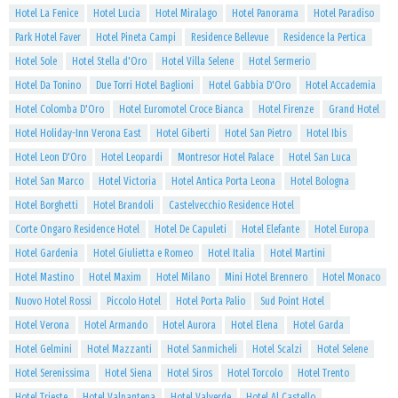
Hotel La Fenice
Hotel Lucia
Hotel Miralago
Hotel Panorama
Hotel Paradiso
Park Hotel Faver
Hotel Pineta Campi
Residence Bellevue
Residence la Pertica
Hotel Sole
Hotel Stella d'Oro
Hotel Villa Selene
Hotel Sermerio
Hotel Da Tonino
Due Torri Hotel Baglioni
Hotel Gabbia D'Oro
Hotel Accademia
Hotel Colomba D'Oro
Hotel Euromotel Croce Bianca
Hotel Firenze
Grand Hotel
Hotel Holiday-Inn Verona East
Hotel Giberti
Hotel San Pietro
Hotel Ibis
Hotel Leon D'Oro
Hotel Leopardi
Montresor Hotel Palace
Hotel San Luca
Hotel San Marco
Hotel Victoria
Hotel Antica Porta Leona
Hotel Bologna
Hotel Borghetti
Hotel Brandoli
Castelvecchio Residence Hotel
Corte Ongaro Residence Hotel
Hotel De Capuleti
Hotel Elefante
Hotel Europa
Hotel Gardenia
Hotel Giulietta e Romeo
Hotel Italia
Hotel Martini
Hotel Mastino
Hotel Maxim
Hotel Milano
Mini Hotel Brennero
Hotel Monaco
Nuovo Hotel Rossi
Piccolo Hotel
Hotel Porta Palio
Sud Point Hotel
Hotel Verona
Hotel Armando
Hotel Aurora
Hotel Elena
Hotel Garda
Hotel Gelmini
Hotel Mazzanti
Hotel Sanmicheli
Hotel Scalzi
Hotel Selene
Hotel Serenissima
Hotel Siena
Hotel Siros
Hotel Torcolo
Hotel Trento
Hotel Trieste
Hotel Valpantena
Hotel Valverde
Hotel Al Castello