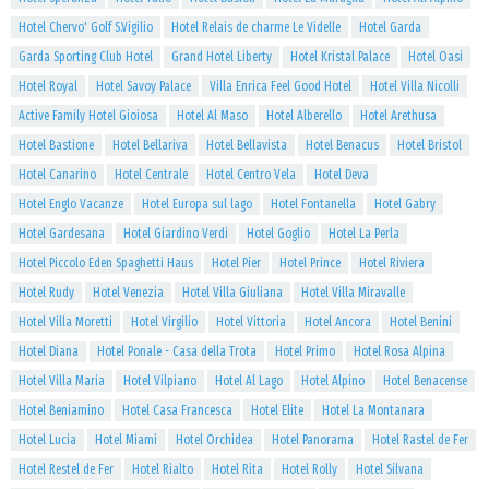
Hotel Chervo' Golf S.Vigilio
Hotel Relais de charme Le Videlle
Hotel Garda
Garda Sporting Club Hotel
Grand Hotel Liberty
Hotel Kristal Palace
Hotel Oasi
Hotel Royal
Hotel Savoy Palace
Villa Enrica Feel Good Hotel
Hotel Villa Nicolli
Active Family Hotel Gioiosa
Hotel Al Maso
Hotel Alberello
Hotel Arethusa
Hotel Bastione
Hotel Bellariva
Hotel Bellavista
Hotel Benacus
Hotel Bristol
Hotel Canarino
Hotel Centrale
Hotel Centro Vela
Hotel Deva
Hotel Englo Vacanze
Hotel Europa sul lago
Hotel Fontanella
Hotel Gabry
Hotel Gardesana
Hotel Giardino Verdi
Hotel Goglio
Hotel La Perla
Hotel Piccolo Eden Spaghetti Haus
Hotel Pier
Hotel Prince
Hotel Riviera
Hotel Rudy
Hotel Venezia
Hotel Villa Giuliana
Hotel Villa Miravalle
Hotel Villa Moretti
Hotel Virgilio
Hotel Vittoria
Hotel Ancora
Hotel Benini
Hotel Diana
Hotel Ponale - Casa della Trota
Hotel Primo
Hotel Rosa Alpina
Hotel Villa Maria
Hotel Vilpiano
Hotel Al Lago
Hotel Alpino
Hotel Benacense
Hotel Beniamino
Hotel Casa Francesca
Hotel Elite
Hotel La Montanara
Hotel Lucia
Hotel Miami
Hotel Orchidea
Hotel Panorama
Hotel Rastel de Fer
Hotel Restel de Fer
Hotel Rialto
Hotel Rita
Hotel Rolly
Hotel Silvana