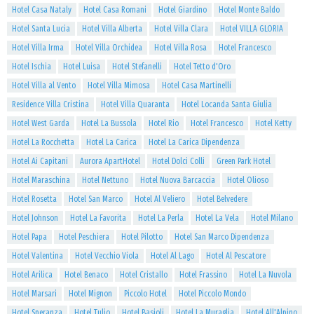
Hotel Casa Nataly
Hotel Casa Romani
Hotel Giardino
Hotel Monte Baldo
Hotel Santa Lucia
Hotel Villa Alberta
Hotel Villa Clara
Hotel VILLA GLORIA
Hotel Villa Irma
Hotel Villa Orchidea
Hotel Villa Rosa
Hotel Francesco
Hotel Ischia
Hotel Luisa
Hotel Stefanelli
Hotel Tetto d'Oro
Hotel Villa al Vento
Hotel Villa Mimosa
Hotel Casa Martinelli
Residence Villa Cristina
Hotel Villa Quaranta
Hotel Locanda Santa Giulia
Hotel West Garda
Hotel La Bussola
Hotel Rio
Hotel Francesco
Hotel Ketty
Hotel La Rocchetta
Hotel La Carica
Hotel La Carica Dipendenza
Hotel Ai Capitani
Aurora ApartHotel
Hotel Dolci Colli
Green Park Hotel
Hotel Maraschina
Hotel Nettuno
Hotel Nuova Barcaccia
Hotel Olioso
Hotel Rosetta
Hotel San Marco
Hotel Al Veliero
Hotel Belvedere
Hotel Johnson
Hotel La Favorita
Hotel La Perla
Hotel La Vela
Hotel Milano
Hotel Papa
Hotel Peschiera
Hotel Pilotto
Hotel San Marco Dipendenza
Hotel Valentina
Hotel Vecchio Viola
Hotel Al Lago
Hotel Al Pescatore
Hotel Arilica
Hotel Benaco
Hotel Cristallo
Hotel Frassino
Hotel La Nuvola
Hotel Marsari
Hotel Mignon
Piccolo Hotel
Hotel Piccolo Mondo
Hotel Speranza
Hotel Tulio
Hotel Basioli
Hotel La Muraglia
Hotel All'Alpino