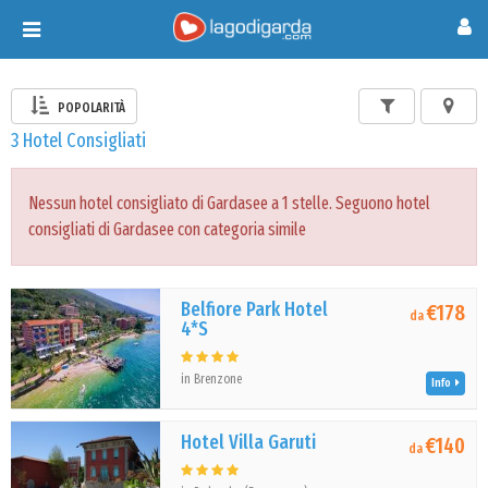
Toggle
navigation
POPOLARITÀ
3 Hotel Consigliati
Nessun hotel consigliato di Gardasee a 1 stelle. Seguono hotel
consigliati di Gardasee con categoria simile
Belfiore Park Hotel
€178
da
4*S
in Brenzone
Info
Hotel Villa Garuti
€140
da