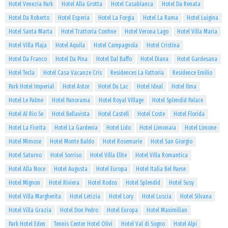
Hotel Venezia Park
Hotel Alla Grotta
Hotel Casablanca
Hotel Da Renata
Hotel Da Roberto
Hotel Esperia
Hotel La Forgia
Hotel La Rama
Hotel Luigina
Hotel Santa Marta
Hotel Trattoria Confine
Hotel Verona Lago
Hotel Villa Maria
Hotel Villa Plaja
Hotel Aquila
Hotel Campagnola
Hotel Cristina
Hotel Da Franco
Hotel Da Pina
Hotel Dal Baffo
Hotel Diana
Hotel Gardesana
Hotel Tecla
Hotel Casa Vacanze Cris
Residences La Fattoria
Residence Emilio
Park Hotel Imperial
Hotel Astor
Hotel Du Lac
Hotel Ideal
Hotel Ilma
Hotel Le Palme
Hotel Panorama
Hotel Royal Village
Hotel Splendid Palace
Hotel Al Rio Se
Hotel Bellavista
Hotel Castell
Hotel Coste
Hotel Florida
Hotel La Fiorita
Hotel La Gardenia
Hotel Lido
Hotel Limonaia
Hotel Limone
Hotel Mimose
Hotel Monte Baldo
Hotel Rosemarie
Hotel San Giorgio
Hotel Saturno
Hotel Sorriso
Hotel Villa Elite
Hotel Villa Romantica
Hotel Alla Noce
Hotel Augusta
Hotel Europa
Hotel Italia Bel Paese
Hotel Mignon
Hotel Riviera
Hotel Rodos
Hotel Splendid
Hotel Susy
Hotel Villa Margherita
Hotel Letizia
Hotel Lory
Hotel Luscia
Hotel Silvana
Hotel Villa Grazia
Hotel Don Pedro
Hotel Europa
Hotel Maximilian
Park Hotel Eden
Tennis Center Hotel Olivi
Hotel Val di Sogno
Hotel Alpi