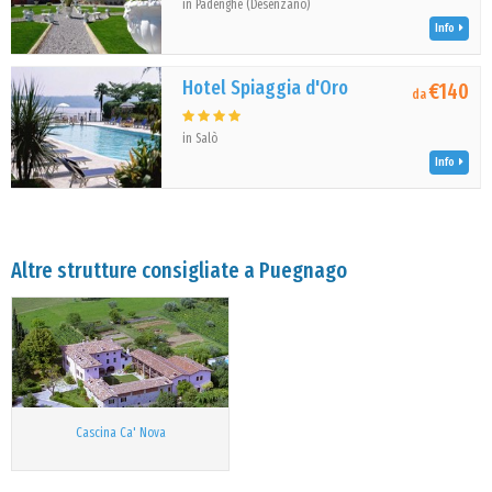
in Padenghe (Desenzano)
Info
Hotel Spiaggia d'Oro
€140
da
in Salò
Info
Altre strutture consigliate a Puegnago
Cascina Ca' Nova