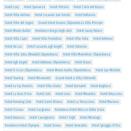
Hotel Lory
Hotel Speranza
Hotel Vittoria
Hotel Corte del Bosco
Hotel Villa Anthea
Hotel Locanda San Verolo
Hotel Bellariva
Hotel Villa del Sogno
Grand Hotel Fasano /Dipendenza Villa Principe
Hotel Monte Baldo
Residence Borgo degli ulivi
Hotel Savoy Palace
Hotel Villa Capri
Hotel Villa Fiordaliso
Hotel Villa Sofia
Hotel Bellevue
Hotel Du Lac
Hotel Locanda agli Angeli
Hotel Saturnia
Hotel Villa Sofia (Meublè) /Dipendenza
Hotel Ville Montefiori /Dipendenza
Hotel Agli Angeli
Hotel Bellevue /Dipendenza
Hotel Diana
Hotel Il riccio /Dipendenza
Hotel Monte Baldo /Dipendenza
Hotel San Michele
Hotel Touring
Hotel Miramonti
Grand Hotel a Villa Feltrinelli
Hotel Le Fay Resorts
Hotel Villa Giulia
Hotel Bartabel
Hotel Bogliaco
Hotel La Baia D'oro
Hotel Lido
Hotel Livia
Hotel Meandro
Hotel Palazzina
Hotel Running Club
Hotel Garni Riviera
Hotel La Terrazzina
Hotel Mariano
Hotel Tiziana
Hotel Gargnano
Residence Hotel Palazzo Della Scala
Hotel Benacus
Hotel Cansignorio
Hotel I Gigli
Hotel Miralago
Residence Hotel Olympia
Hotel Sirena
Hotel Smeraldo
Hotel Spiaggia d'Oro