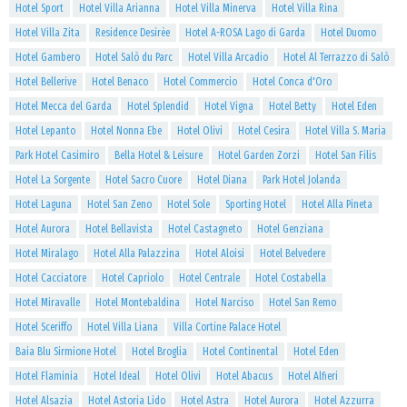
Hotel Sport
Hotel Villa Arianna
Hotel Villa Minerva
Hotel Villa Rina
Hotel Villa Zita
Residence Desirèe
Hotel A-ROSA Lago di Garda
Hotel Duomo
Hotel Gambero
Hotel Salò du Parc
Hotel Villa Arcadio
Hotel Al Terrazzo di Salò
Hotel Bellerive
Hotel Benaco
Hotel Commercio
Hotel Conca d'Oro
Hotel Mecca del Garda
Hotel Splendid
Hotel Vigna
Hotel Betty
Hotel Eden
Hotel Lepanto
Hotel Nonna Ebe
Hotel Olivi
Hotel Cesira
Hotel Villa S. Maria
Park Hotel Casimiro
Bella Hotel & Leisure
Hotel Garden Zorzi
Hotel San Filis
Hotel La Sorgente
Hotel Sacro Cuore
Hotel Diana
Park Hotel Jolanda
Hotel Laguna
Hotel San Zeno
Hotel Sole
Sporting Hotel
Hotel Alla Pineta
Hotel Aurora
Hotel Bellavista
Hotel Castagneto
Hotel Genziana
Hotel Miralago
Hotel Alla Palazzina
Hotel Aloisi
Hotel Belvedere
Hotel Cacciatore
Hotel Capriolo
Hotel Centrale
Hotel Costabella
Hotel Miravalle
Hotel Montebaldina
Hotel Narciso
Hotel San Remo
Hotel Sceriffo
Hotel Villa Liana
Villa Cortine Palace Hotel
Baia Blu Sirmione Hotel
Hotel Broglia
Hotel Continental
Hotel Eden
Hotel Flaminia
Hotel Ideal
Hotel Olivi
Hotel Abacus
Hotel Alfieri
Hotel Alsazia
Hotel Astoria Lido
Hotel Astra
Hotel Aurora
Hotel Azzurra