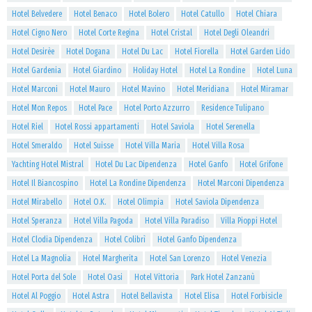
Hotel Belvedere
Hotel Benaco
Hotel Bolero
Hotel Catullo
Hotel Chiara
Hotel Cigno Nero
Hotel Corte Regina
Hotel Cristal
Hotel Degli Oleandri
Hotel Desirèe
Hotel Dogana
Hotel Du Lac
Hotel Fiorella
Hotel Garden Lido
Hotel Gardenia
Hotel Giardino
Holiday Hotel
Hotel La Rondine
Hotel Luna
Hotel Marconi
Hotel Mauro
Hotel Mavino
Hotel Meridiana
Hotel Miramar
Hotel Mon Repos
Hotel Pace
Hotel Porto Azzurro
Residence Tulipano
Hotel Riel
Hotel Rossi appartamenti
Hotel Saviola
Hotel Serenella
Hotel Smeraldo
Hotel Suisse
Hotel Villa Maria
Hotel Villa Rosa
Yachting Hotel Mistral
Hotel Du Lac Dipendenza
Hotel Ganfo
Hotel Grifone
Hotel Il Biancospino
Hotel La Rondine Dipendenza
Hotel Marconi Dipendenza
Hotel Mirabello
Hotel O.K.
Hotel Olimpia
Hotel Saviola Dipendenza
Hotel Speranza
Hotel Villa Pagoda
Hotel Villa Paradiso
Villa Pioppi Hotel
Hotel Clodia Dipendenza
Hotel Colibrì
Hotel Ganfo Dipendenza
Hotel La Magnolia
Hotel Margherita
Hotel San Lorenzo
Hotel Venezia
Hotel Porta del Sole
Hotel Oasi
Hotel Vittoria
Park Hotel Zanzanù
Hotel Al Poggio
Hotel Astra
Hotel Bellavista
Hotel Elisa
Hotel Forbisicle