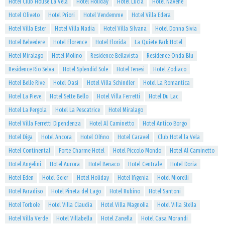
Hotel Club House La Vela
Hotel Holiday
Hotel Lucia
Hotel Navene
Hotel Oliveto
Hotel Priori
Hotel Vendemme
Hotel Villa Edera
Hotel Villa Ester
Hotel Villa Nadia
Hotel Villa Silvana
Hotel Donna Sivia
Hotel Belvedere
Hotel Florence
Hotel Florida
La Quiete Park Hotel
Hotel Miralago
Hotel Molino
Residence Bellavista
Residence Onda Blu
Residence Rio Selva
Hotel Splendid Sole
Hotel Tenesi
Hotel Zodiaco
Hotel Belle Rive
Hotel Oasi
Hotel Villa Schindler
Hotel La Romantica
Hotel La Pieve
Hotel Sette Bello
Hotel Villa Ferretti
Hotel Du Lac
Hotel La Pergola
Hotel La Pescatrice
Hotel Miralago
Hotel Villa Ferretti Dipendenza
Hotel Al Caminetto
Hotel Antico Borgo
Hotel Diga
Hotel Ancora
Hotel Olfino
Hotel Caravel
Club Hotel la Vela
Hotel Continental
Forte Charme Hotel
Hotel Piccolo Mondo
Hotel Al Caminetto
Hotel Angelini
Hotel Aurora
Hotel Benaco
Hotel Centrale
Hotel Doria
Hotel Eden
Hotel Geier
Hotel Holiday
Hotel Ifigenia
Hotel Miorelli
Hotel Paradiso
Hotel Pineta del Lago
Hotel Rubino
Hotel Santoni
Hotel Torbole
Hotel Villa Claudia
Hotel Villa Magnolia
Hotel Villa Stella
Hotel Villa Verde
Hotel Villabella
Hotel Zanella
Hotel Casa Morandi