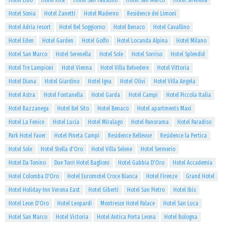
Hotel Lido
Hotel Rita
Hotel San Faustino
Hotel San Marco
Hotel Sirenella
Hotel Sonia
Hotel Zanetti
Hotel Maderno
Residence dei Limoni
Hotel Adria resort
Hotel Bel Soggiorno
Hotel Benaco
Hotel Cavallino
Hotel Eden
Hotel Garden
Hotel Golfo
Hotel Locanda Alpina
Hotel Milano
Hotel San Marco
Hotel Serenella
Hotel Sole
Hotel Sorriso
Hotel Splendid
Hotel Tre Lampioni
Hotel Vienna
Hotel Villa Belvedere
Hotel Vittoria
Hotel Diana
Hotel Giardino
Hotel Igea
Hotel Olivi
Hotel Villa Angela
Hotel Astra
Hotel Fontanella
Hotel Garda
Hotel Campi
Hotel Piccola Italia
Hotel Bazzanega
Hotel Bel Sito
Hotel Benaco
Hotel apartments Maxi
Hotel La Fenice
Hotel Lucia
Hotel Miralago
Hotel Panorama
Hotel Paradiso
Park Hotel Faver
Hotel Pineta Campi
Residence Bellevue
Residence la Pertica
Hotel Sole
Hotel Stella d'Oro
Hotel Villa Selene
Hotel Sermerio
Hotel Da Tonino
Due Torri Hotel Baglioni
Hotel Gabbia D'Oro
Hotel Accademia
Hotel Colomba D'Oro
Hotel Euromotel Croce Bianca
Hotel Firenze
Grand Hotel
Hotel Holiday-Inn Verona East
Hotel Giberti
Hotel San Pietro
Hotel Ibis
Hotel Leon D'Oro
Hotel Leopardi
Montresor Hotel Palace
Hotel San Luca
Hotel San Marco
Hotel Victoria
Hotel Antica Porta Leona
Hotel Bologna