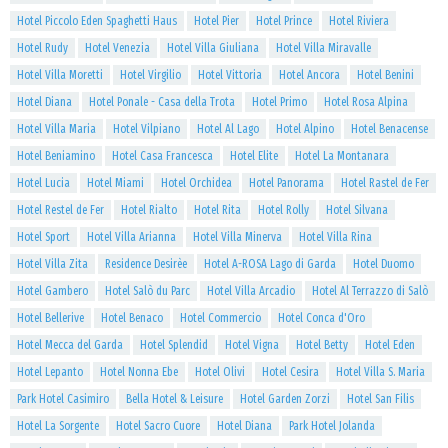
Hotel Piccolo Eden Spaghetti Haus
Hotel Pier
Hotel Prince
Hotel Riviera
Hotel Rudy
Hotel Venezia
Hotel Villa Giuliana
Hotel Villa Miravalle
Hotel Villa Moretti
Hotel Virgilio
Hotel Vittoria
Hotel Ancora
Hotel Benini
Hotel Diana
Hotel Ponale - Casa della Trota
Hotel Primo
Hotel Rosa Alpina
Hotel Villa Maria
Hotel Vilpiano
Hotel Al Lago
Hotel Alpino
Hotel Benacense
Hotel Beniamino
Hotel Casa Francesca
Hotel Elite
Hotel La Montanara
Hotel Lucia
Hotel Miami
Hotel Orchidea
Hotel Panorama
Hotel Rastel de Fer
Hotel Restel de Fer
Hotel Rialto
Hotel Rita
Hotel Rolly
Hotel Silvana
Hotel Sport
Hotel Villa Arianna
Hotel Villa Minerva
Hotel Villa Rina
Hotel Villa Zita
Residence Desirèe
Hotel A-ROSA Lago di Garda
Hotel Duomo
Hotel Gambero
Hotel Salò du Parc
Hotel Villa Arcadio
Hotel Al Terrazzo di Salò
Hotel Bellerive
Hotel Benaco
Hotel Commercio
Hotel Conca d'Oro
Hotel Mecca del Garda
Hotel Splendid
Hotel Vigna
Hotel Betty
Hotel Eden
Hotel Lepanto
Hotel Nonna Ebe
Hotel Olivi
Hotel Cesira
Hotel Villa S. Maria
Park Hotel Casimiro
Bella Hotel & Leisure
Hotel Garden Zorzi
Hotel San Filis
Hotel La Sorgente
Hotel Sacro Cuore
Hotel Diana
Park Hotel Jolanda