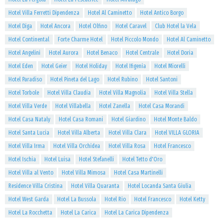
Hotel Villa Ferretti Dipendenza
Hotel Al Caminetto
Hotel Antico Borgo
Hotel Diga
Hotel Ancora
Hotel Olfino
Hotel Caravel
Club Hotel la Vela
Hotel Continental
Forte Charme Hotel
Hotel Piccolo Mondo
Hotel Al Caminetto
Hotel Angelini
Hotel Aurora
Hotel Benaco
Hotel Centrale
Hotel Doria
Hotel Eden
Hotel Geier
Hotel Holiday
Hotel Ifigenia
Hotel Miorelli
Hotel Paradiso
Hotel Pineta del Lago
Hotel Rubino
Hotel Santoni
Hotel Torbole
Hotel Villa Claudia
Hotel Villa Magnolia
Hotel Villa Stella
Hotel Villa Verde
Hotel Villabella
Hotel Zanella
Hotel Casa Morandi
Hotel Casa Nataly
Hotel Casa Romani
Hotel Giardino
Hotel Monte Baldo
Hotel Santa Lucia
Hotel Villa Alberta
Hotel Villa Clara
Hotel VILLA GLORIA
Hotel Villa Irma
Hotel Villa Orchidea
Hotel Villa Rosa
Hotel Francesco
Hotel Ischia
Hotel Luisa
Hotel Stefanelli
Hotel Tetto d'Oro
Hotel Villa al Vento
Hotel Villa Mimosa
Hotel Casa Martinelli
Residence Villa Cristina
Hotel Villa Quaranta
Hotel Locanda Santa Giulia
Hotel West Garda
Hotel La Bussola
Hotel Rio
Hotel Francesco
Hotel Ketty
Hotel La Rocchetta
Hotel La Carica
Hotel La Carica Dipendenza