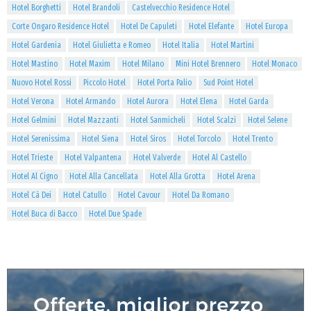
Hotel Borghetti
Hotel Brandoli
Castelvecchio Residence Hotel
Corte Ongaro Residence Hotel
Hotel De Capuleti
Hotel Elefante
Hotel Europa
Hotel Gardenia
Hotel Giulietta e Romeo
Hotel Italia
Hotel Martini
Hotel Mastino
Hotel Maxim
Hotel Milano
Mini Hotel Brennero
Hotel Monaco
Nuovo Hotel Rossi
Piccolo Hotel
Hotel Porta Palio
Sud Point Hotel
Hotel Verona
Hotel Armando
Hotel Aurora
Hotel Elena
Hotel Garda
Hotel Gelmini
Hotel Mazzanti
Hotel Sanmicheli
Hotel Scalzi
Hotel Selene
Hotel Serenissima
Hotel Siena
Hotel Siros
Hotel Torcolo
Hotel Trento
Hotel Trieste
Hotel Valpantena
Hotel Valverde
Hotel Al Castello
Hotel Al Cigno
Hotel Alla Cancellata
Hotel Alla Grotta
Hotel Arena
Hotel Cà Dei
Hotel Catullo
Hotel Cavour
Hotel Da Romano
Hotel Buca di Bacco
Hotel Due Spade