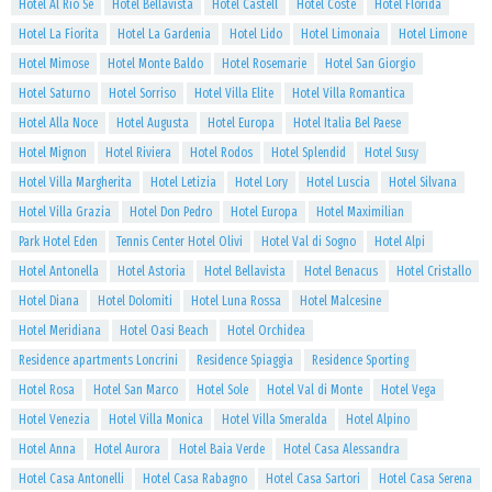
Hotel Al Rio Se
Hotel Bellavista
Hotel Castell
Hotel Coste
Hotel Florida
Hotel La Fiorita
Hotel La Gardenia
Hotel Lido
Hotel Limonaia
Hotel Limone
Hotel Mimose
Hotel Monte Baldo
Hotel Rosemarie
Hotel San Giorgio
Hotel Saturno
Hotel Sorriso
Hotel Villa Elite
Hotel Villa Romantica
Hotel Alla Noce
Hotel Augusta
Hotel Europa
Hotel Italia Bel Paese
Hotel Mignon
Hotel Riviera
Hotel Rodos
Hotel Splendid
Hotel Susy
Hotel Villa Margherita
Hotel Letizia
Hotel Lory
Hotel Luscia
Hotel Silvana
Hotel Villa Grazia
Hotel Don Pedro
Hotel Europa
Hotel Maximilian
Park Hotel Eden
Tennis Center Hotel Olivi
Hotel Val di Sogno
Hotel Alpi
Hotel Antonella
Hotel Astoria
Hotel Bellavista
Hotel Benacus
Hotel Cristallo
Hotel Diana
Hotel Dolomiti
Hotel Luna Rossa
Hotel Malcesine
Hotel Meridiana
Hotel Oasi Beach
Hotel Orchidea
Residence apartments Loncrini
Residence Spiaggia
Residence Sporting
Hotel Rosa
Hotel San Marco
Hotel Sole
Hotel Val di Monte
Hotel Vega
Hotel Venezia
Hotel Villa Monica
Hotel Villa Smeralda
Hotel Alpino
Hotel Anna
Hotel Aurora
Hotel Baia Verde
Hotel Casa Alessandra
Hotel Casa Antonelli
Hotel Casa Rabagno
Hotel Casa Sartori
Hotel Casa Serena