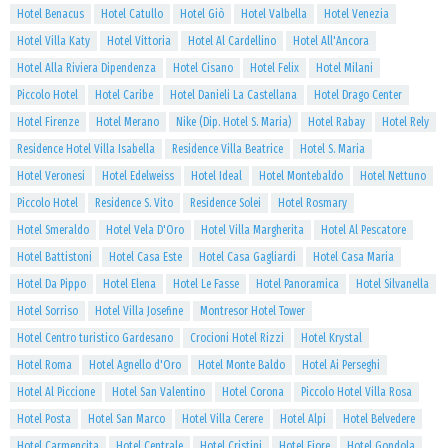
Hotel Benacus
Hotel Catullo
Hotel Giò
Hotel Valbella
Hotel Venezia
Hotel Villa Katy
Hotel Vittoria
Hotel Al Cardellino
Hotel All'Ancora
Hotel Alla Riviera Dipendenza
Hotel Cisano
Hotel Felix
Hotel Milani
Piccolo Hotel
Hotel Caribe
Hotel Danieli La Castellana
Hotel Drago Center
Hotel Firenze
Hotel Merano
Nike (Dip. Hotel S. Maria)
Hotel Rabay
Hotel Rely
Residence Hotel Villa Isabella
Residence Villa Beatrice
Hotel S. Maria
Hotel Veronesi
Hotel Edelweiss
Hotel Ideal
Hotel Montebaldo
Hotel Nettuno
Piccolo Hotel
Residence S. Vito
Residence Solei
Hotel Rosmary
Hotel Smeraldo
Hotel Vela D'Oro
Hotel Villa Margherita
Hotel Al Pescatore
Hotel Battistoni
Hotel Casa Este
Hotel Casa Gagliardi
Hotel Casa Maria
Hotel Da Pippo
Hotel Elena
Hotel Le Fasse
Hotel Panoramica
Hotel Silvanella
Hotel Sorriso
Hotel Villa Josefine
Montresor Hotel Tower
Hotel Centro turistico Gardesano
Crocioni Hotel Rizzi
Hotel Krystal
Hotel Roma
Hotel Agnello d'Oro
Hotel Monte Baldo
Hotel Ai Perseghi
Hotel Al Piccione
Hotel San Valentino
Hotel Corona
Piccolo Hotel Villa Rosa
Hotel Posta
Hotel San Marco
Hotel Villa Cerere
Hotel Alpi
Hotel Belvedere
Hotel Carmencita
Hotel Centrale
Hotel Cristini
Hotel Fiore
Hotel Gondola