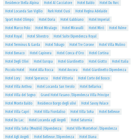
Residence Stella Alpina
Hotel Al Cacciatore
Hotel Baldo
Hotel Du Parc
Hotel Locanda San Vigilio
Park Hotel Oasi
Hotel Regina Adelaide
Sport Hotel Olimpo
Hotel Doria
Hotel Gabbiano
Hotel Imperial
Hotel Marco Polo
Hotel Miralago
Hotel Miravalli
Hotel Mirò
Hotel Palme
Hotel Royal
Hotel Silvestro
Hotel Suite Dipendenza Royal
Hotel Terminus & Garda
Hotel Tobago
Hotel Tre Corone
Hotel Villa Mulino
Hotel Benaco
Hotel Capinera
Hotel Conca d'Oro
Hotel Cortina
Hotel Degli Olivi
Hotel Europa
Hotel Giardinetto
Hotel Giotto
Hotel Italia
Piccolo Hotel
Hotel Alla Rocca
Hotel Ancora
Hotel Giardinetto Dipendenza
Hotel Lory
Hotel Speranza
Hotel Vittoria
Hotel Corte del Bosco
Hotel Villa Anthea
Hotel Locanda San Verolo
Hotel Bellariva
Hotel Villa del Sogno
Grand Hotel Fasano /Dipendenza Villa Principe
Hotel Monte Baldo
Residence Borgo degli ulivi
Hotel Savoy Palace
Hotel Villa Capri
Hotel Villa Fiordaliso
Hotel Villa Sofia
Hotel Bellevue
Hotel Du Lac
Hotel Locanda agli Angeli
Hotel Saturnia
Hotel Villa Sofia (Meublè) /Dipendenza
Hotel Ville Montefiori /Dipendenza
Hotel Agli Angeli
Hotel Bellevue /Dipendenza
Hotel Diana