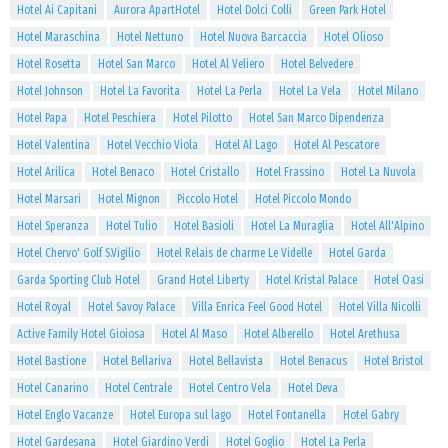
Hotel Ai Capitani
Aurora ApartHotel
Hotel Dolci Colli
Green Park Hotel
Hotel Maraschina
Hotel Nettuno
Hotel Nuova Barcaccia
Hotel Olioso
Hotel Rosetta
Hotel San Marco
Hotel Al Veliero
Hotel Belvedere
Hotel Johnson
Hotel La Favorita
Hotel La Perla
Hotel La Vela
Hotel Milano
Hotel Papa
Hotel Peschiera
Hotel Pilotto
Hotel San Marco Dipendenza
Hotel Valentina
Hotel Vecchio Viola
Hotel Al Lago
Hotel Al Pescatore
Hotel Arilica
Hotel Benaco
Hotel Cristallo
Hotel Frassino
Hotel La Nuvola
Hotel Marsari
Hotel Mignon
Piccolo Hotel
Hotel Piccolo Mondo
Hotel Speranza
Hotel Tulio
Hotel Basioli
Hotel La Muraglia
Hotel All'Alpino
Hotel Chervo' Golf S.Vigilio
Hotel Relais de charme Le Videlle
Hotel Garda
Garda Sporting Club Hotel
Grand Hotel Liberty
Hotel Kristal Palace
Hotel Oasi
Hotel Royal
Hotel Savoy Palace
Villa Enrica Feel Good Hotel
Hotel Villa Nicolli
Active Family Hotel Gioiosa
Hotel Al Maso
Hotel Alberello
Hotel Arethusa
Hotel Bastione
Hotel Bellariva
Hotel Bellavista
Hotel Benacus
Hotel Bristol
Hotel Canarino
Hotel Centrale
Hotel Centro Vela
Hotel Deva
Hotel Englo Vacanze
Hotel Europa sul lago
Hotel Fontanella
Hotel Gabry
Hotel Gardesana
Hotel Giardino Verdi
Hotel Goglio
Hotel La Perla