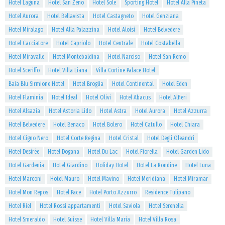
Hotel Laguna
Hotel San Zeno
Hotel Sole
Sporting Hotel
Hotel Alla Pineta
Hotel Aurora
Hotel Bellavista
Hotel Castagneto
Hotel Genziana
Hotel Miralago
Hotel Alla Palazzina
Hotel Aloisi
Hotel Belvedere
Hotel Cacciatore
Hotel Capriolo
Hotel Centrale
Hotel Costabella
Hotel Miravalle
Hotel Montebaldina
Hotel Narciso
Hotel San Remo
Hotel Sceriffo
Hotel Villa Liana
Villa Cortine Palace Hotel
Baia Blu Sirmione Hotel
Hotel Broglia
Hotel Continental
Hotel Eden
Hotel Flaminia
Hotel Ideal
Hotel Olivi
Hotel Abacus
Hotel Alfieri
Hotel Alsazia
Hotel Astoria Lido
Hotel Astra
Hotel Aurora
Hotel Azzurra
Hotel Belvedere
Hotel Benaco
Hotel Bolero
Hotel Catullo
Hotel Chiara
Hotel Cigno Nero
Hotel Corte Regina
Hotel Cristal
Hotel Degli Oleandri
Hotel Desirèe
Hotel Dogana
Hotel Du Lac
Hotel Fiorella
Hotel Garden Lido
Hotel Gardenia
Hotel Giardino
Holiday Hotel
Hotel La Rondine
Hotel Luna
Hotel Marconi
Hotel Mauro
Hotel Mavino
Hotel Meridiana
Hotel Miramar
Hotel Mon Repos
Hotel Pace
Hotel Porto Azzurro
Residence Tulipano
Hotel Riel
Hotel Rossi appartamenti
Hotel Saviola
Hotel Serenella
Hotel Smeraldo
Hotel Suisse
Hotel Villa Maria
Hotel Villa Rosa