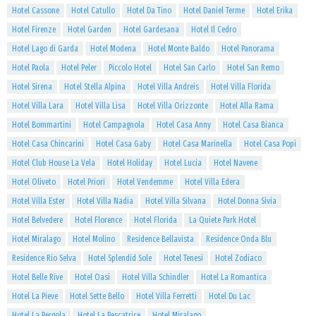
Hotel Cassone
Hotel Catullo
Hotel Da Tino
Hotel Daniel Terme
Hotel Erika
Hotel Firenze
Hotel Garden
Hotel Gardesana
Hotel Il Cedro
Hotel Lago di Garda
Hotel Modena
Hotel Monte Baldo
Hotel Panorama
Hotel Paola
Hotel Peler
Piccolo Hotel
Hotel San Carlo
Hotel San Remo
Hotel Sirena
Hotel Stella Alpina
Hotel Villa Andreis
Hotel Villa Florida
Hotel Villa Lara
Hotel Villa Lisa
Hotel Villa Orizzonte
Hotel Alla Rama
Hotel Bommartini
Hotel Campagnola
Hotel Casa Anny
Hotel Casa Bianca
Hotel Casa Chincarini
Hotel Casa Gaby
Hotel Casa Marinella
Hotel Casa Popi
Hotel Club House La Vela
Hotel Holiday
Hotel Lucia
Hotel Navene
Hotel Oliveto
Hotel Priori
Hotel Vendemme
Hotel Villa Edera
Hotel Villa Ester
Hotel Villa Nadia
Hotel Villa Silvana
Hotel Donna Sivia
Hotel Belvedere
Hotel Florence
Hotel Florida
La Quiete Park Hotel
Hotel Miralago
Hotel Molino
Residence Bellavista
Residence Onda Blu
Residence Rio Selva
Hotel Splendid Sole
Hotel Tenesi
Hotel Zodiaco
Hotel Belle Rive
Hotel Oasi
Hotel Villa Schindler
Hotel La Romantica
Hotel La Pieve
Hotel Sette Bello
Hotel Villa Ferretti
Hotel Du Lac
Hotel La Pergola
Hotel La Pescatrice
Hotel Miralago