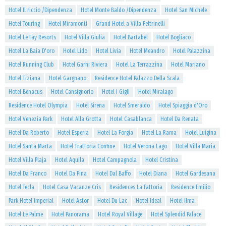
Hotel Il riccio /Dipendenza
Hotel Monte Baldo /Dipendenza
Hotel San Michele
Hotel Touring
Hotel Miramonti
Grand Hotel a Villa Feltrinelli
Hotel Le Fay Resorts
Hotel Villa Giulia
Hotel Bartabel
Hotel Bogliaco
Hotel La Baia D'oro
Hotel Lido
Hotel Livia
Hotel Meandro
Hotel Palazzina
Hotel Running Club
Hotel Garni Riviera
Hotel La Terrazzina
Hotel Mariano
Hotel Tiziana
Hotel Gargnano
Residence Hotel Palazzo Della Scala
Hotel Benacus
Hotel Cansignorio
Hotel I Gigli
Hotel Miralago
Residence Hotel Olympia
Hotel Sirena
Hotel Smeraldo
Hotel Spiaggia d'Oro
Hotel Venezia Park
Hotel Alla Grotta
Hotel Casablanca
Hotel Da Renata
Hotel Da Roberto
Hotel Esperia
Hotel La Forgia
Hotel La Rama
Hotel Luigina
Hotel Santa Marta
Hotel Trattoria Confine
Hotel Verona Lago
Hotel Villa Maria
Hotel Villa Plaja
Hotel Aquila
Hotel Campagnola
Hotel Cristina
Hotel Da Franco
Hotel Da Pina
Hotel Dal Baffo
Hotel Diana
Hotel Gardesana
Hotel Tecla
Hotel Casa Vacanze Cris
Residences La Fattoria
Residence Emilio
Park Hotel Imperial
Hotel Astor
Hotel Du Lac
Hotel Ideal
Hotel Ilma
Hotel Le Palme
Hotel Panorama
Hotel Royal Village
Hotel Splendid Palace