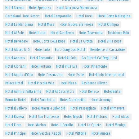
Hotel Serena
Hotel Speranza
Hotel Speranza Dipendenza
Gardaland Hotel Resort
Hotel Campanello
Hotel Dore'
Hotel Corte Malaspina
Hotel La Meridiana
Hotel Mura
Hotel Nuova zia Teresa
Hotel Olimpia
Hotel Al Sole
Hotel Italia
Hotel San Remo
Hotel Tavernetta
Residence Palù
Hotel Belvedere
Hotel Corte Delle Rose
Hotel La Grotta
Hotel Villa Rosa
Hotel Albero N. 5
Hotel Lido
Euro Congressi Hotel
Residence al Cacciatore
Hotel Andreis
Hotel Romantic
Hotel Al Sole
Golf Hotel Ca' Degli Ulivi
Hotel Cipriani
Hotel Fortuna
Hotel Villa Eva
Hotel Pinamonte
Hotel Aquila d'Oro
Hotel Desenzano
Hotel Estée
Hotel Lido International
Palace Hotel
Hotel Piccola Vela
Hotel Plaza
Residence Oliveto
Hotel Admiral Villa Erme
Hotel Al Cacciatore
Hotel Benaco
Hotel Berta
Bonotto Hotel
Hotel Enrichetta
Hotel Giardinetto
Hotel Armony
Hotel Il Veliero
Hotel Mayer e Splendid
Hotel Passeggiata
Hotel Primavera
Hotel Riviera
Hotel San Francesco
Hotel Tripoli
Hotel Vittorio
Hotel Alessi
Hotel Flora
Hotel Marino
Hotel Il Corallo
Hotel La Quiete
Hotel Moniga
Hotel Principe
Hotel Vecchia Napoli
Hotel Vittoria
Hotel Aurora