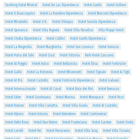
Yachting Hotel Mistral
Hotel Du Lac Dipendenza
Hotel Ganfo
Hotel Grifone
Hotel Il Biancospino
Hotel La Rondine Dipendenza
Hotel Marconi Dipendenza
Hotel Mirabello
Hotel O.K.
Hotel Olimpia
Hotel Saviola Dipendenza
Hotel Speranza
Hotel Villa Pagoda
Hotel Villa Paradiso
Villa Pioppi Hotel
Hotel Clodia Dipendenza
Hotel Colibrì
Hotel Ganfo Dipendenza
Hotel La Magnolia
Hotel Margherita
Hotel San Lorenzo
Hotel Venezia
Hotel Porta del Sole
Hotel Oasi
Hotel Vittoria
Park Hotel Zanzanù
Hotel Al Poggio
Hotel Astra
Hotel Bellavista
Hotel Elisa
Hotel Forbisicle
Hotel Gallo
Hotel La Rotonda
Hotel Miramonti
Hotel Tignale
Hotel Ai Tigli
Hotel Al Prà
Hotel Castello
Hotel Forbisicle Dipendenza
Hotel Galvani
Hotel Internazionale
Hotel Al Caval
Hotel Baia dei Pini
Hotel Benacus
Hotel Eden
Hotel Gardesana
Hotel Marina
Hotel Menapace
Hotel Pace
Hotel Romeo
Hotel Villa Carlotta
Hotel Villa Giada
Hotel Al Castello
Hotel Alpino
Hotel Astoria
Hotel Belvedere
Hotel Continental
Hotel Delle Rose
Hotel Due Palme
Hotel Fraderiana
Hotel Garden
Hotel Onda
Hotel Lorolli
Hotel Pai
Hotel Panorama
Hotel Villa Susy
Hotel Villa Tiziana