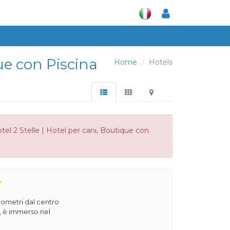
que con Piscina
Home
Hotels
el 2 Stelle | Hotel per cani, Boutique con
ilometri dal centro
a, è immerso nel