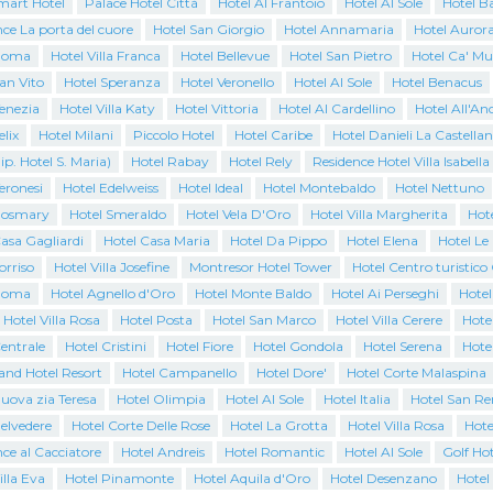
mart Hotel
Palace Hotel Città
Hotel Al Frantoio
Hotel Al Sole
Hotel B
ce La porta del cuore
Hotel San Giorgio
Hotel Annamaria
Hotel Auror
Roma
Hotel Villa Franca
Hotel Bellevue
Hotel San Pietro
Hotel Ca' Mu
an Vito
Hotel Speranza
Hotel Veronello
Hotel Al Sole
Hotel Benacus
enezia
Hotel Villa Katy
Hotel Vittoria
Hotel Al Cardellino
Hotel All'An
elix
Hotel Milani
Piccolo Hotel
Hotel Caribe
Hotel Danieli La Castella
ip. Hotel S. Maria)
Hotel Rabay
Hotel Rely
Residence Hotel Villa Isabella
eronesi
Hotel Edelweiss
Hotel Ideal
Hotel Montebaldo
Hotel Nettuno
Rosmary
Hotel Smeraldo
Hotel Vela D'Oro
Hotel Villa Margherita
Hote
asa Gagliardi
Hotel Casa Maria
Hotel Da Pippo
Hotel Elena
Hotel Le
orriso
Hotel Villa Josefine
Montresor Hotel Tower
Hotel Centro turistic
Roma
Hotel Agnello d'Oro
Hotel Monte Baldo
Hotel Ai Perseghi
Hotel
 Hotel Villa Rosa
Hotel Posta
Hotel San Marco
Hotel Villa Cerere
Hotel
entrale
Hotel Cristini
Hotel Fiore
Hotel Gondola
Hotel Serena
Hote
and Hotel Resort
Hotel Campanello
Hotel Dore'
Hotel Corte Malaspina
uova zia Teresa
Hotel Olimpia
Hotel Al Sole
Hotel Italia
Hotel San R
elvedere
Hotel Corte Delle Rose
Hotel La Grotta
Hotel Villa Rosa
Hote
ce al Cacciatore
Hotel Andreis
Hotel Romantic
Hotel Al Sole
Golf Hot
illa Eva
Hotel Pinamonte
Hotel Aquila d'Oro
Hotel Desenzano
Hotel