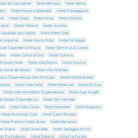
otel Al Cacciatore
Hotel Benaco
Hotel Berta
iero
Hotel Mayer e Splendid
Hotel Passeggiata
io
Hotel Alessi
Hotel Flora
Hotel Marino
apoli
Hotel Vittoria
Hotel Aurora
 Locanda San Vigilio
Park Hotel Oasi
l Imperial
Hotel Marco Polo
Hotel Miralago
Suite Dipendenza Royal
Hotel Terminus & Garda
era
Hotel Conca d'Oro
Hotel Cortina
Piccolo Hotel
Hotel Alla Rocca
Hotel Ancora
el Corte del Bosco
Hotel Villa Anthea
ano /Dipendenza Villa Principe
Hotel Monte Baldo
rdaliso
Hotel Villa Sofia
Hotel Bellevue
Hotel Du Lac
Hotel Ville Montefiori /Dipendenza
Hotel Agli Angeli
te Baldo /Dipendenza
Hotel San Michele
rts
Hotel Villa Giulia
Hotel Bartabel
Hotel Bogliaco
Hotel Running Club
Hotel Garni Riviera
 Hotel Palazzo Della Scala
Hotel Benacus
el Sirena
Hotel Smeraldo
Hotel Spiaggia d'Oro
tel Da Roberto
Hotel Esperia
Hotel La Forgia