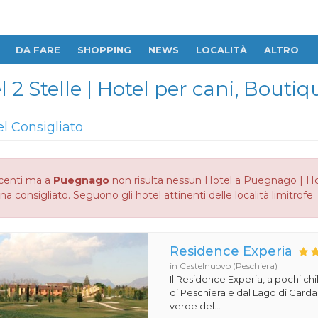
DA FARE
SHOPPING
NEWS
LOCALITÀ
ALTRO
 2 Stelle | Hotel per cani, Bouti
el Consigliato
centi ma a
Puegnago
non risulta nessun Hotel a Puegnago | Hot
na consigliato. Seguono gli hotel attinenti delle località limitrofe
Residence Experia
in Castelnuovo (Peschiera)
Il Residence Experia, a pochi ch
di Peschiera e dal Lago di Gard
verde del...