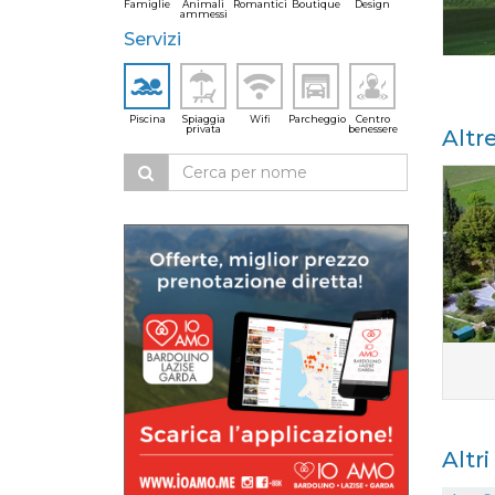
Famiglie
Animali
Romantici
Boutique
Design
ammessi
Servizi
Piscina
Spiaggia
Wifi
Parcheggio
Centro
privata
benessere
Altr
Altr