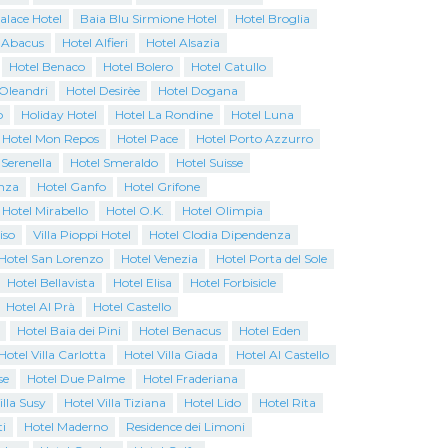
Palace Hotel
Baia Blu Sirmione Hotel
Hotel Broglia
 Abacus
Hotel Alfieri
Hotel Alsazia
Hotel Benaco
Hotel Bolero
Hotel Catullo
 Oleandri
Hotel Desirèe
Hotel Dogana
o
Holiday Hotel
Hotel La Rondine
Hotel Luna
Hotel Mon Repos
Hotel Pace
Hotel Porto Azzurro
 Serenella
Hotel Smeraldo
Hotel Suisse
nza
Hotel Ganfo
Hotel Grifone
Hotel Mirabello
Hotel O.K.
Hotel Olimpia
iso
Villa Pioppi Hotel
Hotel Clodia Dipendenza
Hotel San Lorenzo
Hotel Venezia
Hotel Porta del Sole
Hotel Bellavista
Hotel Elisa
Hotel Forbisicle
Hotel Al Prà
Hotel Castello
Hotel Baia dei Pini
Hotel Benacus
Hotel Eden
Hotel Villa Carlotta
Hotel Villa Giada
Hotel Al Castello
se
Hotel Due Palme
Hotel Fraderiana
illa Susy
Hotel Villa Tiziana
Hotel Lido
Hotel Rita
i
Hotel Maderno
Residence dei Limoni