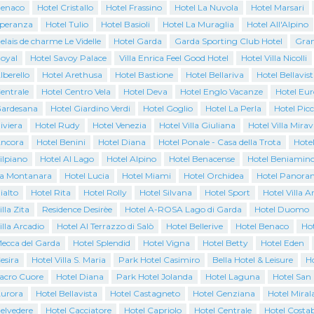
Benaco
Hotel Cristallo
Hotel Frassino
Hotel La Nuvola
Hotel Marsari
Speranza
Hotel Tulio
Hotel Basioli
Hotel La Muraglia
Hotel All'Alpino
elais de charme Le Videlle
Hotel Garda
Garda Sporting Club Hotel
Gran
Royal
Hotel Savoy Palace
Villa Enrica Feel Good Hotel
Hotel Villa Nicolli
lberello
Hotel Arethusa
Hotel Bastione
Hotel Bellariva
Hotel Bellavist
entrale
Hotel Centro Vela
Hotel Deva
Hotel Englo Vacanze
Hotel Eur
Gardesana
Hotel Giardino Verdi
Hotel Goglio
Hotel La Perla
Hotel Pic
iviera
Hotel Rudy
Hotel Venezia
Hotel Villa Giuliana
Hotel Villa Mirav
Ancora
Hotel Benini
Hotel Diana
Hotel Ponale - Casa della Trota
Hote
ilpiano
Hotel Al Lago
Hotel Alpino
Hotel Benacense
Hotel Beniamin
La Montanara
Hotel Lucia
Hotel Miami
Hotel Orchidea
Hotel Panora
ialto
Hotel Rita
Hotel Rolly
Hotel Silvana
Hotel Sport
Hotel Villa A
lla Zita
Residence Desirèe
Hotel A-ROSA Lago di Garda
Hotel Duomo
illa Arcadio
Hotel Al Terrazzo di Salò
Hotel Bellerive
Hotel Benaco
Ho
Mecca del Garda
Hotel Splendid
Hotel Vigna
Hotel Betty
Hotel Eden
esira
Hotel Villa S. Maria
Park Hotel Casimiro
Bella Hotel & Leisure
Ho
Sacro Cuore
Hotel Diana
Park Hotel Jolanda
Hotel Laguna
Hotel San
Aurora
Hotel Bellavista
Hotel Castagneto
Hotel Genziana
Hotel Miral
elvedere
Hotel Cacciatore
Hotel Capriolo
Hotel Centrale
Hotel Costab