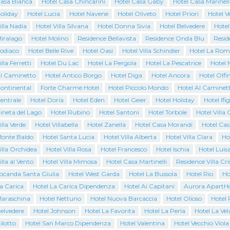
Casa Bianca
Hotel Casa Chincarini
Hotel Casa Gaby
Hotel Casa Marinell
oliday
Hotel Lucia
Hotel Navene
Hotel Oliveto
Hotel Priori
Hotel 
illa Nadia
Hotel Villa Silvana
Hotel Donna Sivia
Hotel Belvedere
Hotel
Miralago
Hotel Molino
Residence Bellavista
Residence Onda Blu
Resid
Zodiaco
Hotel Belle Rive
Hotel Oasi
Hotel Villa Schindler
Hotel La Rom
lla Ferretti
Hotel Du Lac
Hotel La Pergola
Hotel La Pescatrice
Hotel 
Al Caminetto
Hotel Antico Borgo
Hotel Diga
Hotel Ancora
Hotel Olfi
Continental
Forte Charme Hotel
Hotel Piccolo Mondo
Hotel Al Caminet
entrale
Hotel Doria
Hotel Eden
Hotel Geier
Hotel Holiday
Hotel Ifi
ineta del Lago
Hotel Rubino
Hotel Santoni
Hotel Torbole
Hotel Villa 
illa Verde
Hotel Villabella
Hotel Zanella
Hotel Casa Morandi
Hotel Cas
Monte Baldo
Hotel Santa Lucia
Hotel Villa Alberta
Hotel Villa Clara
Ho
illa Orchidea
Hotel Villa Rosa
Hotel Francesco
Hotel Ischia
Hotel Luis
illa al Vento
Hotel Villa Mimosa
Hotel Casa Martinelli
Residence Villa Cri
Locanda Santa Giulia
Hotel West Garda
Hotel La Bussola
Hotel Rio
Ho
a Carica
Hotel La Carica Dipendenza
Hotel Ai Capitani
Aurora ApartHo
Maraschina
Hotel Nettuno
Hotel Nuova Barcaccia
Hotel Olioso
Hotel 
elvedere
Hotel Johnson
Hotel La Favorita
Hotel La Perla
Hotel La Vel
ilotto
Hotel San Marco Dipendenza
Hotel Valentina
Hotel Vecchio Viola