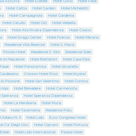
aia Azzurra
Hotel Everest
Hotel Olivo
Hotel Pace
a
Hotel Cattoi
Hotel Garden
Hotel Michelotti
ra
Hotel Campagnola
Hotel Gardenia
Hotel Catullo
Hotel Giò
Hotel Valbella
cora
Hotel Alla Riviera Dipendenza
Hotel Cisano
na
Hotel Drago Center
Hotel Firenze
Hotel Merano
Residence Villa Beatrice
Hotel S. Maria
Piccolo Hotel
Residence S. Vito
Residence Solei
l Al Pescatore
Hotel Battistoni
Hotel Casa Este
 Fasse
Hotel Panoramica
Hotel Silvanella
o Gardesano
Crocioni Hotel Rizzi
Hotel Krystal
 Al Piccione
Hotel San Valentino
Hotel Corona
 Alpi
Hotel Belvedere
Hotel Carmencita
l Speranza
Hotel Speranza Dipendenza
Hotel La Meridiana
Hotel Mura
emo
Hotel Tavernetta
Residence Palù
l Albero N. 5
Hotel Lido
Euro Congressi Hotel
el Ca' Degli Ulivi
Hotel Cipriani
Hotel Fortuna
 Estée
Hotel Lido International
Palace Hotel