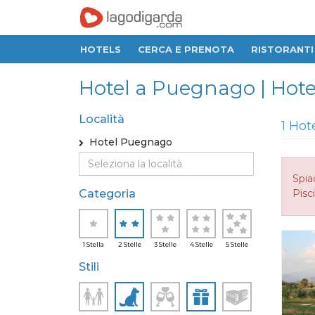
HOTELS
CERCA E PRENOTA
RISTORANTI
Hotel a Puegnago | Hotel
Località
1 Hot
Hotel Puegnago
Spia
Categoria
Pisci
1 Stella
2 Stelle
3 Stelle
4 Stelle
5 Stelle
Stili