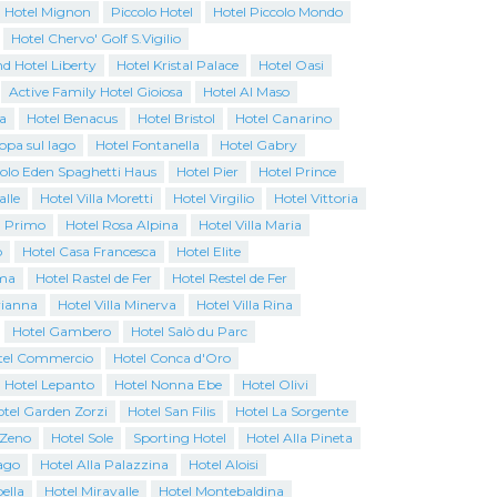
Hotel Mignon
Piccolo Hotel
Hotel Piccolo Mondo
Hotel Chervo' Golf S.Vigilio
d Hotel Liberty
Hotel Kristal Palace
Hotel Oasi
Active Family Hotel Gioiosa
Hotel Al Maso
a
Hotel Benacus
Hotel Bristol
Hotel Canarino
opa sul lago
Hotel Fontanella
Hotel Gabry
colo Eden Spaghetti Haus
Hotel Pier
Hotel Prince
alle
Hotel Villa Moretti
Hotel Virgilio
Hotel Vittoria
l Primo
Hotel Rosa Alpina
Hotel Villa Maria
o
Hotel Casa Francesca
Hotel Elite
ma
Hotel Rastel de Fer
Hotel Restel de Fer
rianna
Hotel Villa Minerva
Hotel Villa Rina
Hotel Gambero
Hotel Salò du Parc
tel Commercio
Hotel Conca d'Oro
Hotel Lepanto
Hotel Nonna Ebe
Hotel Olivi
tel Garden Zorzi
Hotel San Filis
Hotel La Sorgente
 Zeno
Hotel Sole
Sporting Hotel
Hotel Alla Pineta
ago
Hotel Alla Palazzina
Hotel Aloisi
ella
Hotel Miravalle
Hotel Montebaldina