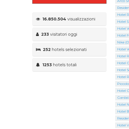
Arco S
Residen
Hotel 
16.850.504
visualizzazioni
Hotel S
Hotel V
233
visitatori oggi
Hotel F
Nike (D
252
hotels selezionati
Hotel V
Hotel 
Hotel C
1253
hotels totali
Hotel S
Hotel 
Piccolo
Hotel C
Gardal
Hotel N
Hotel B
Residen
Hotel V