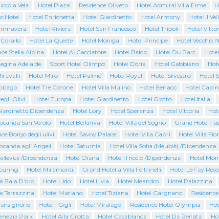
iccola Vela
Hotel Plaza
Residence Oliveto
Hotel Admiral Villa Erme
H
o Hotel
Hotel Enrichetta
Hotel Giardinetto
Hotel Armony
Hotel Il Vel
Primavera
Hotel Riviera
Hotel San Francesco
Hotel Tripoli
Hotel Vittor
 Corallo
Hotel La Quiete
Hotel Moniga
Hotel Principe
Hotel Vecchia N
ce Stella Alpina
Hotel Al Cacciatore
Hotel Baldo
Hotel Du Parc
Hotel
Regina Adelaide
Sport Hotel Olimpo
Hotel Doria
Hotel Gabbiano
Hote
iravalli
Hotel Mirò
Hotel Palme
Hotel Royal
Hotel Silvestro
Hotel 
Tobago
Hotel Tre Corone
Hotel Villa Mulino
Hotel Benaco
Hotel Capin
egli Olivi
Hotel Europa
Hotel Giardinetto
Hotel Giotto
Hotel Italia
Giardinetto Dipendenza
Hotel Lory
Hotel Speranza
Hotel Vittoria
Hot
Locanda San Verolo
Hotel Bellariva
Hotel Villa del Sogno
Grand Hotel Fas
ce Borgo degli ulivi
Hotel Savoy Palace
Hotel Villa Capri
Hotel Villa Fio
ocanda agli Angeli
Hotel Saturnia
Hotel Villa Sofia (Meublè) /Dipendenza
Bellevue /Dipendenza
Hotel Diana
Hotel Il riccio /Dipendenza
Hotel Mon
Touring
Hotel Miramonti
Grand Hotel a Villa Feltrinelli
Hotel Le Fay Reso
a Baia D'oro
Hotel Lido
Hotel Livia
Hotel Meandro
Hotel Palazzina
a Terrazzina
Hotel Mariano
Hotel Tiziana
Hotel Gargnano
Residence
Cansignorio
Hotel I Gigli
Hotel Miralago
Residence Hotel Olympia
Hot
Venezia Park
Hotel Alla Grotta
Hotel Casablanca
Hotel Da Renata
Ho