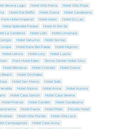
tel Verona Lago
Hotel Villa Maria
Hotel Villa Plaja
ina
Hotel Dal Baffo
Hotel Diana
Hotel Gardesana
Park Hotel Imperial
Hotel Astor
Hotel Du Lac
Hotel Splendid Palace
Hotel Al Rio Se
tel La Gardenia
Hotel Lido
Hotel Limonaia
Giorgio
Hotel Saturno
Hotel Sorriso
Europa
Hotel Italia Bel Paese
Hotel Mignon
Hotel Letizia
Hotel Lory
Hotel Luscia
ilian
Park Hotel Eden
Tennis Center Hotel Olivi
Hotel Benacus
Hotel Cristallo
Hotel Diana
i Beach
Hotel Orchidea
Rosa
Hotel San Marco
Hotel Sole
Smeralda
Hotel Alpino
Hotel Anna
Hotel Aurora
gno
Hotel Casa Sartori
Hotel Casa Serena
Hotel Firenze
Hotel Garden
Hotel Gardesana
Panorama
Hotel Paola
Hotel Peler
Piccolo Hotel
 Andreis
Hotel Villa Florida
Hotel Villa Lara
tel Campagnola
Hotel Casa Anny