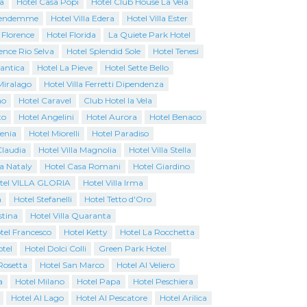
a
Hotel Casa Popi
Hotel Club House La Vela
Vendemme
Hotel Villa Edera
Hotel Villa Ester
 Florence
Hotel Florida
La Quiete Park Hotel
ence Rio Selva
Hotel Splendid Sole
Hotel Tenesi
antica
Hotel La Pieve
Hotel Sette Bello
Miralago
Hotel Villa Ferretti Dipendenza
no
Hotel Caravel
Club Hotel la Vela
to
Hotel Angelini
Hotel Aurora
Hotel Benaco
genia
Hotel Miorelli
Hotel Paradiso
Claudia
Hotel Villa Magnolia
Hotel Villa Stella
a Nataly
Hotel Casa Romani
Hotel Giardino
tel VILLA GLORIA
Hotel Villa Irma
a
Hotel Stefanelli
Hotel Tetto d'Oro
stina
Hotel Villa Quaranta
tel Francesco
Hotel Ketty
Hotel La Rocchetta
tel
Hotel Dolci Colli
Green Park Hotel
Rosetta
Hotel San Marco
Hotel Al Veliero
a
Hotel Milano
Hotel Papa
Hotel Peschiera
Hotel Al Lago
Hotel Al Pescatore
Hotel Arilica