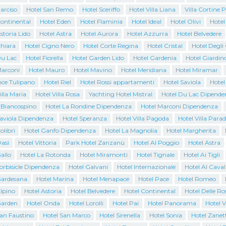
arciso
Hotel San Remo
Hotel Sceriffo
Hotel Villa Liana
Villa Cortine 
Continental
Hotel Eden
Hotel Flaminia
Hotel Ideal
Hotel Olivi
Hotel
storia Lido
Hotel Astra
Hotel Aurora
Hotel Azzurra
Hotel Belvedere
Chiara
Hotel Cigno Nero
Hotel Corte Regina
Hotel Cristal
Hotel Degli
Du Lac
Hotel Fiorella
Hotel Garden Lido
Hotel Gardenia
Hotel Giardin
Marconi
Hotel Mauro
Hotel Mavino
Hotel Meridiana
Hotel Miramar
nce Tulipano
Hotel Riel
Hotel Rossi appartamenti
Hotel Saviola
Hotel
illa Maria
Hotel Villa Rosa
Yachting Hotel Mistral
Hotel Du Lac Dipende
l Biancospino
Hotel La Rondine Dipendenza
Hotel Marconi Dipendenza
Saviola Dipendenza
Hotel Speranza
Hotel Villa Pagoda
Hotel Villa Parad
olibrì
Hotel Ganfo Dipendenza
Hotel La Magnolia
Hotel Margherita
asi
Hotel Vittoria
Park Hotel Zanzanù
Hotel Al Poggio
Hotel Astra
allo
Hotel La Rotonda
Hotel Miramonti
Hotel Tignale
Hotel Ai Tigli
orbisicle Dipendenza
Hotel Galvani
Hotel Internazionale
Hotel Al Caval
Gardesana
Hotel Marina
Hotel Menapace
Hotel Pace
Hotel Romeo
lpino
Hotel Astoria
Hotel Belvedere
Hotel Continental
Hotel Delle Ro
Garden
Hotel Onda
Hotel Lorolli
Hotel Pai
Hotel Panorama
Hotel V
San Faustino
Hotel San Marco
Hotel Sirenella
Hotel Sonia
Hotel Zanett