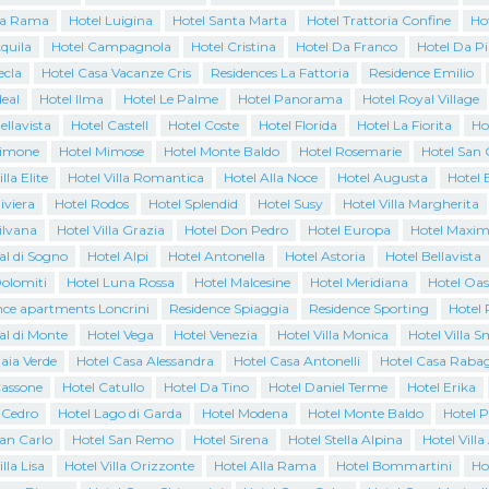
La Rama
Hotel Luigina
Hotel Santa Marta
Hotel Trattoria Confine
Ho
quila
Hotel Campagnola
Hotel Cristina
Hotel Da Franco
Hotel Da P
ecla
Hotel Casa Vacanze Cris
Residences La Fattoria
Residence Emilio
deal
Hotel Ilma
Hotel Le Palme
Hotel Panorama
Hotel Royal Village
ellavista
Hotel Castell
Hotel Coste
Hotel Florida
Hotel La Fiorita
Ho
Limone
Hotel Mimose
Hotel Monte Baldo
Hotel Rosemarie
Hotel San 
lla Elite
Hotel Villa Romantica
Hotel Alla Noce
Hotel Augusta
Hotel 
iviera
Hotel Rodos
Hotel Splendid
Hotel Susy
Hotel Villa Margherita
ilvana
Hotel Villa Grazia
Hotel Don Pedro
Hotel Europa
Hotel Maxim
al di Sogno
Hotel Alpi
Hotel Antonella
Hotel Astoria
Hotel Bellavista
Dolomiti
Hotel Luna Rossa
Hotel Malcesine
Hotel Meridiana
Hotel Oas
nce apartments Loncrini
Residence Spiaggia
Residence Sporting
Hotel 
al di Monte
Hotel Vega
Hotel Venezia
Hotel Villa Monica
Hotel Villa 
aia Verde
Hotel Casa Alessandra
Hotel Casa Antonelli
Hotel Casa Raba
Cassone
Hotel Catullo
Hotel Da Tino
Hotel Daniel Terme
Hotel Erika
l Cedro
Hotel Lago di Garda
Hotel Modena
Hotel Monte Baldo
Hotel 
San Carlo
Hotel San Remo
Hotel Sirena
Hotel Stella Alpina
Hotel Villa
lla Lisa
Hotel Villa Orizzonte
Hotel Alla Rama
Hotel Bommartini
Ho