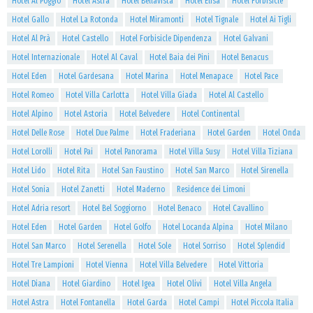
Hotel Al Poggio
Hotel Astra
Hotel Bellavista
Hotel Elisa
Hotel Forbisicle
Hotel Gallo
Hotel La Rotonda
Hotel Miramonti
Hotel Tignale
Hotel Ai Tigli
Hotel Al Prà
Hotel Castello
Hotel Forbisicle Dipendenza
Hotel Galvani
Hotel Internazionale
Hotel Al Caval
Hotel Baia dei Pini
Hotel Benacus
Hotel Eden
Hotel Gardesana
Hotel Marina
Hotel Menapace
Hotel Pace
Hotel Romeo
Hotel Villa Carlotta
Hotel Villa Giada
Hotel Al Castello
Hotel Alpino
Hotel Astoria
Hotel Belvedere
Hotel Continental
Hotel Delle Rose
Hotel Due Palme
Hotel Fraderiana
Hotel Garden
Hotel Onda
Hotel Lorolli
Hotel Pai
Hotel Panorama
Hotel Villa Susy
Hotel Villa Tiziana
Hotel Lido
Hotel Rita
Hotel San Faustino
Hotel San Marco
Hotel Sirenella
Hotel Sonia
Hotel Zanetti
Hotel Maderno
Residence dei Limoni
Hotel Adria resort
Hotel Bel Soggiorno
Hotel Benaco
Hotel Cavallino
Hotel Eden
Hotel Garden
Hotel Golfo
Hotel Locanda Alpina
Hotel Milano
Hotel San Marco
Hotel Serenella
Hotel Sole
Hotel Sorriso
Hotel Splendid
Hotel Tre Lampioni
Hotel Vienna
Hotel Villa Belvedere
Hotel Vittoria
Hotel Diana
Hotel Giardino
Hotel Igea
Hotel Olivi
Hotel Villa Angela
Hotel Astra
Hotel Fontanella
Hotel Garda
Hotel Campi
Hotel Piccola Italia