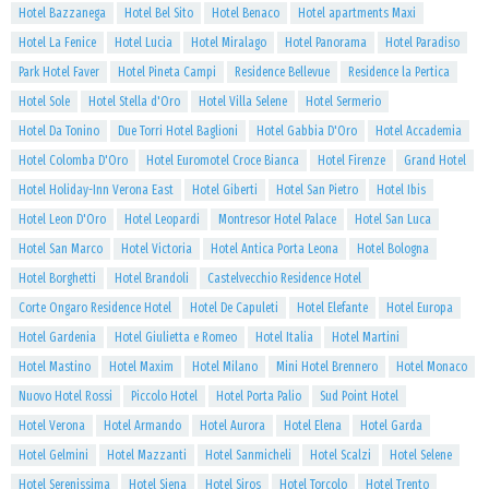
Hotel Bazzanega
Hotel Bel Sito
Hotel Benaco
Hotel apartments Maxi
Hotel La Fenice
Hotel Lucia
Hotel Miralago
Hotel Panorama
Hotel Paradiso
Park Hotel Faver
Hotel Pineta Campi
Residence Bellevue
Residence la Pertica
Hotel Sole
Hotel Stella d'Oro
Hotel Villa Selene
Hotel Sermerio
Hotel Da Tonino
Due Torri Hotel Baglioni
Hotel Gabbia D'Oro
Hotel Accademia
Hotel Colomba D'Oro
Hotel Euromotel Croce Bianca
Hotel Firenze
Grand Hotel
Hotel Holiday-Inn Verona East
Hotel Giberti
Hotel San Pietro
Hotel Ibis
Hotel Leon D'Oro
Hotel Leopardi
Montresor Hotel Palace
Hotel San Luca
Hotel San Marco
Hotel Victoria
Hotel Antica Porta Leona
Hotel Bologna
Hotel Borghetti
Hotel Brandoli
Castelvecchio Residence Hotel
Corte Ongaro Residence Hotel
Hotel De Capuleti
Hotel Elefante
Hotel Europa
Hotel Gardenia
Hotel Giulietta e Romeo
Hotel Italia
Hotel Martini
Hotel Mastino
Hotel Maxim
Hotel Milano
Mini Hotel Brennero
Hotel Monaco
Nuovo Hotel Rossi
Piccolo Hotel
Hotel Porta Palio
Sud Point Hotel
Hotel Verona
Hotel Armando
Hotel Aurora
Hotel Elena
Hotel Garda
Hotel Gelmini
Hotel Mazzanti
Hotel Sanmicheli
Hotel Scalzi
Hotel Selene
Hotel Serenissima
Hotel Siena
Hotel Siros
Hotel Torcolo
Hotel Trento