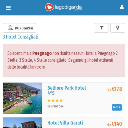
Toggle
navigation
POPOLARITÀ
3 Hotel Consigliati
Spiacenti ma a
Puegnago
non risulta nessun Hotel a Puegnago 2
Stelle, 3 Stelle, 4 Stelle consigliato. Seguono gli hotel attinenti
delle località limitrofe
Belfiore Park Hotel
€178
da
4*S
in Brenzone
Info
Hotel Villa Garuti
€140
da