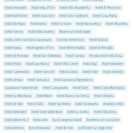
Hotel Smeraldo
Hotel Vela D'Oro
Hotel Villa Margherita
Hotel Al Pescatore
Hotel Battistoni
Hotel Casa Este
Hotel Casa Gagliardi
Hotel Casa Maria
Hotel Da Pippo
Hotel Elena
Hotel Le Fasse
Hotel Panoramica
Hotel Silvanella
Hotel Sorriso
Hotel Villa Josefine
Montresor Hotel Tower
Hotel Centro turistico Gardesano
Crocioni Hotel Rizzi
Hotel Krystal
Hotel Roma
Hotel Agnello d'Oro
Hotel Monte Baldo
Hotel Ai Perseghi
Hotel Al Piccione
Hotel San Valentino
Hotel Corona
Piccolo Hotel Villa Rosa
Hotel Posta
Hotel San Marco
Hotel Villa Cerere
Hotel Alpi
Hotel Belvedere
Hotel Carmencita
Hotel Centrale
Hotel Cristini
Hotel Fiore
Hotel Gondola
Hotel Serena
Hotel Speranza
Hotel Speranza Dipendenza
Gardaland Hotel Resort
Hotel Campanello
Hotel Dore'
Hotel Corte Malaspina
Hotel La Meridiana
Hotel Mura
Hotel Nuova zia Teresa
Hotel Olimpia
Hotel Al Sole
Hotel Italia
Hotel San Remo
Hotel Tavernetta
Residence Palù
Hotel Belvedere
Hotel Corte Delle Rose
Hotel La Grotta
Hotel Villa Rosa
Hotel Albero N. 5
Hotel Lido
Euro Congressi Hotel
Residence al Cacciatore
Hotel Andreis
Hotel Romantic
Hotel Al Sole
Golf Hotel Ca' Degli Ulivi