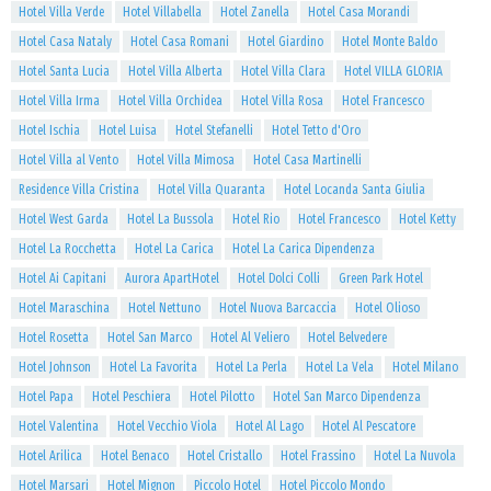
Hotel Villa Verde
Hotel Villabella
Hotel Zanella
Hotel Casa Morandi
Hotel Casa Nataly
Hotel Casa Romani
Hotel Giardino
Hotel Monte Baldo
Hotel Santa Lucia
Hotel Villa Alberta
Hotel Villa Clara
Hotel VILLA GLORIA
Hotel Villa Irma
Hotel Villa Orchidea
Hotel Villa Rosa
Hotel Francesco
Hotel Ischia
Hotel Luisa
Hotel Stefanelli
Hotel Tetto d'Oro
Hotel Villa al Vento
Hotel Villa Mimosa
Hotel Casa Martinelli
Residence Villa Cristina
Hotel Villa Quaranta
Hotel Locanda Santa Giulia
Hotel West Garda
Hotel La Bussola
Hotel Rio
Hotel Francesco
Hotel Ketty
Hotel La Rocchetta
Hotel La Carica
Hotel La Carica Dipendenza
Hotel Ai Capitani
Aurora ApartHotel
Hotel Dolci Colli
Green Park Hotel
Hotel Maraschina
Hotel Nettuno
Hotel Nuova Barcaccia
Hotel Olioso
Hotel Rosetta
Hotel San Marco
Hotel Al Veliero
Hotel Belvedere
Hotel Johnson
Hotel La Favorita
Hotel La Perla
Hotel La Vela
Hotel Milano
Hotel Papa
Hotel Peschiera
Hotel Pilotto
Hotel San Marco Dipendenza
Hotel Valentina
Hotel Vecchio Viola
Hotel Al Lago
Hotel Al Pescatore
Hotel Arilica
Hotel Benaco
Hotel Cristallo
Hotel Frassino
Hotel La Nuvola
Hotel Marsari
Hotel Mignon
Piccolo Hotel
Hotel Piccolo Mondo