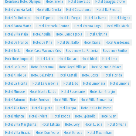
Residence Hotel Olympia
Hotel Sirena
Hotel Smeraldo
Hotel Spiaggia d'Oro
Hotel Venezia Park
Hotel Alla Grotta
Hotel Casablanca
Hotel Da Renata
Hotel Da Roberto
Hotel Esperia
Hotel La Forgia
Hotel La Rama
Hotel Luigina
Hotel Santa Marta
Hotel Trattoria Confine
Hotel Verona Lago
Hotel Villa Maria
Hotel Villa Plaja
Hotel Aquila
Hotel Campagnola
Hotel Cristina
Hotel Da Franco
Hotel Da Pina
Hotel Dal Baffo
Hotel Diana
Hotel Gardesana
Hotel Tecla
Hotel Casa Vacanze Cris
Residences La Fattoria
Residence Emilio
Park Hotel Imperial
Hotel Astor
Hotel Du Lac
Hotel Ideal
Hotel Ilma
Hotel Le Palme
Hotel Panorama
Hotel Royal Village
Hotel Splendid Palace
Hotel Al Rio Se
Hotel Bellavista
Hotel Castell
Hotel Coste
Hotel Florida
Hotel La Fiorita
Hotel La Gardenia
Hotel Lido
Hotel Limonaia
Hotel Limone
Hotel Mimose
Hotel Monte Baldo
Hotel Rosemarie
Hotel San Giorgio
Hotel Saturno
Hotel Sorriso
Hotel Villa Elite
Hotel Villa Romantica
Hotel Alla Noce
Hotel Augusta
Hotel Europa
Hotel Italia Bel Paese
Hotel Mignon
Hotel Riviera
Hotel Rodos
Hotel Splendid
Hotel Susy
Hotel Villa Margherita
Hotel Letizia
Hotel Lory
Hotel Luscia
Hotel Silvana
Hotel Villa Grazia
Hotel Don Pedro
Hotel Europa
Hotel Maximilian