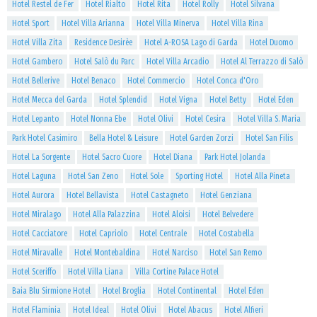
Hotel Restel de Fer
Hotel Rialto
Hotel Rita
Hotel Rolly
Hotel Silvana
Hotel Sport
Hotel Villa Arianna
Hotel Villa Minerva
Hotel Villa Rina
Hotel Villa Zita
Residence Desirèe
Hotel A-ROSA Lago di Garda
Hotel Duomo
Hotel Gambero
Hotel Salò du Parc
Hotel Villa Arcadio
Hotel Al Terrazzo di Salò
Hotel Bellerive
Hotel Benaco
Hotel Commercio
Hotel Conca d'Oro
Hotel Mecca del Garda
Hotel Splendid
Hotel Vigna
Hotel Betty
Hotel Eden
Hotel Lepanto
Hotel Nonna Ebe
Hotel Olivi
Hotel Cesira
Hotel Villa S. Maria
Park Hotel Casimiro
Bella Hotel & Leisure
Hotel Garden Zorzi
Hotel San Filis
Hotel La Sorgente
Hotel Sacro Cuore
Hotel Diana
Park Hotel Jolanda
Hotel Laguna
Hotel San Zeno
Hotel Sole
Sporting Hotel
Hotel Alla Pineta
Hotel Aurora
Hotel Bellavista
Hotel Castagneto
Hotel Genziana
Hotel Miralago
Hotel Alla Palazzina
Hotel Aloisi
Hotel Belvedere
Hotel Cacciatore
Hotel Capriolo
Hotel Centrale
Hotel Costabella
Hotel Miravalle
Hotel Montebaldina
Hotel Narciso
Hotel San Remo
Hotel Sceriffo
Hotel Villa Liana
Villa Cortine Palace Hotel
Baia Blu Sirmione Hotel
Hotel Broglia
Hotel Continental
Hotel Eden
Hotel Flaminia
Hotel Ideal
Hotel Olivi
Hotel Abacus
Hotel Alfieri