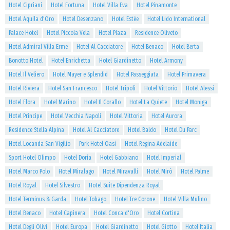
Hotel Cipriani
Hotel Fortuna
Hotel Villa Eva
Hotel Pinamonte
Hotel Aquila d'Oro
Hotel Desenzano
Hotel Estée
Hotel Lido International
Palace Hotel
Hotel Piccola Vela
Hotel Plaza
Residence Oliveto
Hotel Admiral Villa Erme
Hotel Al Cacciatore
Hotel Benaco
Hotel Berta
Bonotto Hotel
Hotel Enrichetta
Hotel Giardinetto
Hotel Armony
Hotel Il Veliero
Hotel Mayer e Splendid
Hotel Passeggiata
Hotel Primavera
Hotel Riviera
Hotel San Francesco
Hotel Tripoli
Hotel Vittorio
Hotel Alessi
Hotel Flora
Hotel Marino
Hotel Il Corallo
Hotel La Quiete
Hotel Moniga
Hotel Principe
Hotel Vecchia Napoli
Hotel Vittoria
Hotel Aurora
Residence Stella Alpina
Hotel Al Cacciatore
Hotel Baldo
Hotel Du Parc
Hotel Locanda San Vigilio
Park Hotel Oasi
Hotel Regina Adelaide
Sport Hotel Olimpo
Hotel Doria
Hotel Gabbiano
Hotel Imperial
Hotel Marco Polo
Hotel Miralago
Hotel Miravalli
Hotel Mirò
Hotel Palme
Hotel Royal
Hotel Silvestro
Hotel Suite Dipendenza Royal
Hotel Terminus & Garda
Hotel Tobago
Hotel Tre Corone
Hotel Villa Mulino
Hotel Benaco
Hotel Capinera
Hotel Conca d'Oro
Hotel Cortina
Hotel Degli Olivi
Hotel Europa
Hotel Giardinetto
Hotel Giotto
Hotel Italia