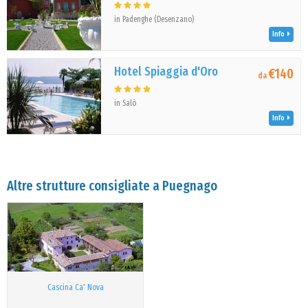
in Padenghe (Desenzano)
Info
Hotel Spiaggia d'Oro
€140
da
in Salò
Info
Altre strutture consigliate a Puegnago
Cascina Ca' Nova