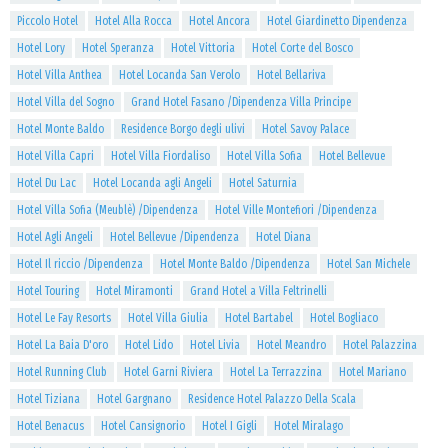
Piccolo Hotel
Hotel Alla Rocca
Hotel Ancora
Hotel Giardinetto Dipendenza
Hotel Lory
Hotel Speranza
Hotel Vittoria
Hotel Corte del Bosco
Hotel Villa Anthea
Hotel Locanda San Verolo
Hotel Bellariva
Hotel Villa del Sogno
Grand Hotel Fasano /Dipendenza Villa Principe
Hotel Monte Baldo
Residence Borgo degli ulivi
Hotel Savoy Palace
Hotel Villa Capri
Hotel Villa Fiordaliso
Hotel Villa Sofia
Hotel Bellevue
Hotel Du Lac
Hotel Locanda agli Angeli
Hotel Saturnia
Hotel Villa Sofia (Meublè) /Dipendenza
Hotel Ville Montefiori /Dipendenza
Hotel Agli Angeli
Hotel Bellevue /Dipendenza
Hotel Diana
Hotel Il riccio /Dipendenza
Hotel Monte Baldo /Dipendenza
Hotel San Michele
Hotel Touring
Hotel Miramonti
Grand Hotel a Villa Feltrinelli
Hotel Le Fay Resorts
Hotel Villa Giulia
Hotel Bartabel
Hotel Bogliaco
Hotel La Baia D'oro
Hotel Lido
Hotel Livia
Hotel Meandro
Hotel Palazzina
Hotel Running Club
Hotel Garni Riviera
Hotel La Terrazzina
Hotel Mariano
Hotel Tiziana
Hotel Gargnano
Residence Hotel Palazzo Della Scala
Hotel Benacus
Hotel Cansignorio
Hotel I Gigli
Hotel Miralago