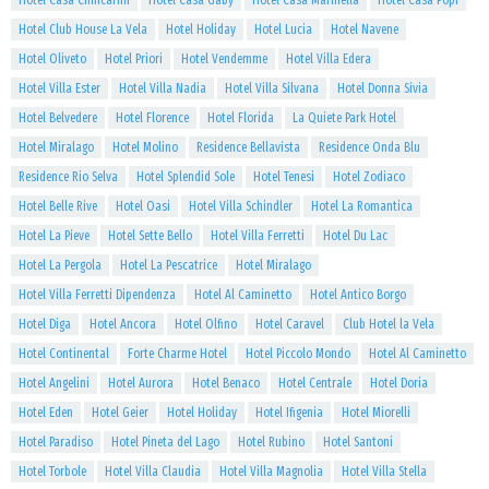
Hotel Casa Chincarini
Hotel Casa Gaby
Hotel Casa Marinella
Hotel Casa Popi
Hotel Club House La Vela
Hotel Holiday
Hotel Lucia
Hotel Navene
Hotel Oliveto
Hotel Priori
Hotel Vendemme
Hotel Villa Edera
Hotel Villa Ester
Hotel Villa Nadia
Hotel Villa Silvana
Hotel Donna Sivia
Hotel Belvedere
Hotel Florence
Hotel Florida
La Quiete Park Hotel
Hotel Miralago
Hotel Molino
Residence Bellavista
Residence Onda Blu
Residence Rio Selva
Hotel Splendid Sole
Hotel Tenesi
Hotel Zodiaco
Hotel Belle Rive
Hotel Oasi
Hotel Villa Schindler
Hotel La Romantica
Hotel La Pieve
Hotel Sette Bello
Hotel Villa Ferretti
Hotel Du Lac
Hotel La Pergola
Hotel La Pescatrice
Hotel Miralago
Hotel Villa Ferretti Dipendenza
Hotel Al Caminetto
Hotel Antico Borgo
Hotel Diga
Hotel Ancora
Hotel Olfino
Hotel Caravel
Club Hotel la Vela
Hotel Continental
Forte Charme Hotel
Hotel Piccolo Mondo
Hotel Al Caminetto
Hotel Angelini
Hotel Aurora
Hotel Benaco
Hotel Centrale
Hotel Doria
Hotel Eden
Hotel Geier
Hotel Holiday
Hotel Ifigenia
Hotel Miorelli
Hotel Paradiso
Hotel Pineta del Lago
Hotel Rubino
Hotel Santoni
Hotel Torbole
Hotel Villa Claudia
Hotel Villa Magnolia
Hotel Villa Stella