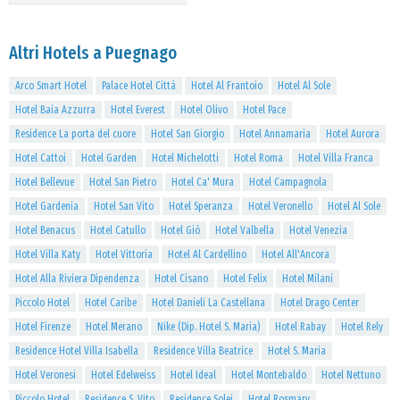
Altri Hotels a Puegnago
Arco Smart Hotel
Palace Hotel Città
Hotel Al Frantoio
Hotel Al Sole
Hotel Baia Azzurra
Hotel Everest
Hotel Olivo
Hotel Pace
Residence La porta del cuore
Hotel San Giorgio
Hotel Annamaria
Hotel Aurora
Hotel Cattoi
Hotel Garden
Hotel Michelotti
Hotel Roma
Hotel Villa Franca
Hotel Bellevue
Hotel San Pietro
Hotel Ca' Mura
Hotel Campagnola
Hotel Gardenia
Hotel San Vito
Hotel Speranza
Hotel Veronello
Hotel Al Sole
Hotel Benacus
Hotel Catullo
Hotel Giò
Hotel Valbella
Hotel Venezia
Hotel Villa Katy
Hotel Vittoria
Hotel Al Cardellino
Hotel All'Ancora
Hotel Alla Riviera Dipendenza
Hotel Cisano
Hotel Felix
Hotel Milani
Piccolo Hotel
Hotel Caribe
Hotel Danieli La Castellana
Hotel Drago Center
Hotel Firenze
Hotel Merano
Nike (Dip. Hotel S. Maria)
Hotel Rabay
Hotel Rely
Residence Hotel Villa Isabella
Residence Villa Beatrice
Hotel S. Maria
Hotel Veronesi
Hotel Edelweiss
Hotel Ideal
Hotel Montebaldo
Hotel Nettuno
Piccolo Hotel
Residence S. Vito
Residence Solei
Hotel Rosmary