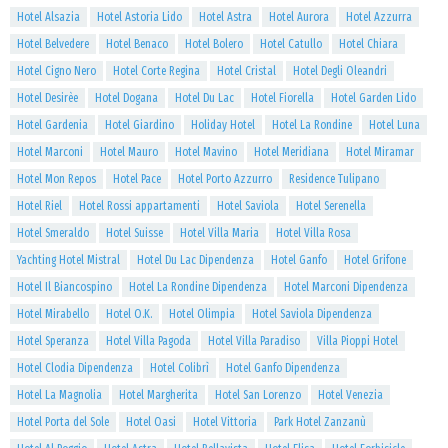
Hotel Alsazia
Hotel Astoria Lido
Hotel Astra
Hotel Aurora
Hotel Azzurra
Hotel Belvedere
Hotel Benaco
Hotel Bolero
Hotel Catullo
Hotel Chiara
Hotel Cigno Nero
Hotel Corte Regina
Hotel Cristal
Hotel Degli Oleandri
Hotel Desirèe
Hotel Dogana
Hotel Du Lac
Hotel Fiorella
Hotel Garden Lido
Hotel Gardenia
Hotel Giardino
Holiday Hotel
Hotel La Rondine
Hotel Luna
Hotel Marconi
Hotel Mauro
Hotel Mavino
Hotel Meridiana
Hotel Miramar
Hotel Mon Repos
Hotel Pace
Hotel Porto Azzurro
Residence Tulipano
Hotel Riel
Hotel Rossi appartamenti
Hotel Saviola
Hotel Serenella
Hotel Smeraldo
Hotel Suisse
Hotel Villa Maria
Hotel Villa Rosa
Yachting Hotel Mistral
Hotel Du Lac Dipendenza
Hotel Ganfo
Hotel Grifone
Hotel Il Biancospino
Hotel La Rondine Dipendenza
Hotel Marconi Dipendenza
Hotel Mirabello
Hotel O.K.
Hotel Olimpia
Hotel Saviola Dipendenza
Hotel Speranza
Hotel Villa Pagoda
Hotel Villa Paradiso
Villa Pioppi Hotel
Hotel Clodia Dipendenza
Hotel Colibrì
Hotel Ganfo Dipendenza
Hotel La Magnolia
Hotel Margherita
Hotel San Lorenzo
Hotel Venezia
Hotel Porta del Sole
Hotel Oasi
Hotel Vittoria
Park Hotel Zanzanù