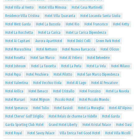
Hotel Villa al Vento
Hotel Villa Mimosa
Hotel Casa Martinelli
Residence Villa Cristina
Hotel Villa Quaranta
Hotel Locanda Santa Giulia
Hotel West Garda
Hotel La Bussola
Hotel Rio
Hotel Francesco
Hotel Ketty
Hotel La Rocchetta
Hotel La Carica
Hotel La Carica Dipendenza
Hotel Ai Capitani
Aurora ApartHotel
Hotel Dolci Colli
Green Park Hotel
Hotel Maraschina
Hotel Nettuno
Hotel Nuova Barcaccia
Hotel Olioso
Hotel Rosetta
Hotel San Marco
Hotel Al Veliero
Hotel Belvedere
Hotel Johnson
Hotel La Favorita
Hotel La Perla
Hotel La Vela
Hotel Milano
Hotel Papa
Hotel Peschiera
Hotel Pilotto
Hotel San Marco Dipendenza
Hotel Valentina
Hotel Vecchio Viola
Hotel Al Lago
Hotel Al Pescatore
Hotel Arilica
Hotel Benaco
Hotel Cristallo
Hotel Frassino
Hotel La Nuvola
Hotel Marsari
Hotel Mignon
Piccolo Hotel
Hotel Piccolo Mondo
Hotel Speranza
Hotel Tulio
Hotel Basioli
Hotel La Muraglia
Hotel All'Alpino
Hotel Chervo' Golf S.Vigilio
Hotel Relais de charme Le Videlle
Hotel Garda
Garda Sporting Club Hotel
Grand Hotel Liberty
Hotel Kristal Palace
Hotel Oasi
Hotel Royal
Hotel Savoy Palace
Villa Enrica Feel Good Hotel
Hotel Villa Nicolli