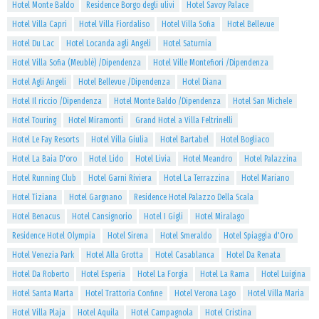
Hotel Monte Baldo
Residence Borgo degli ulivi
Hotel Savoy Palace
Hotel Villa Capri
Hotel Villa Fiordaliso
Hotel Villa Sofia
Hotel Bellevue
Hotel Du Lac
Hotel Locanda agli Angeli
Hotel Saturnia
Hotel Villa Sofia (Meublè) /Dipendenza
Hotel Ville Montefiori /Dipendenza
Hotel Agli Angeli
Hotel Bellevue /Dipendenza
Hotel Diana
Hotel Il riccio /Dipendenza
Hotel Monte Baldo /Dipendenza
Hotel San Michele
Hotel Touring
Hotel Miramonti
Grand Hotel a Villa Feltrinelli
Hotel Le Fay Resorts
Hotel Villa Giulia
Hotel Bartabel
Hotel Bogliaco
Hotel La Baia D'oro
Hotel Lido
Hotel Livia
Hotel Meandro
Hotel Palazzina
Hotel Running Club
Hotel Garni Riviera
Hotel La Terrazzina
Hotel Mariano
Hotel Tiziana
Hotel Gargnano
Residence Hotel Palazzo Della Scala
Hotel Benacus
Hotel Cansignorio
Hotel I Gigli
Hotel Miralago
Residence Hotel Olympia
Hotel Sirena
Hotel Smeraldo
Hotel Spiaggia d'Oro
Hotel Venezia Park
Hotel Alla Grotta
Hotel Casablanca
Hotel Da Renata
Hotel Da Roberto
Hotel Esperia
Hotel La Forgia
Hotel La Rama
Hotel Luigina
Hotel Santa Marta
Hotel Trattoria Confine
Hotel Verona Lago
Hotel Villa Maria
Hotel Villa Plaja
Hotel Aquila
Hotel Campagnola
Hotel Cristina