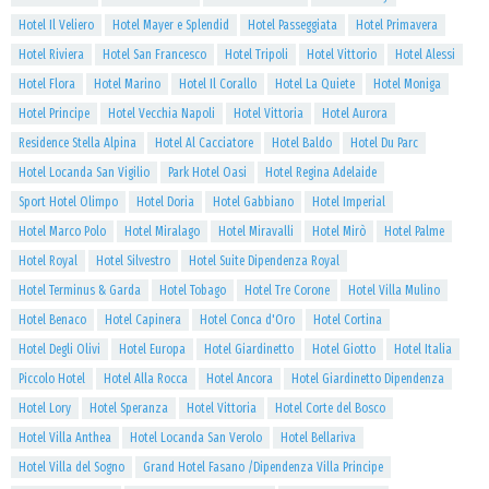
Hotel Il Veliero
Hotel Mayer e Splendid
Hotel Passeggiata
Hotel Primavera
Hotel Riviera
Hotel San Francesco
Hotel Tripoli
Hotel Vittorio
Hotel Alessi
Hotel Flora
Hotel Marino
Hotel Il Corallo
Hotel La Quiete
Hotel Moniga
Hotel Principe
Hotel Vecchia Napoli
Hotel Vittoria
Hotel Aurora
Residence Stella Alpina
Hotel Al Cacciatore
Hotel Baldo
Hotel Du Parc
Hotel Locanda San Vigilio
Park Hotel Oasi
Hotel Regina Adelaide
Sport Hotel Olimpo
Hotel Doria
Hotel Gabbiano
Hotel Imperial
Hotel Marco Polo
Hotel Miralago
Hotel Miravalli
Hotel Mirò
Hotel Palme
Hotel Royal
Hotel Silvestro
Hotel Suite Dipendenza Royal
Hotel Terminus & Garda
Hotel Tobago
Hotel Tre Corone
Hotel Villa Mulino
Hotel Benaco
Hotel Capinera
Hotel Conca d'Oro
Hotel Cortina
Hotel Degli Olivi
Hotel Europa
Hotel Giardinetto
Hotel Giotto
Hotel Italia
Piccolo Hotel
Hotel Alla Rocca
Hotel Ancora
Hotel Giardinetto Dipendenza
Hotel Lory
Hotel Speranza
Hotel Vittoria
Hotel Corte del Bosco
Hotel Villa Anthea
Hotel Locanda San Verolo
Hotel Bellariva
Hotel Villa del Sogno
Grand Hotel Fasano /Dipendenza Villa Principe