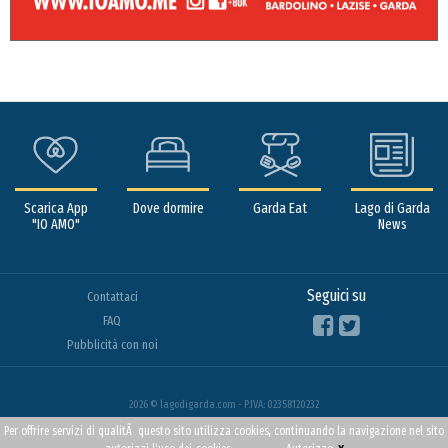
Scarica App
Dove dormire
Garda Eat
Lago di Garda
"IO AMO"
News
Seguici su
Contattaci
FAQ
Pubblicità con noi
2026 © lagodigarda.com - P.IVA: 02358120232
Per offrire servizi di qualitÃ questo sito utilizza cookies, continuando la navigazione nel sito