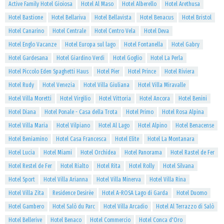
Active Family Hotel Gioiosa
Hotel Al Maso
Hotel Alberello
Hotel Arethusa
Hotel Bastione
Hotel Bellariva
Hotel Bellavista
Hotel Benacus
Hotel Bristol
Hotel Canarino
Hotel Centrale
Hotel Centro Vela
Hotel Deva
Hotel Englo Vacanze
Hotel Europa sul lago
Hotel Fontanella
Hotel Gabry
Hotel Gardesana
Hotel Giardino Verdi
Hotel Goglio
Hotel La Perla
Hotel Piccolo Eden Spaghetti Haus
Hotel Pier
Hotel Prince
Hotel Riviera
Hotel Rudy
Hotel Venezia
Hotel Villa Giuliana
Hotel Villa Miravalle
Hotel Villa Moretti
Hotel Virgilio
Hotel Vittoria
Hotel Ancora
Hotel Benini
Hotel Diana
Hotel Ponale - Casa della Trota
Hotel Primo
Hotel Rosa Alpina
Hotel Villa Maria
Hotel Vilpiano
Hotel Al Lago
Hotel Alpino
Hotel Benacense
Hotel Beniamino
Hotel Casa Francesca
Hotel Elite
Hotel La Montanara
Hotel Lucia
Hotel Miami
Hotel Orchidea
Hotel Panorama
Hotel Rastel de Fer
Hotel Restel de Fer
Hotel Rialto
Hotel Rita
Hotel Rolly
Hotel Silvana
Hotel Sport
Hotel Villa Arianna
Hotel Villa Minerva
Hotel Villa Rina
Hotel Villa Zita
Residence Desirèe
Hotel A-ROSA Lago di Garda
Hotel Duomo
Hotel Gambero
Hotel Salò du Parc
Hotel Villa Arcadio
Hotel Al Terrazzo di Salò
Hotel Bellerive
Hotel Benaco
Hotel Commercio
Hotel Conca d'Oro