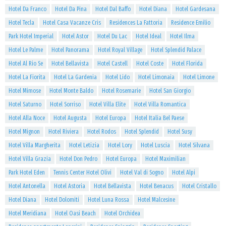
Hotel Da Franco
Hotel Da Pina
Hotel Dal Baffo
Hotel Diana
Hotel Gardesana
Hotel Tecla
Hotel Casa Vacanze Cris
Residences La Fattoria
Residence Emilio
Park Hotel Imperial
Hotel Astor
Hotel Du Lac
Hotel Ideal
Hotel Ilma
Hotel Le Palme
Hotel Panorama
Hotel Royal Village
Hotel Splendid Palace
Hotel Al Rio Se
Hotel Bellavista
Hotel Castell
Hotel Coste
Hotel Florida
Hotel La Fiorita
Hotel La Gardenia
Hotel Lido
Hotel Limonaia
Hotel Limone
Hotel Mimose
Hotel Monte Baldo
Hotel Rosemarie
Hotel San Giorgio
Hotel Saturno
Hotel Sorriso
Hotel Villa Elite
Hotel Villa Romantica
Hotel Alla Noce
Hotel Augusta
Hotel Europa
Hotel Italia Bel Paese
Hotel Mignon
Hotel Riviera
Hotel Rodos
Hotel Splendid
Hotel Susy
Hotel Villa Margherita
Hotel Letizia
Hotel Lory
Hotel Luscia
Hotel Silvana
Hotel Villa Grazia
Hotel Don Pedro
Hotel Europa
Hotel Maximilian
Park Hotel Eden
Tennis Center Hotel Olivi
Hotel Val di Sogno
Hotel Alpi
Hotel Antonella
Hotel Astoria
Hotel Bellavista
Hotel Benacus
Hotel Cristallo
Hotel Diana
Hotel Dolomiti
Hotel Luna Rossa
Hotel Malcesine
Hotel Meridiana
Hotel Oasi Beach
Hotel Orchidea