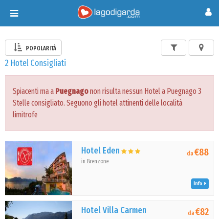
Toggle
navigation
POPOLARITÀ
2 Hotel Consigliati
Spiacenti ma a
Puegnago
non risulta nessun Hotel a Puegnago 3
Stelle consigliato. Seguono gli hotel attinenti delle località
limitrofe
Hotel Eden
€88
da
in Brenzone
Info
Hotel Villa Carmen
€82
da