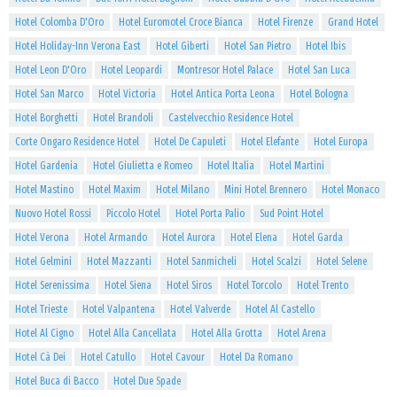
Hotel Colomba D'Oro
Hotel Euromotel Croce Bianca
Hotel Firenze
Grand Hotel
Hotel Holiday-Inn Verona East
Hotel Giberti
Hotel San Pietro
Hotel Ibis
Hotel Leon D'Oro
Hotel Leopardi
Montresor Hotel Palace
Hotel San Luca
Hotel San Marco
Hotel Victoria
Hotel Antica Porta Leona
Hotel Bologna
Hotel Borghetti
Hotel Brandoli
Castelvecchio Residence Hotel
Corte Ongaro Residence Hotel
Hotel De Capuleti
Hotel Elefante
Hotel Europa
Hotel Gardenia
Hotel Giulietta e Romeo
Hotel Italia
Hotel Martini
Hotel Mastino
Hotel Maxim
Hotel Milano
Mini Hotel Brennero
Hotel Monaco
Nuovo Hotel Rossi
Piccolo Hotel
Hotel Porta Palio
Sud Point Hotel
Hotel Verona
Hotel Armando
Hotel Aurora
Hotel Elena
Hotel Garda
Hotel Gelmini
Hotel Mazzanti
Hotel Sanmicheli
Hotel Scalzi
Hotel Selene
Hotel Serenissima
Hotel Siena
Hotel Siros
Hotel Torcolo
Hotel Trento
Hotel Trieste
Hotel Valpantena
Hotel Valverde
Hotel Al Castello
Hotel Al Cigno
Hotel Alla Cancellata
Hotel Alla Grotta
Hotel Arena
Hotel Cà Dei
Hotel Catullo
Hotel Cavour
Hotel Da Romano
Hotel Buca di Bacco
Hotel Due Spade