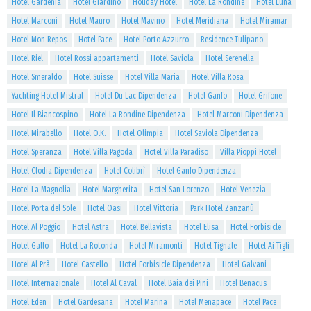
Hotel Gardenia
Hotel Giardino
Holiday Hotel
Hotel La Rondine
Hotel Luna
Hotel Marconi
Hotel Mauro
Hotel Mavino
Hotel Meridiana
Hotel Miramar
Hotel Mon Repos
Hotel Pace
Hotel Porto Azzurro
Residence Tulipano
Hotel Riel
Hotel Rossi appartamenti
Hotel Saviola
Hotel Serenella
Hotel Smeraldo
Hotel Suisse
Hotel Villa Maria
Hotel Villa Rosa
Yachting Hotel Mistral
Hotel Du Lac Dipendenza
Hotel Ganfo
Hotel Grifone
Hotel Il Biancospino
Hotel La Rondine Dipendenza
Hotel Marconi Dipendenza
Hotel Mirabello
Hotel O.K.
Hotel Olimpia
Hotel Saviola Dipendenza
Hotel Speranza
Hotel Villa Pagoda
Hotel Villa Paradiso
Villa Pioppi Hotel
Hotel Clodia Dipendenza
Hotel Colibrì
Hotel Ganfo Dipendenza
Hotel La Magnolia
Hotel Margherita
Hotel San Lorenzo
Hotel Venezia
Hotel Porta del Sole
Hotel Oasi
Hotel Vittoria
Park Hotel Zanzanù
Hotel Al Poggio
Hotel Astra
Hotel Bellavista
Hotel Elisa
Hotel Forbisicle
Hotel Gallo
Hotel La Rotonda
Hotel Miramonti
Hotel Tignale
Hotel Ai Tigli
Hotel Al Prà
Hotel Castello
Hotel Forbisicle Dipendenza
Hotel Galvani
Hotel Internazionale
Hotel Al Caval
Hotel Baia dei Pini
Hotel Benacus
Hotel Eden
Hotel Gardesana
Hotel Marina
Hotel Menapace
Hotel Pace