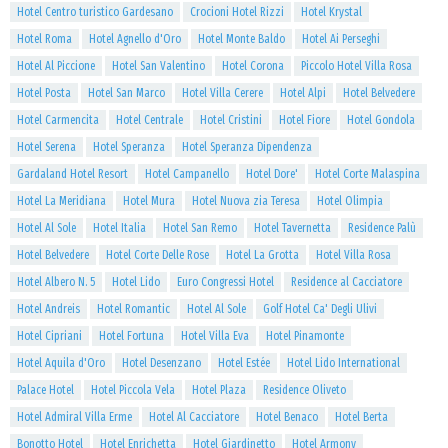
Hotel Centro turistico Gardesano
Crocioni Hotel Rizzi
Hotel Krystal
Hotel Roma
Hotel Agnello d'Oro
Hotel Monte Baldo
Hotel Ai Perseghi
Hotel Al Piccione
Hotel San Valentino
Hotel Corona
Piccolo Hotel Villa Rosa
Hotel Posta
Hotel San Marco
Hotel Villa Cerere
Hotel Alpi
Hotel Belvedere
Hotel Carmencita
Hotel Centrale
Hotel Cristini
Hotel Fiore
Hotel Gondola
Hotel Serena
Hotel Speranza
Hotel Speranza Dipendenza
Gardaland Hotel Resort
Hotel Campanello
Hotel Dore'
Hotel Corte Malaspina
Hotel La Meridiana
Hotel Mura
Hotel Nuova zia Teresa
Hotel Olimpia
Hotel Al Sole
Hotel Italia
Hotel San Remo
Hotel Tavernetta
Residence Palù
Hotel Belvedere
Hotel Corte Delle Rose
Hotel La Grotta
Hotel Villa Rosa
Hotel Albero N. 5
Hotel Lido
Euro Congressi Hotel
Residence al Cacciatore
Hotel Andreis
Hotel Romantic
Hotel Al Sole
Golf Hotel Ca' Degli Ulivi
Hotel Cipriani
Hotel Fortuna
Hotel Villa Eva
Hotel Pinamonte
Hotel Aquila d'Oro
Hotel Desenzano
Hotel Estée
Hotel Lido International
Palace Hotel
Hotel Piccola Vela
Hotel Plaza
Residence Oliveto
Hotel Admiral Villa Erme
Hotel Al Cacciatore
Hotel Benaco
Hotel Berta
Bonotto Hotel
Hotel Enrichetta
Hotel Giardinetto
Hotel Armony