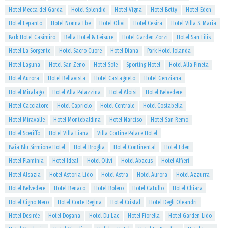
Hotel Mecca del Garda
Hotel Splendid
Hotel Vigna
Hotel Betty
Hotel Eden
Hotel Lepanto
Hotel Nonna Ebe
Hotel Olivi
Hotel Cesira
Hotel Villa S. Maria
Park Hotel Casimiro
Bella Hotel & Leisure
Hotel Garden Zorzi
Hotel San Filis
Hotel La Sorgente
Hotel Sacro Cuore
Hotel Diana
Park Hotel Jolanda
Hotel Laguna
Hotel San Zeno
Hotel Sole
Sporting Hotel
Hotel Alla Pineta
Hotel Aurora
Hotel Bellavista
Hotel Castagneto
Hotel Genziana
Hotel Miralago
Hotel Alla Palazzina
Hotel Aloisi
Hotel Belvedere
Hotel Cacciatore
Hotel Capriolo
Hotel Centrale
Hotel Costabella
Hotel Miravalle
Hotel Montebaldina
Hotel Narciso
Hotel San Remo
Hotel Sceriffo
Hotel Villa Liana
Villa Cortine Palace Hotel
Baia Blu Sirmione Hotel
Hotel Broglia
Hotel Continental
Hotel Eden
Hotel Flaminia
Hotel Ideal
Hotel Olivi
Hotel Abacus
Hotel Alfieri
Hotel Alsazia
Hotel Astoria Lido
Hotel Astra
Hotel Aurora
Hotel Azzurra
Hotel Belvedere
Hotel Benaco
Hotel Bolero
Hotel Catullo
Hotel Chiara
Hotel Cigno Nero
Hotel Corte Regina
Hotel Cristal
Hotel Degli Oleandri
Hotel Desirèe
Hotel Dogana
Hotel Du Lac
Hotel Fiorella
Hotel Garden Lido