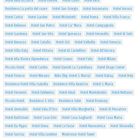
Hotel Baia Azzurra
Hotel Everest
Hotel Olivo
Hotel Pace
Residence La porta del cuore
Hotel San Giorgio
Hotel Annamaria
Hotel Aurora
Hotel Cattoi
Hotel Garden
Hotel Michelotti
Hotel Roma
Hotel Villa Franca
Hotel Bellevue
Hotel San Pietro
Hotel Ca' Mura
Hotel Campagnola
Hotel Gardenia
Hotel San Vito
Hotel Speranza
Hotel Veronello
Hotel Al Sole
Hotel Benacus
Hotel Catullo
Hotel Giò
Hotel Valbella
Hotel Venezia
Hotel Villa Katy
Hotel Vittoria
Hotel Al Cardellino
Hotel All'Ancora
Hotel Alla Riviera Dipendenza
Hotel Cisano
Hotel Felix
Hotel Milani
Piccolo Hotel
Hotel Caribe
Hotel Danieli La Castellana
Hotel Drago Center
Hotel Firenze
Hotel Merano
Nike (Dip. Hotel S. Maria)
Hotel Rabay
Hotel Rely
Residence Hotel Villa Isabella
Residence Villa Beatrice
Hotel S. Maria
Hotel Veronesi
Hotel Edelweiss
Hotel Ideal
Hotel Montebaldo
Hotel Nettuno
Piccolo Hotel
Residence S. Vito
Residence Solei
Hotel Rosmary
Hotel Smeraldo
Hotel Vela D'Oro
Hotel Villa Margherita
Hotel Al Pescatore
Hotel Battistoni
Hotel Casa Este
Hotel Casa Gagliardi
Hotel Casa Maria
Hotel Da Pippo
Hotel Elena
Hotel Le Fasse
Hotel Panoramica
Hotel Silvanella
Hotel Sorriso
Hotel Villa Josefine
Montresor Hotel Tower