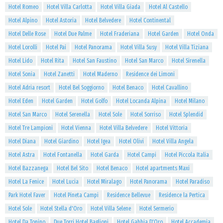
Hotel Romeo
Hotel Villa Carlotta
Hotel Villa Giada
Hotel Al Castello
Hotel Alpino
Hotel Astoria
Hotel Belvedere
Hotel Continental
Hotel Delle Rose
Hotel Due Palme
Hotel Fraderiana
Hotel Garden
Hotel Onda
Hotel Lorolli
Hotel Pai
Hotel Panorama
Hotel Villa Susy
Hotel Villa Tiziana
Hotel Lido
Hotel Rita
Hotel San Faustino
Hotel San Marco
Hotel Sirenella
Hotel Sonia
Hotel Zanetti
Hotel Maderno
Residence dei Limoni
Hotel Adria resort
Hotel Bel Soggiorno
Hotel Benaco
Hotel Cavallino
Hotel Eden
Hotel Garden
Hotel Golfo
Hotel Locanda Alpina
Hotel Milano
Hotel San Marco
Hotel Serenella
Hotel Sole
Hotel Sorriso
Hotel Splendid
Hotel Tre Lampioni
Hotel Vienna
Hotel Villa Belvedere
Hotel Vittoria
Hotel Diana
Hotel Giardino
Hotel Igea
Hotel Olivi
Hotel Villa Angela
Hotel Astra
Hotel Fontanella
Hotel Garda
Hotel Campi
Hotel Piccola Italia
Hotel Bazzanega
Hotel Bel Sito
Hotel Benaco
Hotel apartments Maxi
Hotel La Fenice
Hotel Lucia
Hotel Miralago
Hotel Panorama
Hotel Paradiso
Park Hotel Faver
Hotel Pineta Campi
Residence Bellevue
Residence la Pertica
Hotel Sole
Hotel Stella d'Oro
Hotel Villa Selene
Hotel Sermerio
Hotel Da Tonino
Due Torri Hotel Baglioni
Hotel Gabbia D'Oro
Hotel Accademia