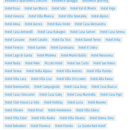
Residence apartments Loncrini
Residence Spiaggia
Residence Sporting
Hotel Rosa
Hotel San Marco
Hotel Sole
Hotel Val di Monte
Hotel Vega
Hotel Venezia
Hotel Villa Monica
Hotel Villa Smeralda
Hotel Alpino
Hotel Anna
Hotel Aurora
Hotel Baia Verde
Hotel Casa Alessandra
Hotel Casa Antonelli
Hotel Casa Rabagno
Hotel Casa Sartori
Hotel Casa Serena
Hotel Cassone
Hotel Catullo
Hotel Da Tino
Hotel Daniel Terme
Hotel Erika
Hotel Firenze
Hotel Garden
Hotel Gardesana
Hotel Il Cedro
Hotel Lago di Garda
Hotel Modena
Hotel Monte Baldo
Hotel Panorama
Hotel Paola
Hotel Peler
Piccolo Hotel
Hotel San Carlo
Hotel San Remo
Hotel Sirena
Hotel Stella Alpina
Hotel Villa Andreis
Hotel Villa Florida
Hotel Villa Lara
Hotel Villa Lisa
Hotel Villa Orizzonte
Hotel Alla Rama
Hotel Bommartini
Hotel Campagnola
Hotel Casa Anny
Hotel Casa Bianca
Hotel Casa Chincarini
Hotel Casa Gaby
Hotel Casa Marinella
Hotel Casa Popi
Hotel Club House La Vela
Hotel Holiday
Hotel Lucia
Hotel Navene
Hotel Oliveto
Hotel Priori
Hotel Vendemme
Hotel Villa Edera
Hotel Villa Ester
Hotel Villa Nadia
Hotel Villa Silvana
Hotel Donna Sivia
Hotel Belvedere
Hotel Florence
Hotel Florida
La Quiete Park Hotel