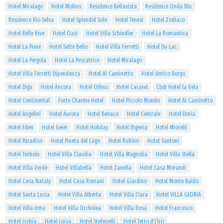
Hotel Miralago
Hotel Molino
Residence Bellavista
Residence Onda Blu
Residence Rio Selva
Hotel Splendid Sole
Hotel Tenesi
Hotel Zodiaco
Hotel Belle Rive
Hotel Oasi
Hotel Villa Schindler
Hotel La Romantica
Hotel La Pieve
Hotel Sette Bello
Hotel Villa Ferretti
Hotel Du Lac
Hotel La Pergola
Hotel La Pescatrice
Hotel Miralago
Hotel Villa Ferretti Dipendenza
Hotel Al Caminetto
Hotel Antico Borgo
Hotel Diga
Hotel Ancora
Hotel Olfino
Hotel Caravel
Club Hotel la Vela
Hotel Continental
Forte Charme Hotel
Hotel Piccolo Mondo
Hotel Al Caminetto
Hotel Angelini
Hotel Aurora
Hotel Benaco
Hotel Centrale
Hotel Doria
Hotel Eden
Hotel Geier
Hotel Holiday
Hotel Ifigenia
Hotel Miorelli
Hotel Paradiso
Hotel Pineta del Lago
Hotel Rubino
Hotel Santoni
Hotel Torbole
Hotel Villa Claudia
Hotel Villa Magnolia
Hotel Villa Stella
Hotel Villa Verde
Hotel Villabella
Hotel Zanella
Hotel Casa Morandi
Hotel Casa Nataly
Hotel Casa Romani
Hotel Giardino
Hotel Monte Baldo
Hotel Santa Lucia
Hotel Villa Alberta
Hotel Villa Clara
Hotel VILLA GLORIA
Hotel Villa Irma
Hotel Villa Orchidea
Hotel Villa Rosa
Hotel Francesco
Hotel Ischia
Hotel Luisa
Hotel Stefanelli
Hotel Tetto d'Oro