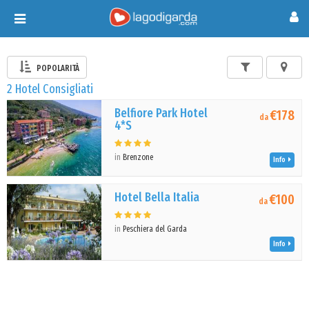
Toggle
navigation
POPOLARITÀ
2 Hotel Consigliati
Belfiore Park Hotel
€178
da
4*S
in
Brenzone
Info
Hotel Bella Italia
€100
da
in
Peschiera del Garda
Info