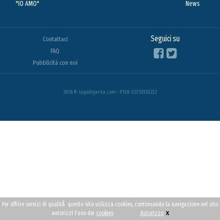
"IO AMO"
News
Seguici su
Contattaci
FAQ
Pubblicità con noi
2026 © lagodigarda.com - P.IVA: 02358120232
Per offrire servizi di qualitÃ questo sito utilizza cookies, continuando la navigazione nel sito
x
autorizzi l'uso dei
cookies
Autorizzo