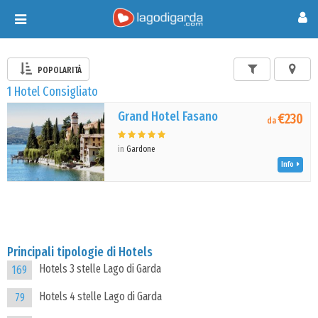
Toggle
navigation
POPOLARITÀ
1 Hotel Consigliato
Grand Hotel Fasano
€230
da
in
Gardone
Info
Principali tipologie di Hotels
Hotels 3 stelle Lago di Garda
169
Hotels 4 stelle Lago di Garda
79