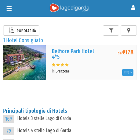
Toggle
navigation
POPOLARITÀ
1 Hotel Consigliato
Belfiore Park Hotel
€178
da
4*S
in
Brenzone
Info
Principali tipologie di Hotels
Hotels 3 stelle Lago di Garda
169
Hotels 4 stelle Lago di Garda
79