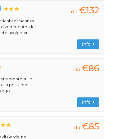
€132
i
da
nticabile vacanza
l divertimento, del
ete rivolgervi
Info
€86
da
rettamente sullo
to in posizione
orgo...
Info
€85
da
 di Garda, nel