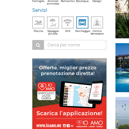
Famiglie
Animali
Romantici
Boutique
Design
ammessi
Servizi
Piscina
Spiaggia
Wifi
Parcheggio
Centro
privata
benessere