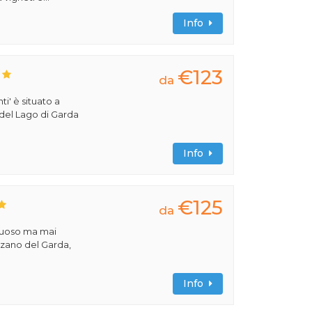
Info
€123
da
ti' è situato a
 del Lago di Garda
Info
€125
da
ssuoso ma mai
nzano del Garda,
Info