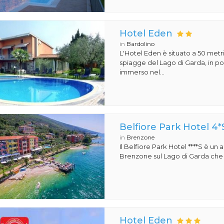
Hotel Eden
in
Bardolino
L'Hotel Eden è situato a 50 metri
spiagge del Lago di Garda, in pos
immerso nel...
Belfiore Park Hotel 4*
in
Brenzone
Il Belfiore Park Hotel ****S è un
Brenzone sul Lago di Garda che si
Hotel Eden