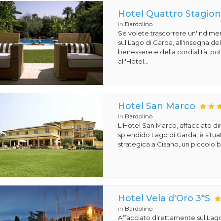
Hotel Quattro Stagion
in
Bardolino
Se volete trascorrere un'indime
sul Lago di Garda, all'insegna de
benessere e della cordialità, pot
all'Hotel...
Hotel San Marco
in
Bardolino
L'Hotel San Marco, affacciato di
splendido Lago di Garda, è situa
strategica a Cisano, un piccolo b
Hotel Vela d'Oro 3*S
in
Bardolino
Affacciato direttamente sul Lago