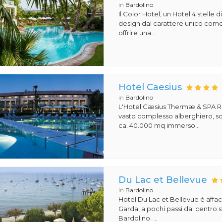
in
Bardolino
Il Color Hotel, un Hotel 4 stelle di
design dal carattere unico com
offrire una...
Hotel Caesius
in
Bardolino
L'Hotel Cæsius Thermæ & SPA R
vasto complesso alberghiero, so
ca. 40.000 mq immerso...
Du Lac et Bellevue
in
Bardolino
Hotel Du Lac et Bellevue è affac
Garda, a pochi passi dal centro s
Bardolino. ...