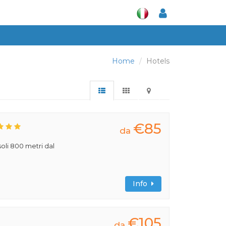
Home
Hotels
€85
da
 soli 800 metri dal
Info
€105
da