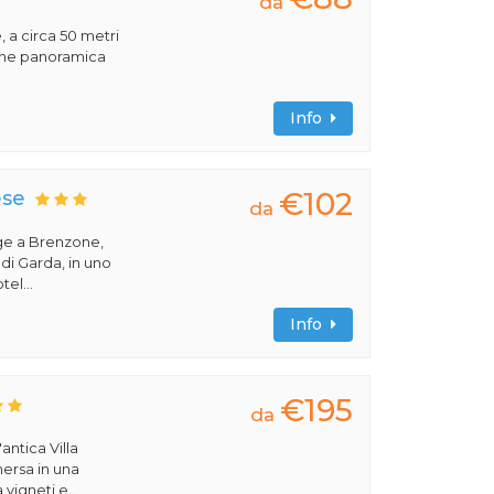
da
, a circa 50 metri
ione panoramica
Info
€102
ese
da
ge a Brenzone,
 di Garda, in uno
tel...
Info
€195
da
antica Villa
ersa in una
vigneti e...