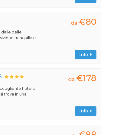
€80
da
 dalle belle
izione tranquilla e
Info
€178
S
da
 accogliente hotel a
 trova in una...
Info
€88