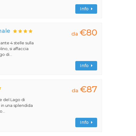
Info
€80
nale
da
ante 4 stelle sulla
no, si affaccia
o di...
Info
€87
da
ve del Lago di
va in una splendida
...
Info