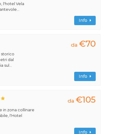
, l'hotel Vela
antevole...
Info
€70
da
o storico
etri dal
a sul...
Info
€105
da
e in zona collinare
bile, l'Hotel
Info