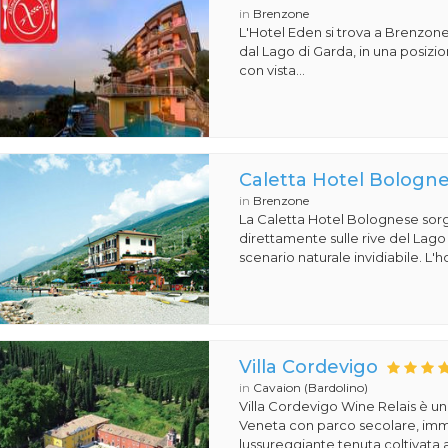
in
Brenzone
L'Hotel Eden si trova a Brenzone
dal Lago di Garda, in una posiz
con vista...
Caletta Hotel Bologn
in
Brenzone
La Caletta Hotel Bolognese sor
direttamente sulle rive del Lago
scenario naturale invidiabile. L'ho
Villa Cordevigo
in
Cavaion (Bardolino)
Villa Cordevigo Wine Relais è un'
Veneta con parco secolare, imm
lussureggiante tenuta coltivata a 