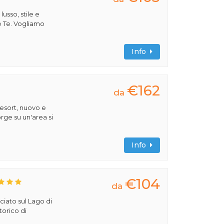
 lusso, stile e
e Te. Vogliamo
Info
€162
da
esort, nuovo e
rge su un'area si
Info
€104
da
ciato sul Lago di
torico di