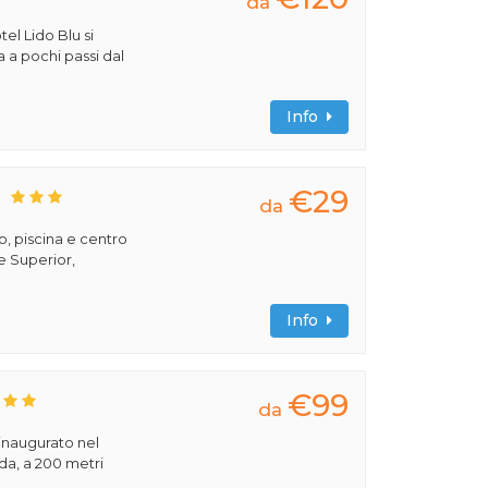
da
tel Lido Blu si
a a pochi passi dal
Info
€29
S
da
, piscina e centro
e Superior,
Info
€99
da
 inaugurato nel
rda, a 200 metri