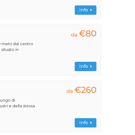
Info
€80
da
0 metri dal centro
 situato in
Info
€260
da
luogo di
lustri e della stessa
Info