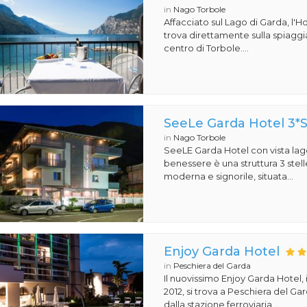
in
Nago Torbole
Affacciato sul Lago di Garda, l'Ho
trova direttamente sulla spiaggi
centro di Torbole....
SeeLe Garda Hotel 3*
in
Nago Torbole
SeeLE Garda Hotel con vista lago
benessere è una struttura 3 stell
moderna e signorile, situata...
Enjoy Garda Hotel
in
Peschiera del Garda
Il nuovissimo Enjoy Garda Hotel,
2012, si trova a Peschiera del Ga
dalla stazione ferroviaria...