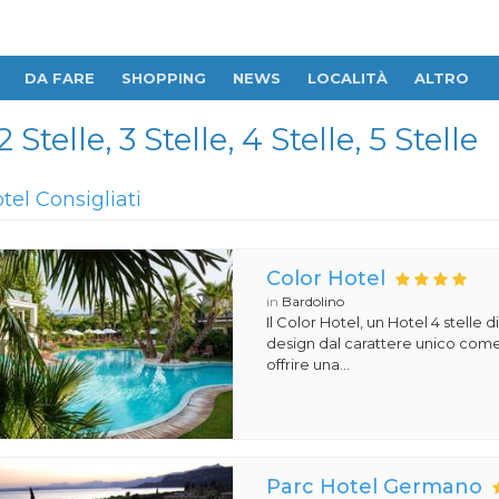
DA FARE
SHOPPING
NEWS
LOCALITÀ
ALTRO
telle, 3 Stelle, 4 Stelle, 5 Stelle
tel Consigliati
Color Hotel
in
Bardolino
Il Color Hotel, un Hotel 4 stelle di
design dal carattere unico com
offrire una...
Parc Hotel Germano