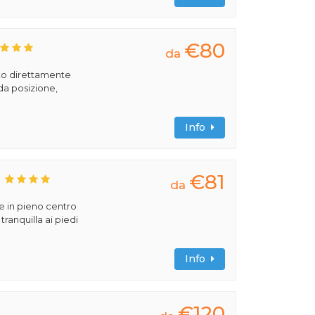
€80
da
to direttamente
ida posizione,
Info
€81
da
e in pieno centro
tranquilla ai piedi
Info
€120