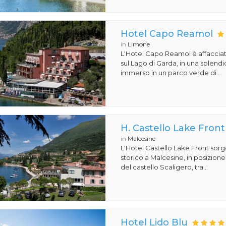
Hotel Capo Reamol
in
Limone
L'Hotel Capo Reamol è affaccia
sul Lago di Garda, in una splend
immerso in un parco verde di...
H. Castello Lake Front
in
Malcesine
L'Hotel Castello Lake Front sorg
storico a Malcesine, in posizione 
del castello Scaligero, tra...
Hotel Lido Blu