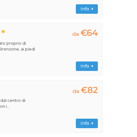
Info
€64
da
ato proprio di
 Brenzone, ai piedi
Info
€82
da
 dal centro di
n i...
Info