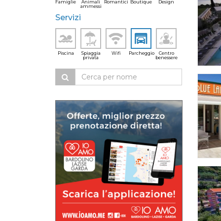
Famiglie
Animali
Romantici
Boutique
Design
ammessi
Servizi
Piscina
Spiaggia
Wifi
Parcheggio
Centro
privata
benessere