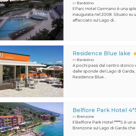
in
Bardolino
Il Parc Hotel Germano è una sple
inaugurata nel 2008. Situato su
affacciato sul Lago di...
Residence Blue lake
in
Bardolino
A pochi passi dal centro storico 
dalle sponde del Lago di Garda, s
Residence Blue...
Belfiore Park Hotel 4*
in
Brenzone
Il Belfiore Park Hotel ****S è un
Brenzone sul Lago di Garda che si