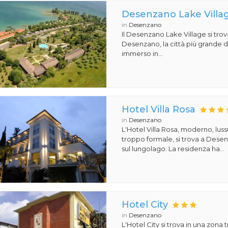
Desenzano Lake Villa
in
Desenzano
Il Desenzano Lake Village si trov
Desenzano, la città più grande d
immerso in...
Hotel Villa Rosa
in
Desenzano
L'Hotel Villa Rosa, moderno, lu
troppo formale, si trova a Dese
sul lungolago. La residenza ha...
Hotel City
in
Desenzano
L'Hotel City si trova in una zona t