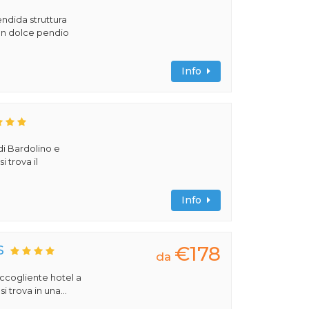
ndida struttura
 un dolce pendio
Info
di Bardolino e
i trova il
Info
€178
S
da
 accogliente hotel a
 trova in una...