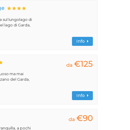
ge
a sul lungolago di
el lago di Garda,
Info
€125
da
ssuoso ma mai
nzano del Garda,
Info
€90
da
ranquilla, a pochi