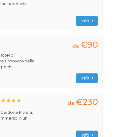
 zona pedonale
Info
€90
da
Hotel di
 rinnovato nella
 pochi...
Info
€230
da
a Gardone Riviera,
 immerso in un
Info