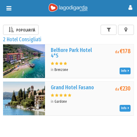
Toggle
navigation
POPOLARITÀ
2 Hotel Consigliati
Belfiore Park Hotel
€178
da
4*S
in
Brenzone
Info
Grand Hotel Fasano
€230
da
in
Gardone
Info