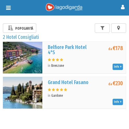
Toggle
navigation
POPOLARITÀ
2 Hotel Consigliati
Belfiore Park Hotel
€178
da
4*S
in
Brenzone
Info
Grand Hotel Fasano
€230
da
in
Gardone
Info