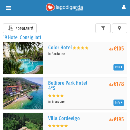
Toggle
navigation
POPOLARITÀ
19 Hotel Consigliati
Color Hotel
€105
da
in
Bardolino
Info
Belfiore Park Hotel
€178
da
4*S
in
Brenzone
Info
Villa Cordevigo
€195
da