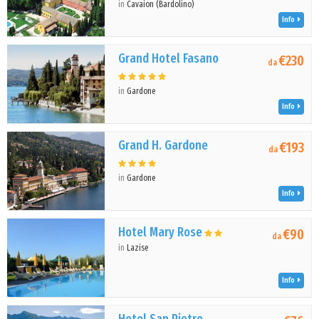
in
Cavaion (Bardolino)
Info
Grand Hotel Fasano
€230
da
in
Gardone
Info
Grand H. Gardone
€193
da
in
Gardone
Info
Hotel Mary Rose
€90
da
in
Lazise
Info