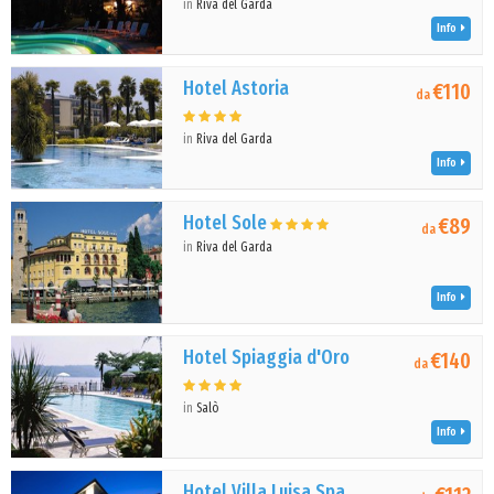
in
Riva del Garda
Info
Hotel Astoria
€110
da
in
Riva del Garda
Info
Hotel Sole
€89
da
in
Riva del Garda
Info
Hotel Spiaggia d'Oro
€140
da
in
Salò
Info
Hotel Villa Luisa Spa