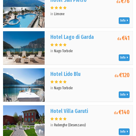
Hotel San Pietro
€76
da
in
Limone
Info
Hotel Lago di Garda
€41
da
in
Nago Torbole
Info
Hotel Lido Blu
€120
da
in
Nago Torbole
Info
Hotel Villa Garuti
€140
da
in
Padenghe (Desenzano)
Info