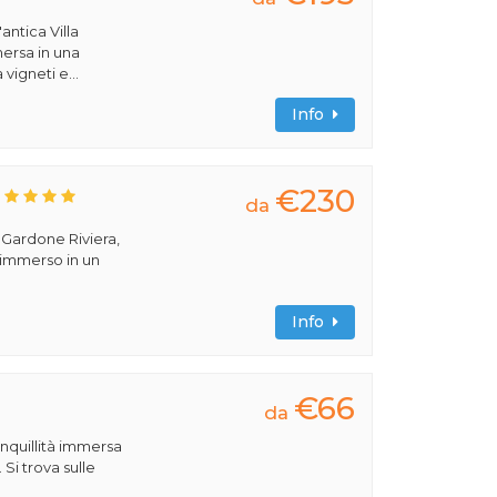
antica Villa
ersa in una
vigneti e...
Info
€230
da
a Gardone Riviera,
 immerso in un
Info
€66
da
anquillità immersa
 Si trova sulle