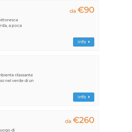
€90
da
pittoresca
Garda, a poca
Info
ambiente rilassante
o nel verde di un
Info
€260
da
luogo di