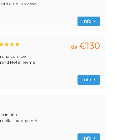
lustri e della stessa
Info
€130
da
n una cornice
 Grand Hotel Terme
Info
va in una
 dalla spiaggia del
Info