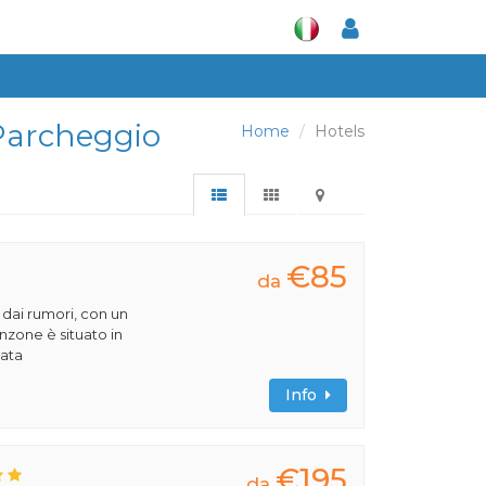
, Parcheggio
Home
Hotels
€85
da
 dai rumori, con un
zone è situato in
iata
Info
€195
da