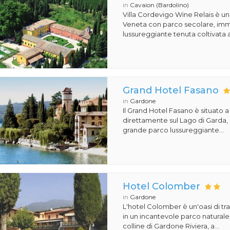
in
Cavaion (Bardolino)
Villa Cordevigo Wine Relais è un'
Veneta con parco secolare, imm
lussureggiante tenuta coltivata a 
Grand Hotel Fasano
in
Gardone
Il Grand Hotel Fasano è situato 
direttamente sul Lago di Garda,
grande parco lussureggiante...
Hotel Colomber
in
Gardone
L'hotel Colomber è un'oasi di tr
in un incantevole parco naturale.
colline di Gardone Riviera, a...