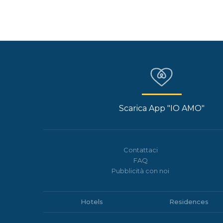
Scarica App "IO AMO"
Contattaci
FAQ
Pubblicità con noi
Hotels
Residences