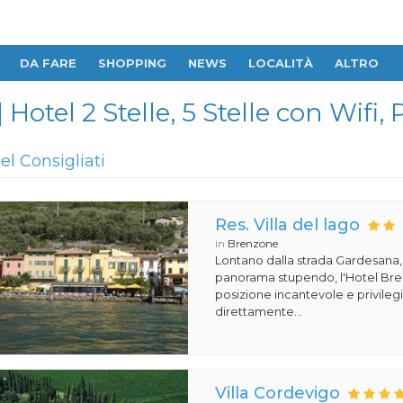
DA FARE
SHOPPING
NEWS
LOCALITÀ
ALTRO
 Hotel 2 Stelle, 5 Stelle con Wifi
tel Consigliati
Res. Villa del lago
in
Brenzone
Lontano dalla strada Gardesana,
panorama stupendo, l'Hotel Bren
posizione incantevole e privileg
direttamente...
Villa Cordevigo