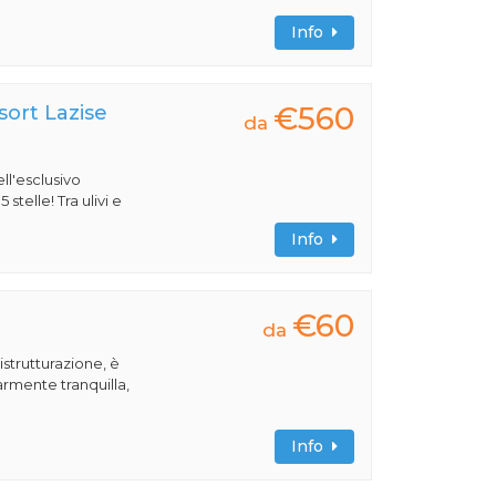
Info
€560
ort Lazise
da
ll'esclusivo
stelle! Tra ulivi e
Info
€60
da
istrutturazione, è
armente tranquilla,
Info