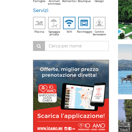
Famiglie
Animali
Romantici
Boutique
Design
ammessi
Servizi
Piscina
Spiaggia
Wifi
Parcheggio
Centro
privata
benessere