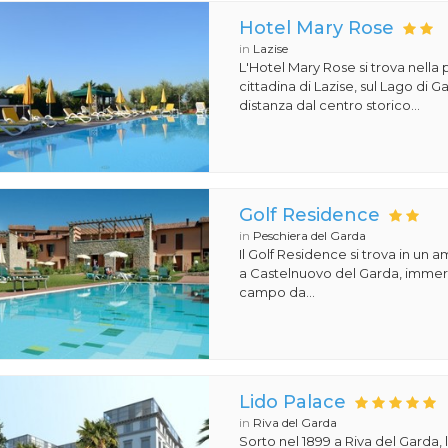
Hotel Mary Rose
in
Lazise
L'Hotel Mary Rose si trova nella 
cittadina di Lazise, sul Lago di 
distanza dal centro storico...
Golf Residence
in
Peschiera del Garda
Il Golf Residence si trova in un 
a Castelnuovo del Garda, immers
campo da...
Lido Palace
in
Riva del Garda
Sorto nel 1899 a Riva del Garda, 