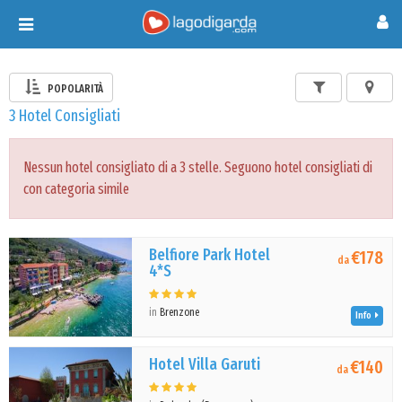
Toggle
navigation
POPOLARITÀ
3 Hotel Consigliati
Nessun hotel consigliato di a 3 stelle. Seguono hotel consigliati di
con categoria simile
Belfiore Park Hotel
€178
da
4*S
in
Brenzone
Info
Hotel Villa Garuti
€140
da