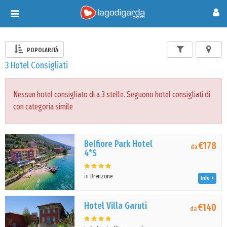
Toggle
navigation
POPOLARITÀ
3 Hotel Consigliati
Nessun hotel consigliato di a 3 stelle. Seguono hotel consigliati di
con categoria simile
Belfiore Park Hotel
€178
da
4*S
in
Brenzone
Info
Hotel Villa Garuti
€140
da