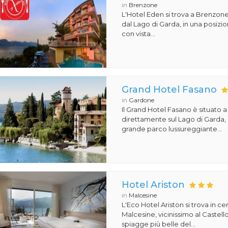
in
Brenzone
L'Hotel Eden si trova a Brenzone
dal Lago di Garda, in una posiz
con vista...
Grand Hotel Fasano
in
Gardone
Il Grand Hotel Fasano è situato 
direttamente sul Lago di Garda,
grande parco lussureggiante...
Hotel Ariston
in
Malcesine
L'Eco Hotel Ariston si trova in ce
Malcesine, vicinissimo al Castello
spiagge più belle del...