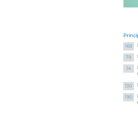
Princi
169
79
14
130
190