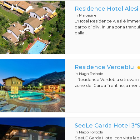
Residence Hotel Alesi
in
Malcesine
L'Hotel Residence Alesi è imme
parco di olivi, in una zona tranquil
dalla...
Residence Verdeblu
in
Nago Torbole
Il Residence Verdeblu si trova in
zone del Garda Trentino, a meno 
SeeLe Garda Hotel 3*
in
Nago Torbole
SeeLE Garda Hotel con vista lago