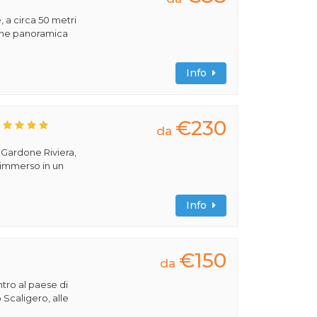
, a circa 50 metri
ione panoramica
Info
€230
da
a Gardone Riviera,
 immerso in un
Info
€150
da
ntro al paese di
 Scaligero, alle