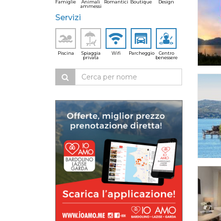
Famiglie
Animali
Romantici
Boutique
Design
ammessi
Servizi
Piscina
Spiaggia
Wifi
Parcheggio
Centro
privata
benessere