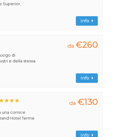
e Superior,
Info
€260
da
luogo di
lustri e della stessa
Info
€130
da
n una cornice
 Grand Hotel Terme
Info