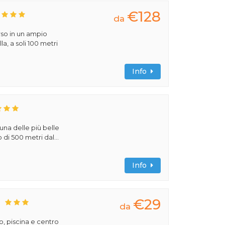
€128
da
rso in un ampio
la, a soli 100 metri
Info
 una delle più belle
di 500 metri dal...
Info
€29
S
da
, piscina e centro