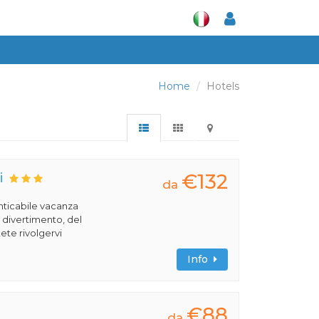
Home
Hotels
€132
i
da
nticabile vacanza
l divertimento, del
ete rivolgervi
Info
€88
da