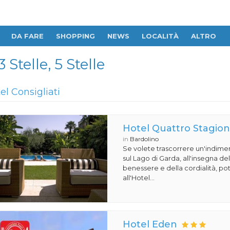
DA FARE
SHOPPING
NEWS
LOCALITÀ
ALTRO
Stelle, 5 Stelle
tel Consigliati
Hotel Quattro Stagion
in
Bardolino
Se volete trascorrere un'indime
sul Lago di Garda, all'insegna de
benessere e della cordialità, pot
all'Hotel...
Hotel Eden