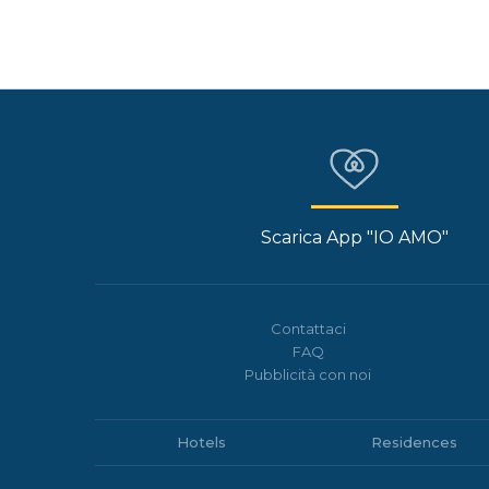
Scarica App "IO AMO"
Contattaci
FAQ
Pubblicità con noi
Hotels
Residences