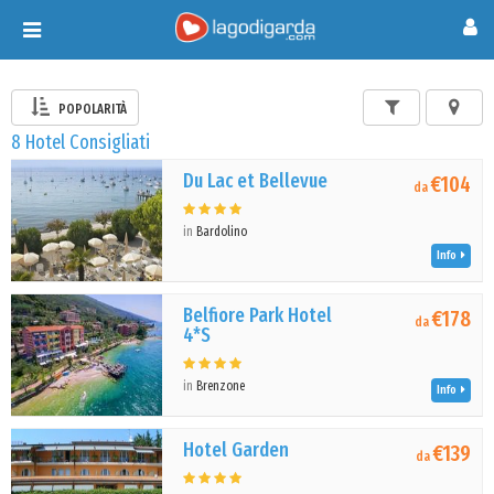
Toggle
navigation
POPOLARITÀ
8 Hotel Consigliati
Du Lac et Bellevue
€104
da
in
Bardolino
Info
Belfiore Park Hotel
€178
da
4*S
in
Brenzone
Info
Hotel Garden
€139
da