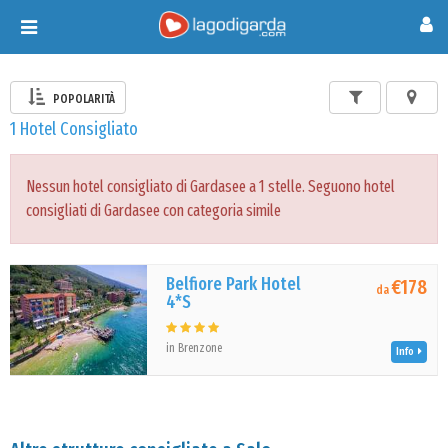
Toggle
navigation
POPOLARITÀ
1 Hotel Consigliato
Nessun hotel consigliato di Gardasee a 1 stelle. Seguono hotel
consigliati di Gardasee con categoria simile
Belfiore Park Hotel
€178
da
4*S
in Brenzone
Info