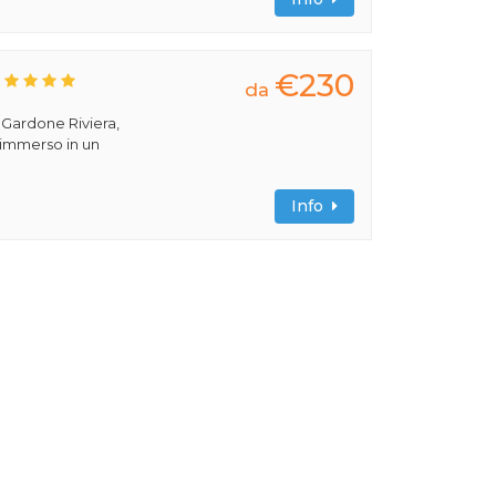
€230
da
a Gardone Riviera,
 immerso in un
Info