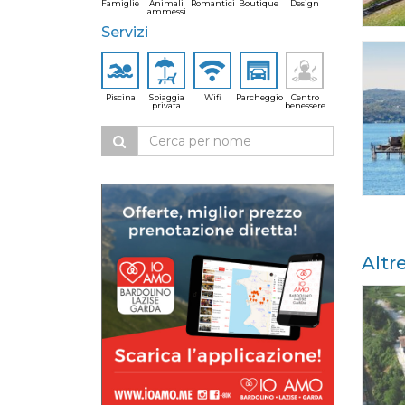
Famiglie
Animali
Romantici
Boutique
Design
ammessi
Servizi
Piscina
Spiaggia
Wifi
Parcheggio
Centro
privata
benessere
Altr