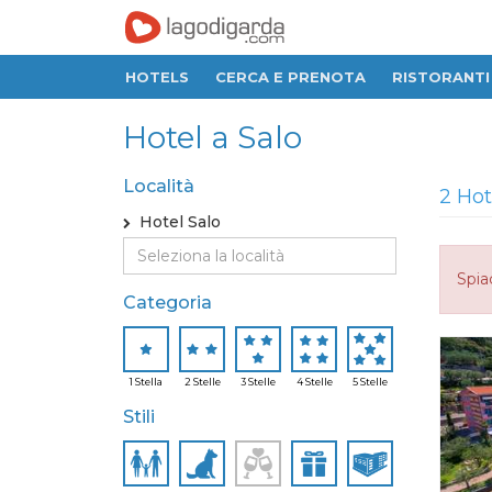
HOTELS
CERCA E PRENOTA
RISTORANTI
Hotel a Salo
Località
2 Hot
Hotel Salo
Spia
Categoria
1 Stella
2 Stelle
3 Stelle
4 Stelle
5 Stelle
Stili