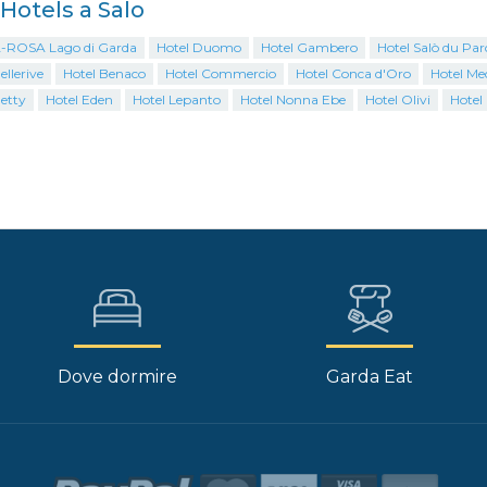
 Hotels a Salo
A-ROSA Lago di Garda
Hotel Duomo
Hotel Gambero
Hotel Salò du Par
ellerive
Hotel Benaco
Hotel Commercio
Hotel Conca d'Oro
Hotel Me
etty
Hotel Eden
Hotel Lepanto
Hotel Nonna Ebe
Hotel Olivi
Hotel 
Dove dormire
Garda Eat