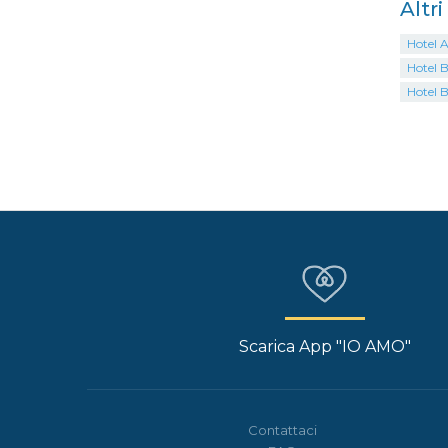
Altri
Hotel 
Hotel B
Hotel B
Scarica App "IO AMO"
Contattaci