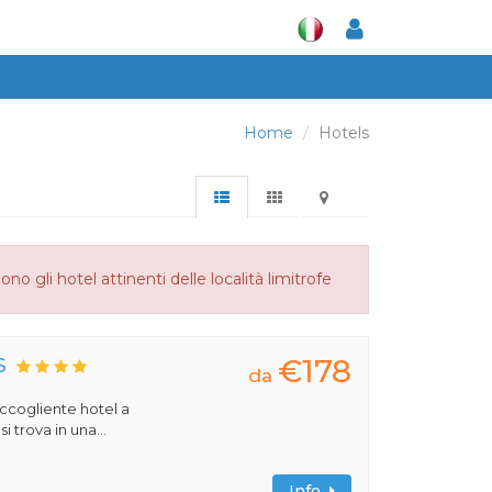
Home
Hotels
o gli hotel attinenti delle località limitrofe
€178
S
da
 accogliente hotel a
 trova in una...
Info