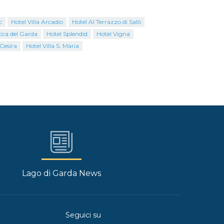
c
Hotel Villa Arcadio
Hotel Al Terrazzo di Salò
cca del Garda
Hotel Splendid
Hotel Vigna
Cesira
Hotel Villa S. Maria
Lago di Garda News
Seguici su