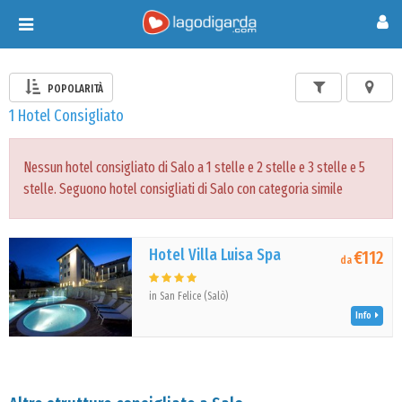
Toggle
navigation
POPOLARITÀ
1 Hotel Consigliato
Nessun hotel consigliato di Salo a 1 stelle e 2 stelle e 3 stelle e 5
stelle. Seguono hotel consigliati di Salo con categoria simile
Hotel Villa Luisa Spa
€112
da
in San Felice (Salò)
Info