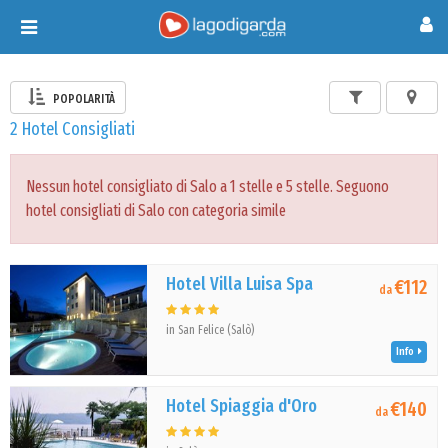
Toggle
navigation
POPOLARITÀ
2 Hotel Consigliati
Nessun hotel consigliato di Salo a 1 stelle e 5 stelle. Seguono
hotel consigliati di Salo con categoria simile
Hotel Villa Luisa Spa
€112
da
in San Felice (Salò)
Info
Hotel Spiaggia d'Oro
€140
da