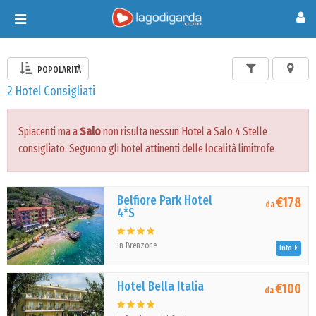
Toggle
navigation
POPOLARITÀ
2 Hotel Consigliati
Spiacenti ma a
Salo
non risulta nessun Hotel a Salo 4 Stelle
consigliato. Seguono gli hotel attinenti delle località limitrofe
Belfiore Park Hotel
€178
da
4*S
in Brenzone
Info
Hotel Bella Italia
€100
da