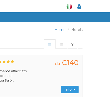
Home
Hotels
€140
da
amente affacciato
cciolo di
ra Salò...
Info