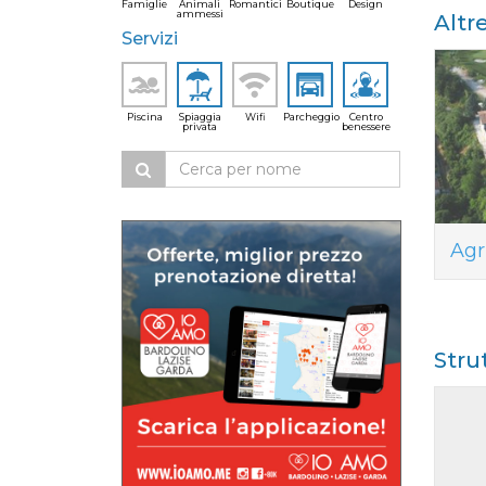
Famiglie
Animali
Romantici
Boutique
Design
ammessi
Altr
Servizi
Piscina
Spiaggia
Wifi
Parcheggio
Centro
privata
benessere
Agr
Stru