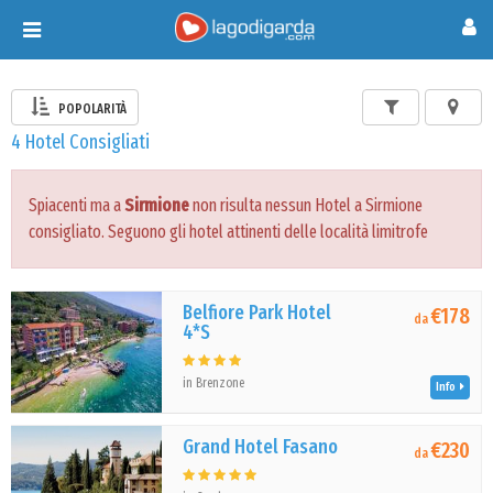
Toggle
navigation
POPOLARITÀ
4 Hotel Consigliati
Spiacenti ma a
Sirmione
non risulta nessun Hotel a Sirmione
consigliato. Seguono gli hotel attinenti delle località limitrofe
Belfiore Park Hotel
€178
da
4*S
in Brenzone
Info
Grand Hotel Fasano
€230
da