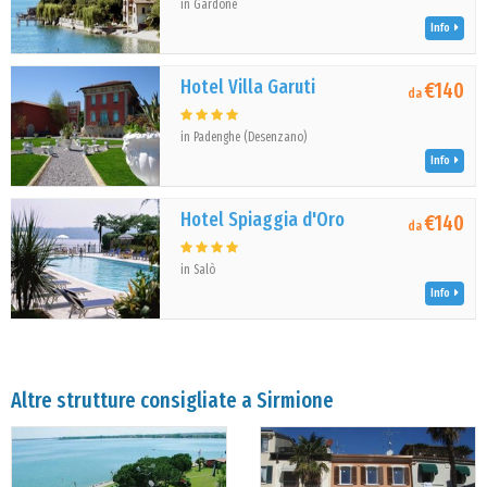
in Gardone
Info
Hotel Villa Garuti
€140
da
in Padenghe (Desenzano)
Info
Hotel Spiaggia d'Oro
€140
da
in Salò
Info
Altre strutture consigliate a Sirmione