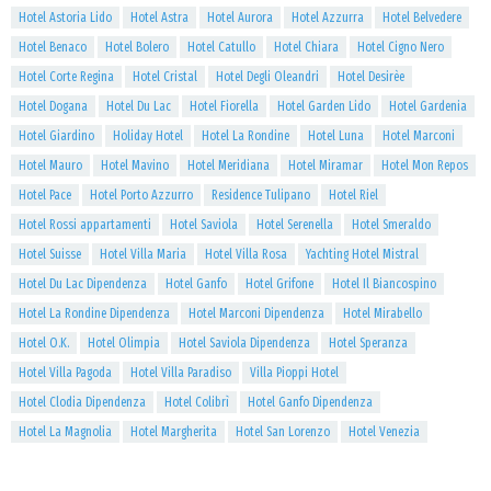
Hotel Astoria Lido
Hotel Astra
Hotel Aurora
Hotel Azzurra
Hotel Belvedere
Hotel Benaco
Hotel Bolero
Hotel Catullo
Hotel Chiara
Hotel Cigno Nero
Hotel Corte Regina
Hotel Cristal
Hotel Degli Oleandri
Hotel Desirèe
Hotel Dogana
Hotel Du Lac
Hotel Fiorella
Hotel Garden Lido
Hotel Gardenia
Hotel Giardino
Holiday Hotel
Hotel La Rondine
Hotel Luna
Hotel Marconi
Hotel Mauro
Hotel Mavino
Hotel Meridiana
Hotel Miramar
Hotel Mon Repos
Hotel Pace
Hotel Porto Azzurro
Residence Tulipano
Hotel Riel
Hotel Rossi appartamenti
Hotel Saviola
Hotel Serenella
Hotel Smeraldo
Hotel Suisse
Hotel Villa Maria
Hotel Villa Rosa
Yachting Hotel Mistral
Hotel Du Lac Dipendenza
Hotel Ganfo
Hotel Grifone
Hotel Il Biancospino
Hotel La Rondine Dipendenza
Hotel Marconi Dipendenza
Hotel Mirabello
Hotel O.K.
Hotel Olimpia
Hotel Saviola Dipendenza
Hotel Speranza
Hotel Villa Pagoda
Hotel Villa Paradiso
Villa Pioppi Hotel
Hotel Clodia Dipendenza
Hotel Colibrì
Hotel Ganfo Dipendenza
Hotel La Magnolia
Hotel Margherita
Hotel San Lorenzo
Hotel Venezia