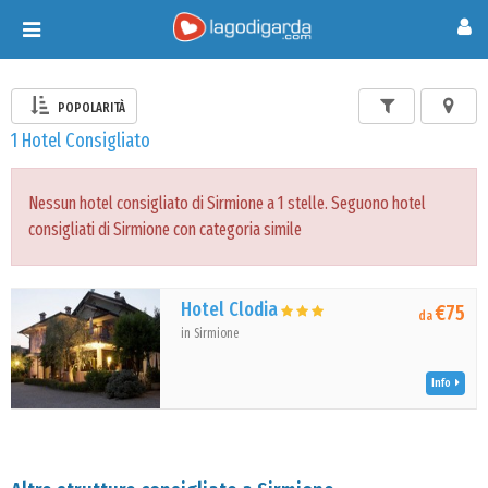
Toggle
navigation
POPOLARITÀ
1 Hotel Consigliato
Nessun hotel consigliato di Sirmione a 1 stelle. Seguono hotel
consigliati di Sirmione con categoria simile
Hotel Clodia
€75
da
in Sirmione
Info