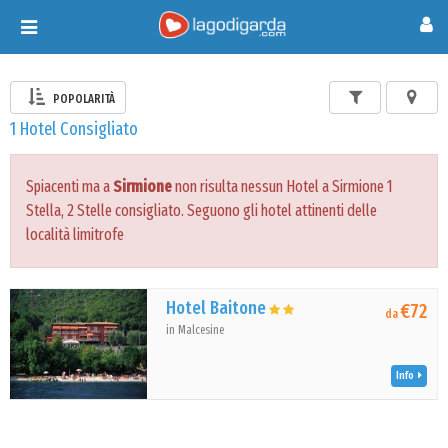
Toggle
navigation
POPOLARITÀ
1 Hotel Consigliato
Spiacenti ma a
Sirmione
non risulta nessun Hotel a Sirmione 1
Stella, 2 Stelle consigliato. Seguono gli hotel attinenti delle
località limitrofe
Hotel Baitone
€72
da
in Malcesine
Info