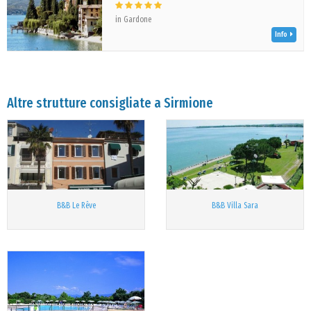
in Gardone
Info
Altre strutture consigliate a Sirmione
B&B Le Rêve
B&B Villa Sara