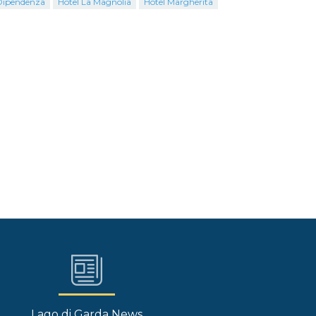
Dipendenza
Hotel La Magnolia
Hotel Margherita
Lago di Garda News