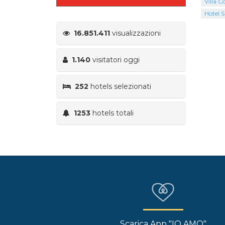
Villa C
Hotel 
16.851.411
visualizzazioni
1.140
visitatori oggi
252
hotels selezionati
1253
hotels totali
Scarica App "IO AMO"