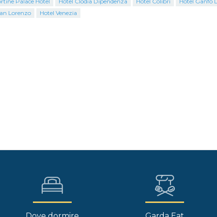
ortine Palace Hotel
Hotel Clodia Dipendenza
Hotel Colibrì
Hotel Ganfo 
San Lorenzo
Hotel Venezia
Dove dormire
Garda Eat