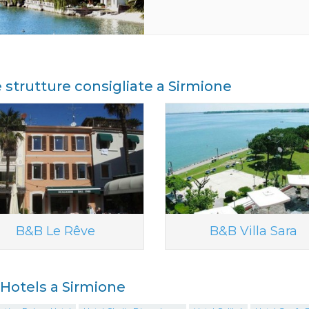
e strutture consigliate a Sirmione
B&B Le Rêve
B&B Villa Sara
i Hotels a Sirmione