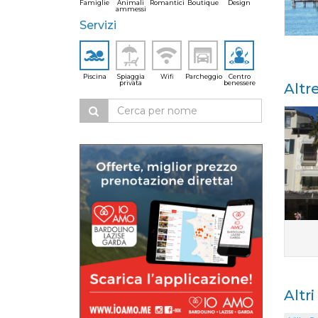
Famiglie
Animali
Romantici
Boutique
Design
ammessi
Servizi
Piscina
Spiaggia
Wifi
Parcheggio
Centro
privata
benessere
Altr
Altr