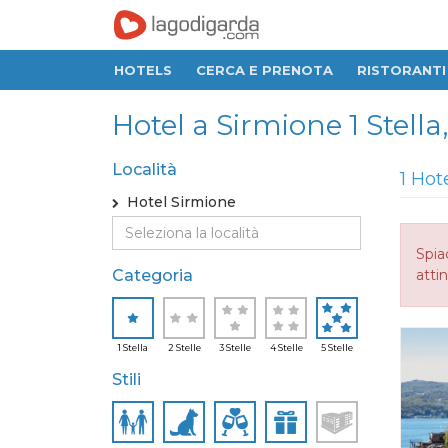
HOTELS
CERCA E PRENOTA
RISTORANTI
Hotel a Sirmione 1 Stella,
Località
1 Hot
Hotel Sirmione
Spia
Categoria
attin
1 Stella
2 Stelle
3 Stelle
4 Stelle
5 Stelle
Stili