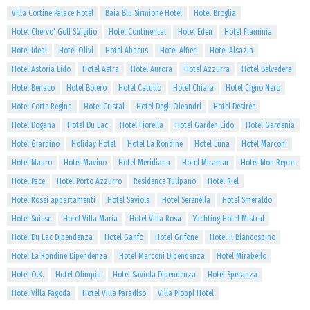
Villa Cortine Palace Hotel
Baia Blu Sirmione Hotel
Hotel Broglia
Hotel Chervo' Golf S.Vigilio
Hotel Continental
Hotel Eden
Hotel Flaminia
Hotel Ideal
Hotel Olivi
Hotel Abacus
Hotel Alfieri
Hotel Alsazia
Hotel Astoria Lido
Hotel Astra
Hotel Aurora
Hotel Azzurra
Hotel Belvedere
Hotel Benaco
Hotel Bolero
Hotel Catullo
Hotel Chiara
Hotel Cigno Nero
Hotel Corte Regina
Hotel Cristal
Hotel Degli Oleandri
Hotel Desirèe
Hotel Dogana
Hotel Du Lac
Hotel Fiorella
Hotel Garden Lido
Hotel Gardenia
Hotel Giardino
Holiday Hotel
Hotel La Rondine
Hotel Luna
Hotel Marconi
Hotel Mauro
Hotel Mavino
Hotel Meridiana
Hotel Miramar
Hotel Mon Repos
Hotel Pace
Hotel Porto Azzurro
Residence Tulipano
Hotel Riel
Hotel Rossi appartamenti
Hotel Saviola
Hotel Serenella
Hotel Smeraldo
Hotel Suisse
Hotel Villa Maria
Hotel Villa Rosa
Yachting Hotel Mistral
Hotel Du Lac Dipendenza
Hotel Ganfo
Hotel Grifone
Hotel Il Biancospino
Hotel La Rondine Dipendenza
Hotel Marconi Dipendenza
Hotel Mirabello
Hotel O.K.
Hotel Olimpia
Hotel Saviola Dipendenza
Hotel Speranza
Hotel Villa Pagoda
Hotel Villa Paradiso
Villa Pioppi Hotel