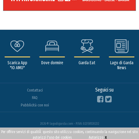
Scarica App
Dove dormire
Garda Eat
Lago di Garda
"IO AMO"
News
Seguici su
Contattaci
FAQ
Pubblicità con noi
2026 © lagodigarda.com - P.IVA: 02358120232
Per offrire servizi di qualitÃ questo sito utilizza cookies, continuando la navigazione nel sito
x
autorizzi l'uso dei
cookies
Autorizzo