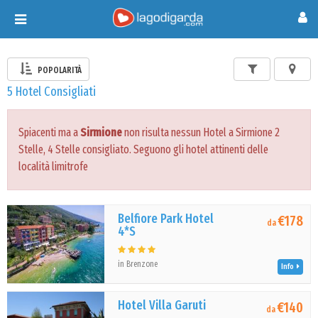
Toggle
navigation
POPOLARITÀ
5 Hotel Consigliati
Spiacenti ma a
Sirmione
non risulta nessun Hotel a Sirmione 2
Stelle, 4 Stelle consigliato. Seguono gli hotel attinenti delle
località limitrofe
Belfiore Park Hotel
€178
da
4*S
in Brenzone
Info
Hotel Villa Garuti
€140
da