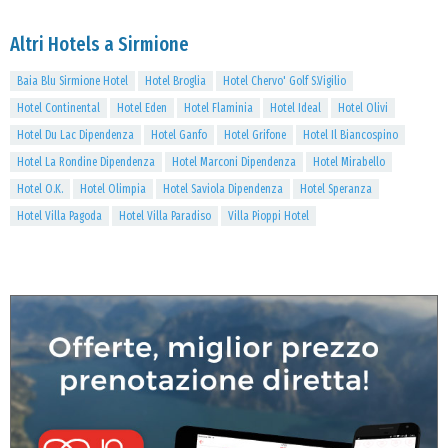
Altri Hotels a Sirmione
Baia Blu Sirmione Hotel
Hotel Broglia
Hotel Chervo' Golf S.Vigilio
Hotel Continental
Hotel Eden
Hotel Flaminia
Hotel Ideal
Hotel Olivi
Hotel Du Lac Dipendenza
Hotel Ganfo
Hotel Grifone
Hotel Il Biancospino
Hotel La Rondine Dipendenza
Hotel Marconi Dipendenza
Hotel Mirabello
Hotel O.K.
Hotel Olimpia
Hotel Saviola Dipendenza
Hotel Speranza
Hotel Villa Pagoda
Hotel Villa Paradiso
Villa Pioppi Hotel