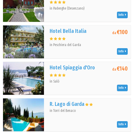
in Padenghe (Desenzano)
Info
Hotel Bella Italia
€100
da
in Peschiera del Garda
Info
Hotel Spiaggia d'Oro
€140
da
in Salò
Info
R. Lago di Garda
in Torri del Benaco
Info