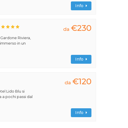
Info
€230
da
a Gardone Riviera,
 immerso in un
Info
€120
da
tel Lido Blu si
a a pochi passi dal
Info