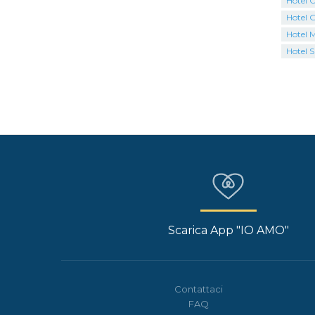
Hotel C
Hotel G
Hotel 
Hotel S
Scarica App "IO AMO"
Contattaci
FAQ