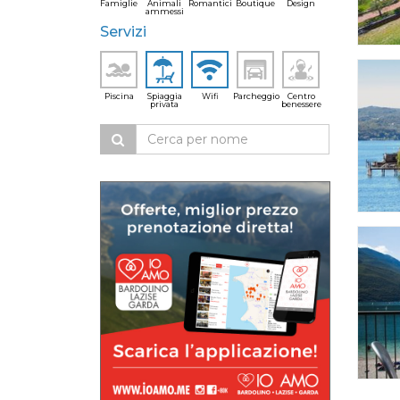
Famiglie
Animali
Romantici
Boutique
Design
ammessi
Servizi
Piscina
Spiaggia
Wifi
Parcheggio
Centro
privata
benessere