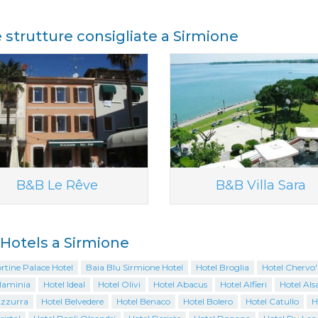
e strutture consigliate a Sirmione
B&B Le Rêve
B&B Villa Sara
i Hotels a Sirmione
ortine Palace Hotel
Baia Blu Sirmione Hotel
Hotel Broglia
Hotel Chervo' 
Flaminia
Hotel Ideal
Hotel Olivi
Hotel Abacus
Hotel Alfieri
Hotel Als
Azzurra
Hotel Belvedere
Hotel Benaco
Hotel Bolero
Hotel Catullo
H