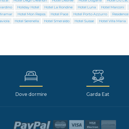
ristal
Hotel Degli Oleandri
Hotel Desirèe
Hotel Dogana
Hotel Du Lac
iardino
Holiday Hotel
Hotel La Rondine
Hotel Luna
Hotel Marconi
Miramar
Hotel Mon Repos
Hotel Pace
Hotel Porto Azzurro
Residence
aviola
Hotel Serenella
Hotel Smeraldo
Hotel Suisse
Hotel Villa Maria
Dove dormire
Garda Eat