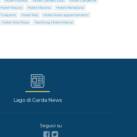
Hotel Fiorella
Hotel Garden Lido
Hotel Gardenia
Hotel Mauro
Hotel Mavino
Hotel Meridiana
 Tulipano
Hotel Riel
Hotel Rossi appartamenti
Hotel Villa Rosa
Yachting Hotel Mistral
Lago di Garda News
Seguici su