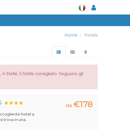
Home
Hotels
 4 Stelle, 5 Stelle consigliato. Seguono gli
€178
S
da
 accogliente hotel a
 trova in una...