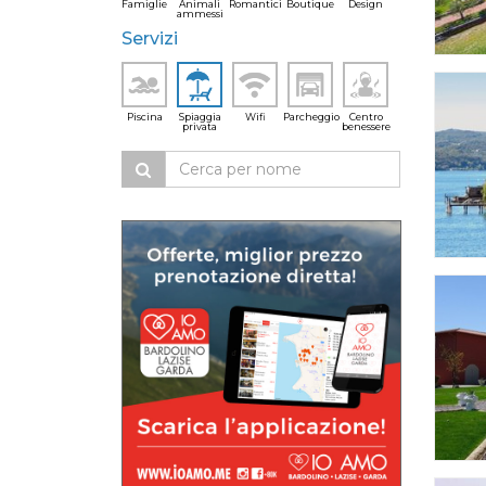
Famiglie
Animali
Romantici
Boutique
Design
ammessi
Servizi
Piscina
Spiaggia
Wifi
Parcheggio
Centro
privata
benessere