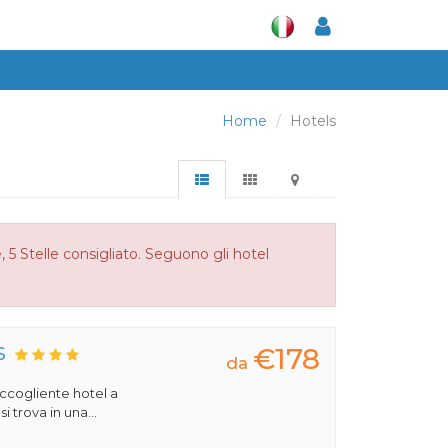
Home
Hotels
 5 Stelle consigliato. Seguono gli hotel
€178
S
da
 accogliente hotel a
 trova in una...