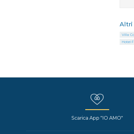
Altr
Villa C
Hotel 
Scarica App "IO AMO"