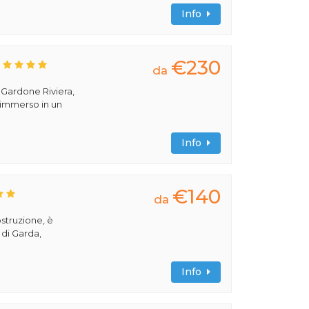
Info
€230
da
a Gardone Riviera,
 immerso in un
Info
€140
da
ostruzione, è
 di Garda,
Info