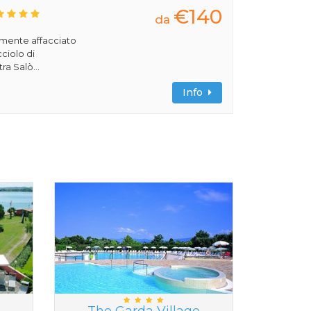
€140
da
amente affacciato
cciolo di
ra Salò...
Info