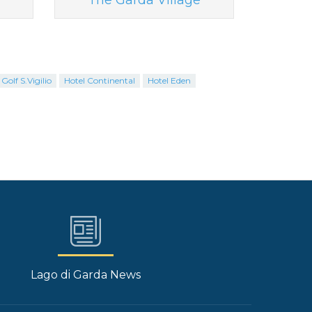
The Garda Village
Golf S.Vigilio
Hotel Continental
Hotel Eden
Lago di Garda News