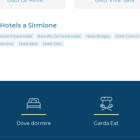
B&B Le Rêve
B&B Villa Sara
i Hotels a Sirmione
ortine Palace Hotel
Baia Blu Sirmione Hotel
Hotel Broglia
Hotel Chervo' 
Flaminia
Hotel Ideal
Hotel Olivi
Dove dormire
Garda Eat