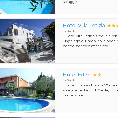
spiagge...
Hotel Villa Letizia
in Bardolino
L'Hotel Villa Letizia si trova dire
lungolago di Bardolino, a pochi m
centro storico e affacciato...
Hotel Eden
in Bardolino
L'Hotel Eden è situato a 50 metri
spiagge del Lago di Garda, in pos
immerso nel...