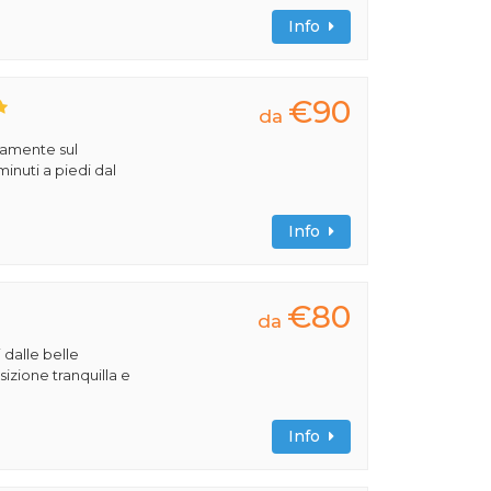
Info
€90
da
ttamente sul
inuti a piedi dal
Info
€80
da
 dalle belle
izione tranquilla e
Info