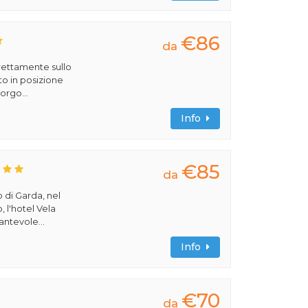
€86
da
rettamente sullo
to in posizione
orgo...
Info
€85
da
 di Garda, nel
, l'hotel Vela
antevole...
Info
€70
da