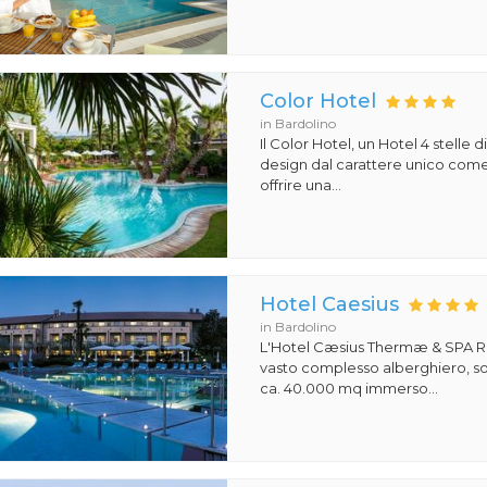
Color Hotel
in Bardolino
Il Color Hotel, un Hotel 4 stelle di
design dal carattere unico com
offrire una...
Hotel Caesius
in Bardolino
L'Hotel Cæsius Thermæ & SPA R
vasto complesso alberghiero, so
ca. 40.000 mq immerso...