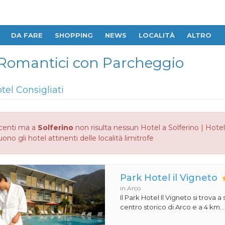
DA FARE
SHOPPING
NEWS
LOCALITÀ
ALTRO
el Romantici con Parcheggio
tel Consigliati
centi ma a
Solferino
non risulta nessun Hotel a Solferino | Hote
no gli hotel attinenti delle località limitrofe
Park Hotel il Vigneto
in Arco
Il Park Hotel Il Vigneto si trova a
centro storico di Arco e a 4 km...