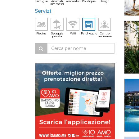
Famiglie
Animali
Romantici
Boutique
Design
ammessi
Servizi
Piscina
Spiaggia
Wifi
Parcheggio
Centro
privata
benessere