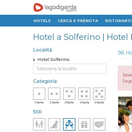
HOTELS
CERCA E PRENOTA
RISTORANTI
Hotel a Solferino | Hot
Località
96 Ho
Hotel Solferino
Spia
Categoria
Seguo
1 Stella
2 Stelle
3 Stelle
4 Stelle
5 Stelle
Stili