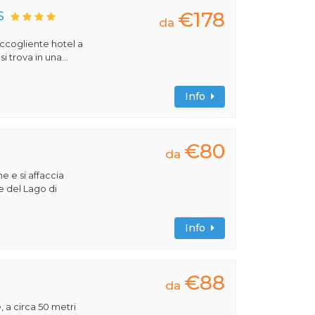
€178
S
da
 accogliente hotel a
 trova in una...
Info
€80
da
e e si affaccia
e del Lago di
Info
€88
da
, a circa 50 metri