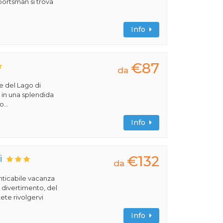
portsman si trova
Info
€87
da
ve del Lago di
va in una splendida
...
Info
€132
i
da
nticabile vacanza
l divertimento, del
ete rivolgervi
Info