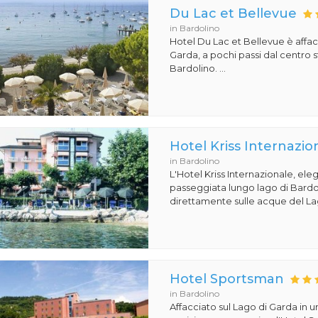
Du Lac et Bellevue
in Bardolino
Hotel Du Lac et Bellevue è affac
Garda, a pochi passi dal centro s
Bardolino. ...
Hotel Kriss Internazio
in Bardolino
L'Hotel Kriss Internazionale, eleg
passeggiata lungo lago di Bardoli
direttamente sulle acque del Lag
Hotel Sportsman
in Bardolino
Affacciato sul Lago di Garda in 