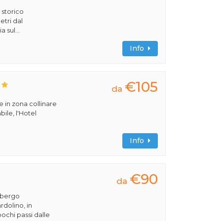
o storico
etri dal
a sul...
Info
€105
da
e in zona collinare
bile, l'Hotel
Info
€90
da
albergo
rdolino, in
pochi passi dalle