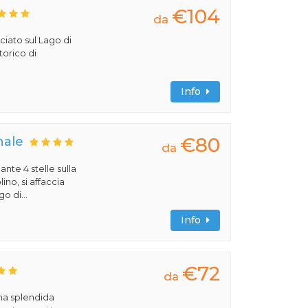
€104
da
ciato sul Lago di
torico di
Info
€80
nale
da
ante 4 stelle sulla
no, si affaccia
o di...
Info
€72
da
una splendida