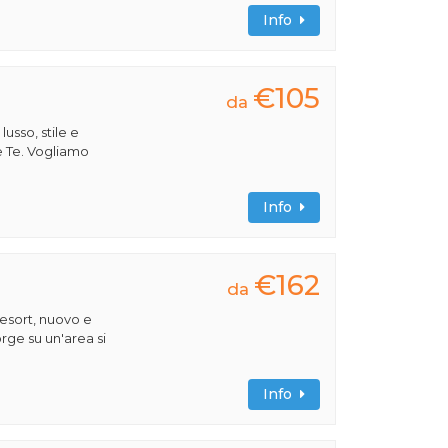
Info
€105
da
 lusso, stile e
e Te. Vogliamo
Info
€162
da
esort, nuovo e
rge su un'area si
Info