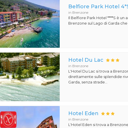
Belfiore Park Hotel 4*
in Brenzone
Il Belfiore Park Hotel ****S è un
Brenzone sul Lago di Garda che si
Hotel Du Lac
in Brenzone
L'Hotel Du Lac si trova a Brenzon
direttamente sulle splendide riv
Garda, senza strade...
Hotel Eden
in Brenzone
L'Hotel Eden si trova a Brenzone