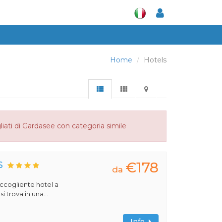
Home
Hotels
liati di Gardasee con categoria simile
€178
S
da
 accogliente hotel a
 trova in una...
Info