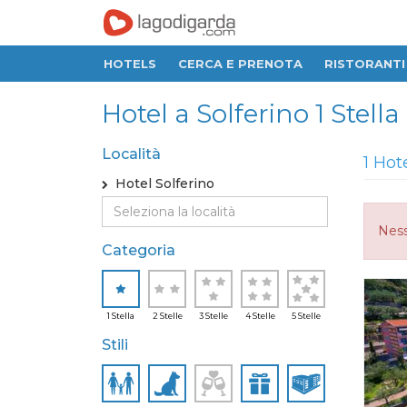
HOTELS
CERCA E PRENOTA
RISTORANTI
Hotel a Solferino 1 Stella
Località
1 Hot
Hotel Solferino
Ness
Categoria
1 Stella
2 Stelle
3 Stelle
4 Stelle
5 Stelle
Stili