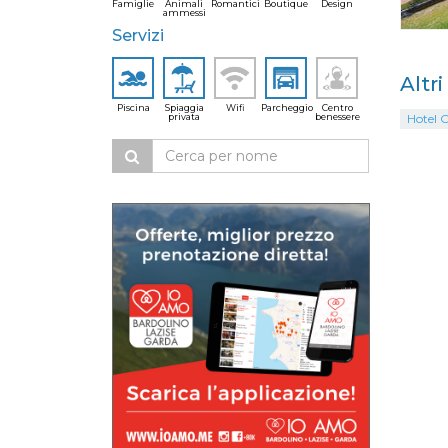
Famiglie
Animali
Romantici
Boutique
Design
ammessi
Servizi
Altri
Piscina
Spiaggia
Wifi
Parcheggio
Centro
privata
benessere
Hotel O