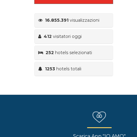
16.855.391
visualizzazioni
412
visitatori oggi
252
hotels selezionati
1253
hotels totali
Scarica App "IO AMO"