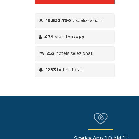
16.853.790
visualizzazioni
439
visitatori oggi
252
hotels selezionati
1253
hotels totali
Scarica App "IO AMO"