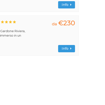
Info
€230
da
a Gardone Riviera,
 immerso in un
Info