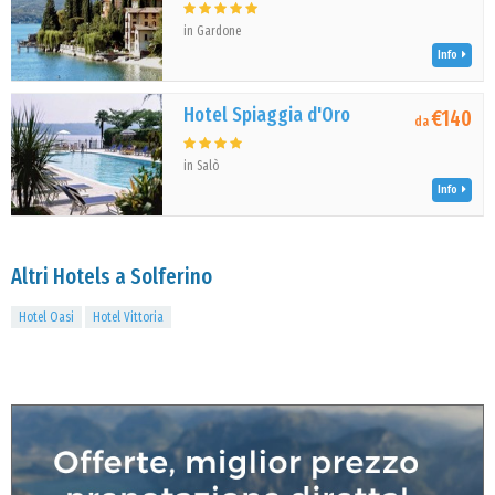
in Gardone
Info
Hotel Spiaggia d'Oro
€140
da
in Salò
Info
Altri Hotels a Solferino
Hotel Oasi
Hotel Vittoria