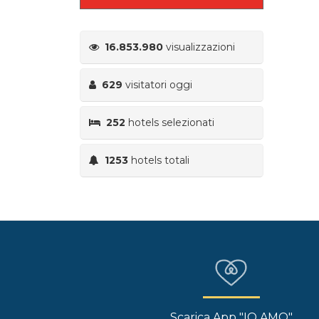
16.853.980
visualizzazioni
629
visitatori oggi
252
hotels selezionati
1253
hotels totali
Scarica App "IO AMO"