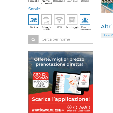
Famiglie
Animali
Romantici
Boutique
Design
ammessi
Servizi
Altri
Piscina
Spiaggia
Wifi
Parcheggio
Centro
privata
benessere
Hotel O