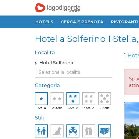
HOTELS
CERCA E PRENOTA
RISTORANTI
Hotel a Solferino 1 Stella,
Località
1 Hot
Hotel Solferino
Spia
Categoria
attin
1 Stella
2 Stelle
3 Stelle
4 Stelle
5 Stelle
Stili