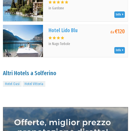
in Gardone
Info
Hotel Lido Blu
€120
da
in Nago Torbole
Info
Altri Hotels a Solferino
Hotel Oasi
Hotel Vittoria