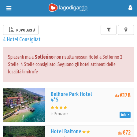
Toggle
navigation
POPOLARITÀ
4 Hotel Consigliati
Spiacenti ma a
Solferino
non risulta nessun Hotel a Solferino 2
Stelle, 4 Stelle consigliato. Seguono gli hotel attinenti delle
località limitrofe
Belfiore Park Hotel
€178
da
4*S
in Brenzone
Info
Hotel Baitone
€72
da