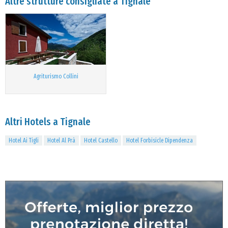
Altre strutture consigliate a Tignale
Agriturismo Collini
Altri Hotels a Tignale
Hotel Ai Tigli
Hotel Al Prà
Hotel Castello
Hotel Forbisicle Dipendenza