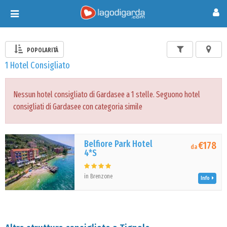
Toggle
navigation
POPOLARITÀ
1 Hotel Consigliato
Nessun hotel consigliato di Gardasee a 1 stelle. Seguono hotel
consigliati di Gardasee con categoria simile
Belfiore Park Hotel
€178
da
4*S
in Brenzone
Info