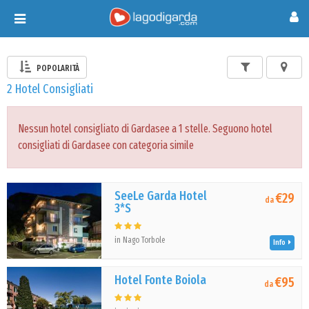
Toggle
navigation
POPOLARITÀ
2 Hotel Consigliati
Nessun hotel consigliato di Gardasee a 1 stelle. Seguono hotel
consigliati di Gardasee con categoria simile
SeeLe Garda Hotel
€29
da
3*S
in Nago Torbole
Info
Hotel Fonte Boiola
€95
da