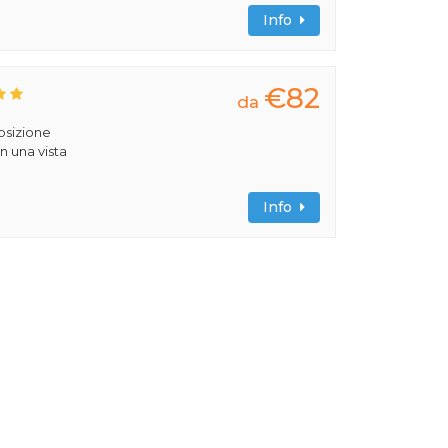
Info
€82
da
posizione
n una vista
Info