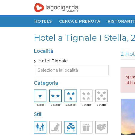
HOTELS
CERCA E PRENOTA
RISTORANTI
Hotel a Tignale 1 Stella, 2
Località
2 Hot
Hotel Tignale
Spia
Categoria
attin
1 Stella
2 Stelle
3 Stelle
4 Stelle
5 Stelle
Stili