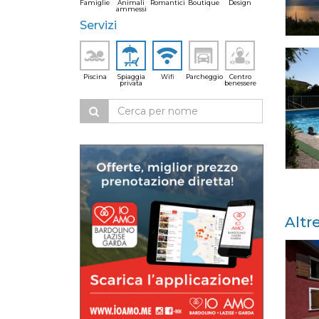
Famiglie
Animali
Romantici
Boutique
Design
ammessi
Servizi
Piscina
Spiaggia
Wifi
Parcheggio
Centro
privata
benessere
Altr