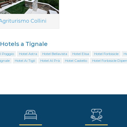
Agriturismo Collini
i Hotels a Tignale
Al Poggio
Hotel Astra
Hotel Bellavista
Hotel Elisa
Hotel Forbisicle
Ho
ignale
Hotel Ai Tigli
Hotel Al Prà
Hotel Castello
Hotel Forbisicle Dip