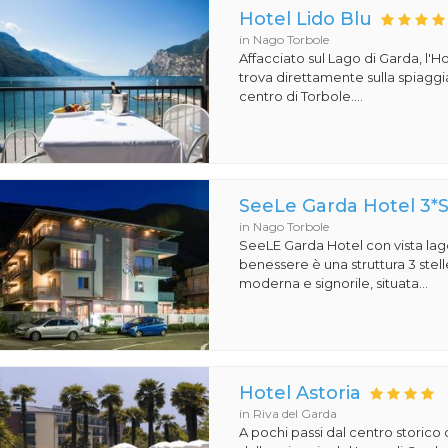
Hotel Lido Blu
in Nago Torbole
Affacciato sul Lago di Garda, l'Ho
trova direttamente sulla spiaggi
centro di Torbole....
SeeLe Garda Hotel 3*
in Nago Torbole
SeeLE Garda Hotel con vista lago
benessere è una struttura 3 stell
moderna e signorile, situata...
Hotel Astoria
in Riva del Garda
A pochi passi dal centro storico 