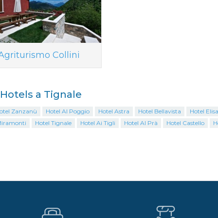
Agriturismo Collini
i Hotels a Tignale
otel Zanzanù
Hotel Al Poggio
Hotel Astra
Hotel Bellavista
Hotel Elis
Miramonti
Hotel Tignale
Hotel Ai Tigli
Hotel Al Prà
Hotel Castello
H