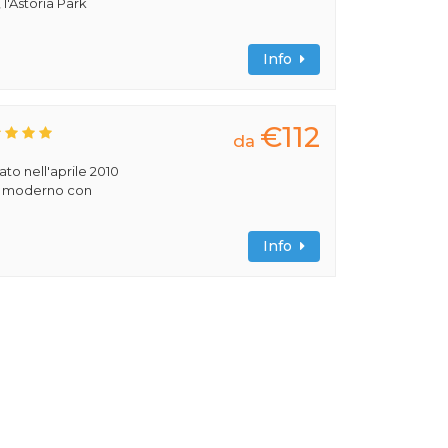
 l'Astoria Park
Info
€112
da
rato nell'aprile 2010
ile moderno con
Info