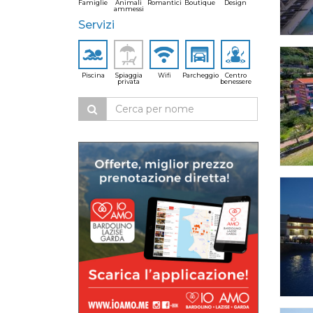
Famiglie
Animali
Romantici
Boutique
Design
ammessi
Servizi
Piscina
Spiaggia
Wifi
Parcheggio
Centro
privata
benessere