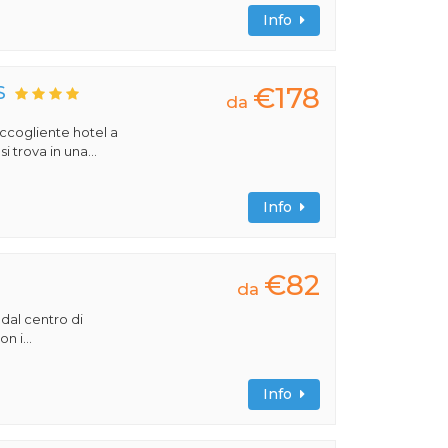
Info
€178
S
da
 accogliente hotel a
 trova in una...
Info
€82
da
 dal centro di
n i...
Info