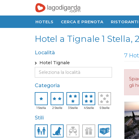
HOTELS
CERCA E PRENOTA
RISTORANTI
Hotel a Tignale 1 Stella, 2 
Località
7 Hot
Hotel Tignale
Spia
Categoria
gli h
1 Stella
2 Stelle
3 Stelle
4 Stelle
5 Stelle
Stili