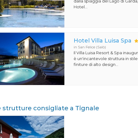
dalla spiaggia del Lago di Garda,
Hotel...
Hotel Villa Luisa Spa
in San Felice (Salò)
Il Villa Luisa Resort & Spa inaugu
è un'incantevole struttura in st
finiture di alto design...
e strutture consigliate a Tignale