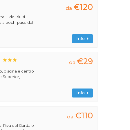
€120
da
tel Lido Blu si
a a pochi passi dal
Info
€29
S
da
, piscina e centro
e Superior,
Info
€110
da
di Riva del Garda e