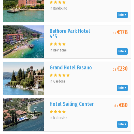
in Bardolino
Info
Belfiore Park Hotel
€178
da
4*S
in Brenzone
Info
Grand Hotel Fasano
€230
da
in Gardone
Info
Hotel Sailing Center
€80
da
in Malcesine
Info