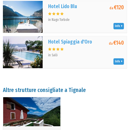
Hotel Lido Blu
€120
da
in Nago Torbole
Info
Hotel Spiaggia d'Oro
€140
da
in Salò
Info
Altre strutture consigliate a Tignale