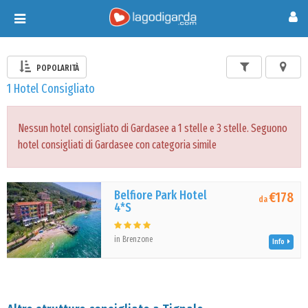
Toggle
navigation
POPOLARITÀ
1 Hotel Consigliato
Nessun hotel consigliato di Gardasee a 1 stelle e 3 stelle. Seguono
hotel consigliati di Gardasee con categoria simile
Belfiore Park Hotel
€178
da
4*S
in Brenzone
Info