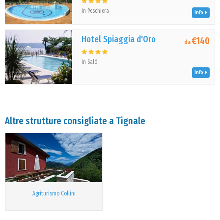
in Peschiera
Info
Hotel Spiaggia d'Oro
€140
da
in Salò
Info
Altre strutture consigliate a Tignale
Agriturismo Collini