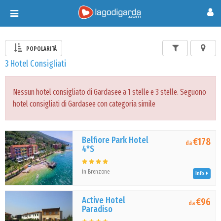
Toggle
navigation
POPOLARITÀ
3 Hotel Consigliati
Nessun hotel consigliato di Gardasee a 1 stelle e 3 stelle. Seguono
hotel consigliati di Gardasee con categoria simile
Belfiore Park Hotel
€178
da
4*S
in Brenzone
Info
Active Hotel
€96
da
Paradiso