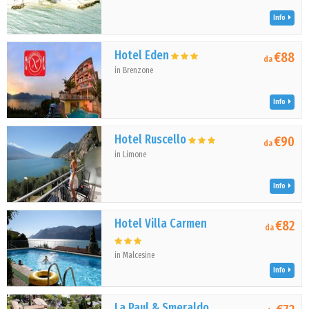
Info
Hotel Eden
€88
da
in Brenzone
Info
Hotel Ruscello
€90
da
in Limone
Info
Hotel Villa Carmen
€82
da
in Malcesine
Info
La Paul & Smeraldo