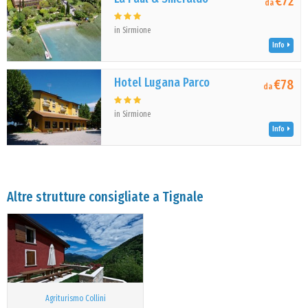
€72
da
in Sirmione
Info
Hotel Lugana Parco
€78
da
in Sirmione
Info
Altre strutture consigliate a Tignale
Agriturismo Collini