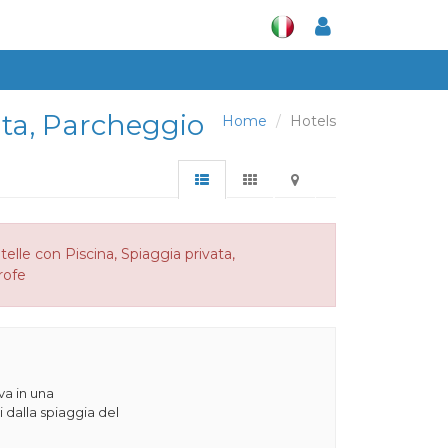
vata, Parcheggio
Home
Hotels
elle con Piscina, Spiaggia privata,
rofe
va in una
 dalla spiaggia del