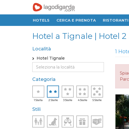
HOTELS
CERCA E PRENOTA
RISTORANTI
Hotel a Tignale | Hotel 2
Località
1 Hot
Hotel Tignale
Spia
Categoria
Parc
1 Stella
2 Stelle
3 Stelle
4 Stelle
5 Stelle
Stili