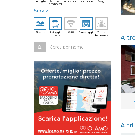
Famiglie
Animali
Romantici
Boutique
Design
ammessi
Servizi
Piscina
Spiaggia
Wifi
Parcheggio
Centro
privata
benessere
Altr
Altr