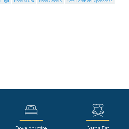
 Tigli
Hotel Al Prà
Hotel Castello
Hotel Forbisicle Dipendenza
Dove dormire
Garda Eat