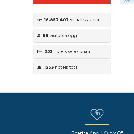
Hotel Ai
16.853.407
visualizzazioni
56
visitatori oggi
252
hotels selezionati
1253
hotels totali
Scarica App "IO AMO"